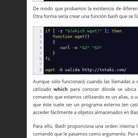
De modo que probamos la existencia de diferent
Otra forma sería crear una función bash que se ll
1
if
[
-z
"
$(which wget)
"
]
;
then
2
function
wget
(
)
3
{
4
curl
-o
"$2"
"$3"
5
}
6
fi
7
8
wget
-O
salida http:
//
totaki.com
/
Aunque sólo funcionará cuando las llamadas a
utilizado
which
para conocer dónde se ubica e
comando que estamos utilizando es un alias, o un
que éste suele ser un programa externo (en cas
acceder fácilmente a objetos almacenados en Bas
Para ello, Bash proporciona una orden interna
comando que le pasamos como argumento. Por 