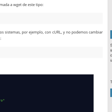
amada a wget de este tipo:
os sistemas, por ejemplo, con cURL, y no podemos cambiar
:
S
s
c
u
T
ro"