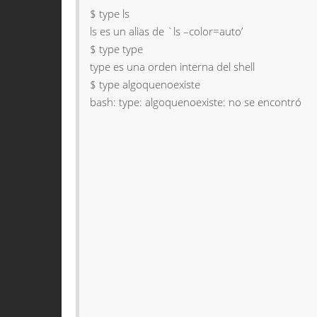
$ type ls
ls es un alias de `ls –color=auto’
$ type type
type es una orden interna del shell
$ type algoquenoexiste
bash: type: algoquenoexiste: no se encontró