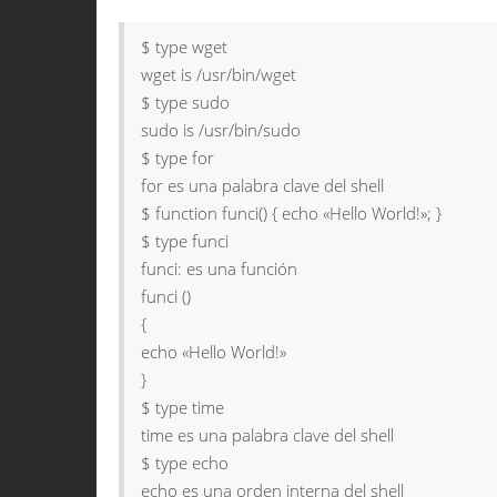
$ type wget
wget is /usr/bin/wget
$ type sudo
sudo is /usr/bin/sudo
$ type for
for es una palabra clave del shell
$ function funci() { echo «Hello World!»; }
$ type funci
funci: es una función
funci ()
{
echo «Hello World!»
}
$ type time
time es una palabra clave del shell
$ type echo
echo es una orden interna del shell