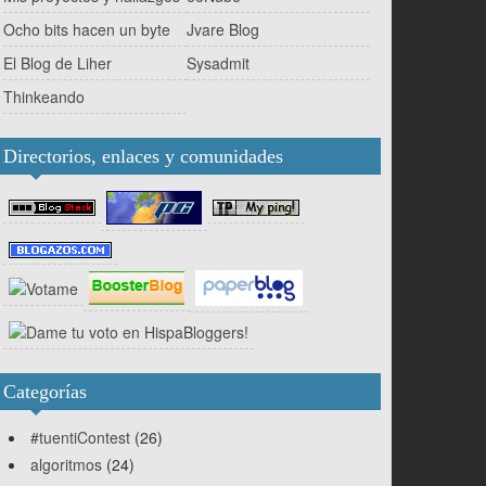
Ocho bits hacen un byte
Jvare Blog
El Blog de Liher
Sysadmit
Thinkeando
Directorios, enlaces y comunidades
Categorías
#tuentiContest
(26)
algoritmos
(24)