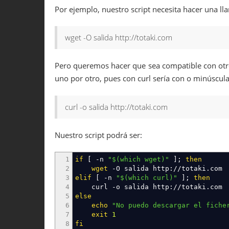
Por ejemplo, nuestro script necesita hacer una ll
wget -O salida http://totaki.com
Pero queremos hacer que sea compatible con otr
uno por otro, pues con curl sería con o minúscula
curl -o salida http://totaki.com
Nuestro script podrá ser:
1
if
[
-n
"
$(which wget)
"
]
;
then
2
wget
-O
salida http:
//
totaki.com
3
elif
[
-n
"
$(which curl)
"
]
;
then
4
curl
-o
salida http:
//
totaki.com
5
else
6
echo
"No puedo descargar el fiche
7
exit
1
8
fi