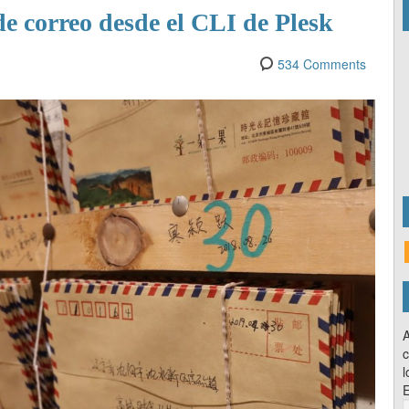
de correo desde el CLI de Plesk
534 Comments
A
c
l
E