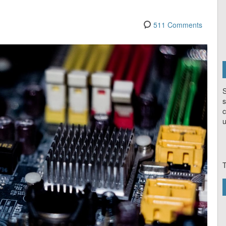
511 Comments
S
s
c
u
T