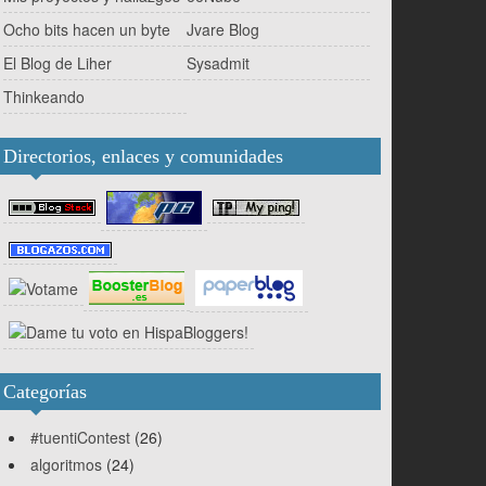
Ocho bits hacen un byte
Jvare Blog
El Blog de Liher
Sysadmit
Thinkeando
Directorios, enlaces y comunidades
Categorías
#tuentiContest
(26)
algoritmos
(24)