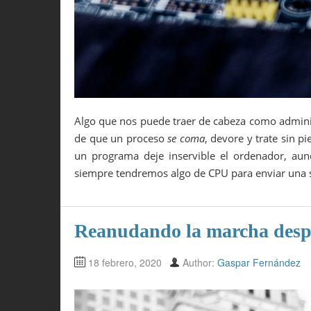
Algo que nos puede traer de cabeza como adminis
de que un proceso
se coma
, devore y trate sin p
un programa deje inservible el ordenador, aun
siempre tendremos algo de CPU para enviar una 
Reanudando la marcha desp
18 febrero, 2020
Author:
Gaspar Fernández