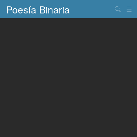
Poesía Binaria
Buscar
Información
Documentos
Entretenimiento
Contacto