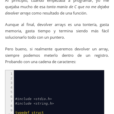
Al principio, cuando empezaba a programar, yo me
quejaba mucho de esa
tonta manía de C que no me dejaba
devolver arrays
como resultado de una función.
Aunque al final, devolver arrays es una tontería, gasta
memoria, gasta tiempo y termina siendo más fácil
solucionarlo todo con un puntero.
Pero bueno, si realmente queremos devolver un array,
siempre podemos meterlo dentro de un registro.
Probando con una cadena de caracteres:
1
2
3
4
5
6
#include <stdio.h>
7
#include <string.h>
8
9
typedef
struct