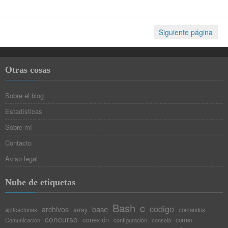
Siguiente página
Otras cosas
Sobre el blog
Estadísticas
Sobre mí
Contacto
Aviso legal
Nube de etiquetas
Bash
c
codigo
base
archivos
array
aplicaciones
comandos
concurso
conexión
Comunicación
configuración
consola
correo