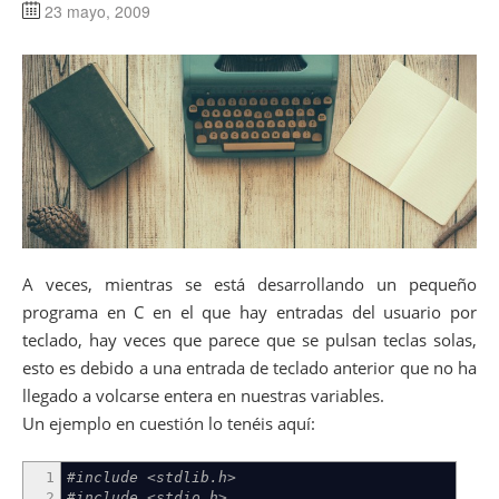
23 mayo, 2009
47
48
49
50
51
52
53
54
55
56
57
58
59
60
A veces, mientras se está desarrollando un pequeño
61
programa en C en el que hay entradas del usuario por
62
63
teclado, hay veces que parece que se pulsan teclas solas,
64
esto es debido a una entrada de teclado anterior que no ha
65
llegado a volcarse entera en nuestras variables.
66
Un ejemplo en cuestión lo tenéis aquí:
…
Leer artículo completo
1
#include <stdlib.h>
2
#include <stdio.h>