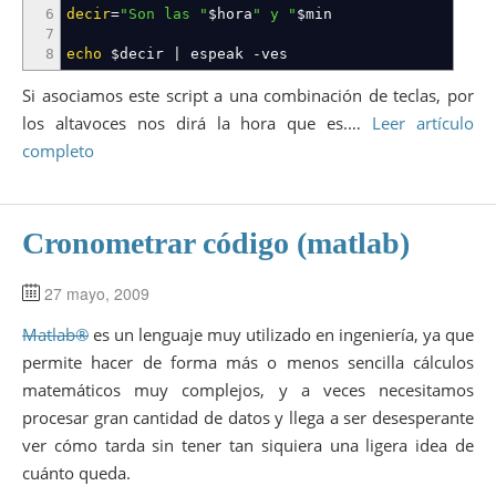
6
decir
=
"Son las "
$hora
" y "
$min
7
8
echo
$decir
|
espeak
-ves
Si asociamos este script a una combinación de teclas, por
los altavoces nos dirá la hora que es.…
Leer artículo
completo
Cronometrar código (matlab)
27 mayo, 2009
Matlab®
es un lenguaje muy utilizado en ingeniería, ya que
permite hacer de forma más o menos sencilla cálculos
matemáticos muy complejos, y a veces necesitamos
procesar gran cantidad de datos y llega a ser desesperante
ver cómo tarda sin tener tan siquiera una ligera idea de
cuánto queda.