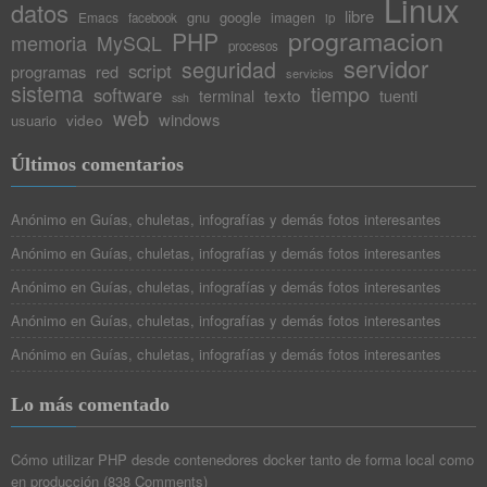
Linux
datos
libre
gnu
google
Emacs
imagen
facebook
ip
programacion
PHP
memoria
MySQL
procesos
servidor
seguridad
script
programas
red
servicios
sistema
tiempo
software
texto
tuenti
terminal
ssh
web
windows
video
usuario
Últimos comentarios
Anónimo
en
Guías, chuletas, infografías y demás fotos interesantes
Anónimo
en
Guías, chuletas, infografías y demás fotos interesantes
Anónimo
en
Guías, chuletas, infografías y demás fotos interesantes
Anónimo
en
Guías, chuletas, infografías y demás fotos interesantes
Anónimo
en
Guías, chuletas, infografías y demás fotos interesantes
Lo más comentado
Cómo utilizar PHP desde contenedores docker tanto de forma local como
en producción
(
838 Comments
)