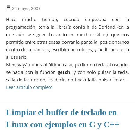
22
24 mayo, 2009
23
24
Hace mucho tiempo, cuando empezaba con la
25
26
programación, tenía la librería
conio.h
de Borland (en la
#include <stdio.h>
27
#include <termios.h>
que aún se siguen basando en muchos sitios), que nos
28
#include <unistd.h>
permitía entre otras cosas borrar la pantalla, posicionarnos
29
#include <string.h>
30
dentro de la pantalla, escribir con colores, y pedir una tecla
31
int
mygetch
(
int
echo
)
al usuario.
32
{
33
Bien, vayámonos al último caso, pedir una tecla al usuario,
struct
termios oldt
,
newt
;
34
se hacía con la función
int
ch
;
getch
, y con sólo pulsar la tecla,
35
salía de la función, es decir, no hacía falta pulsar enter.…
36
/* Obtenemos atributos del terminal */
37
Leer artículo completo
tcgetattr
(
STDIN_FILENO
,
&
oldt
)
;
38
newt
=
oldt
;
39
/* Eliminamos el modo canónico: caracteres e
40
newt.
41
Limpiar el buffer de teclado en
42
43
Linux con ejemplos en C y C++
44
45
46