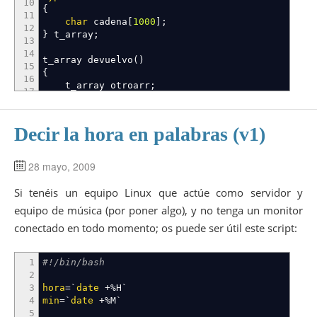
10
{
11
char
cadena
[
1000
]
;
12
}
t_array
;
13
14
t_array devuelvo
(
)
15
{
16
t_array otroarr
;
17
printf
(
"
\n
Dirección de cadena: %X
\n
Cadena: %
18
19
Decir la hora en palabras (v1)
20
21
22
28 mayo, 2009
23
…
Leer artículo completo
Si tenéis un equipo Linux que actúe como servidor y
equipo de música (por poner algo), y no tenga un monitor
conectado en todo momento; os puede ser útil este script:
1
#!/bin/bash
2
3
hora
=
`
date
+
%
H
`
4
min
=
`
date
+
%
M
`
5