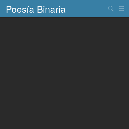
Poesía Binaria
Buscar
Información
Documentos
Entretenimiento
Contacto