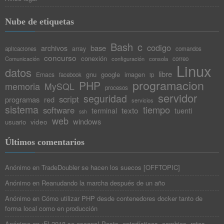
Nube de etiquetas
Bash
c
codigo
base
archivos
array
aplicaciones
comandos
concurso
conexión
Comunicación
configuración
consola
correo
Linux
datos
libre
gnu
google
Emacs
imagen
facebook
ip
programacion
PHP
memoria
MySQL
procesos
servidor
seguridad
script
programas
red
servicios
sistema
tiempo
software
texto
tuenti
terminal
ssh
web
windows
video
usuario
Últimos comentarios
Anónimo
en
TradeDoubler se hacen los suecos [OFFTOPIC]
Anónimo
en
Reanudando la marcha después de un año
Anónimo
en
Cómo utilizar PHP desde contenedores docker tanto de
forma local como en producción
Anónimo
en
¡El 2018 se escapa! Posts, estadísticas, cambios, retos,