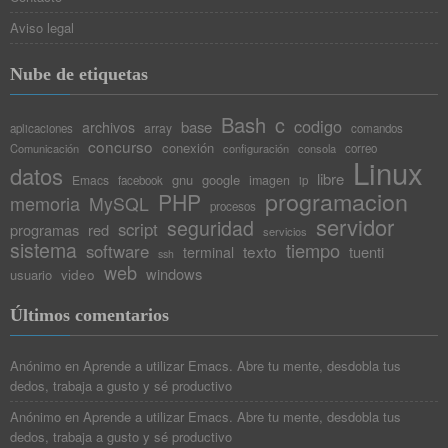
Aviso legal
Nube de etiquetas
Bash
c
codigo
base
archivos
array
aplicaciones
comandos
concurso
conexión
Comunicación
configuración
consola
correo
Linux
datos
libre
gnu
google
Emacs
imagen
facebook
ip
programacion
PHP
memoria
MySQL
procesos
servidor
seguridad
script
programas
red
servicios
sistema
tiempo
software
texto
tuenti
terminal
ssh
web
windows
video
usuario
Últimos comentarios
Anónimo
en
Aprende a utilizar Emacs. Abre tu mente, desdobla tus
dedos, trabaja a gusto y sé productivo
Anónimo
en
Aprende a utilizar Emacs. Abre tu mente, desdobla tus
dedos, trabaja a gusto y sé productivo