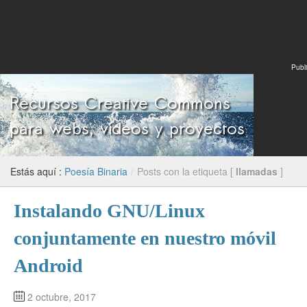
Publi
Estás aquí :
Poesía Binaria
/
Posts con la etiqueta [
llamadas
]
Instalando GNU/Linux
conjuntamente en nuestro móvil
Android
2 octubre, 2017