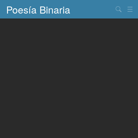
Poesía Binaria
Buscar
Información
Documentos
Entretenimiento
Contacto