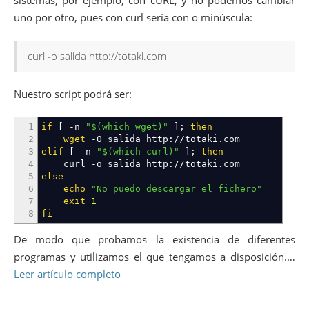
uno por otro, pues con curl sería con o minúscula:
curl -o salida http://totaki.com
Nuestro script podrá ser:
1
if
[
-n
"
$(which wget)
"
]
;
then
2
wget
-O
salida http:
//
totaki.com
3
elif
[
-n
"
$(which curl)
"
]
;
then
4
curl
-o
salida http:
//
totaki.com
5
else
6
echo
"No puedo descargar el fichero"
7
exit
1
8
fi
De modo que probamos la existencia de diferentes
programas y utilizamos el que tengamos a disposición.…
Leer artículo completo