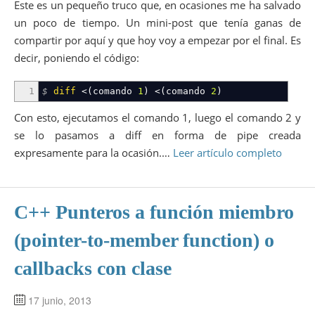
Este es un pequeño truco que, en ocasiones me ha salvado
un poco de tiempo. Un mini-post que tenía ganas de
compartir por aquí y que hoy voy a empezar por el final. Es
decir, poniendo el código:
1
$
diff
<
(
comando
1
)
<
(
comando
2
)
Con esto, ejecutamos el comando 1, luego el comando 2 y
se lo pasamos a diff en forma de pipe creada
expresamente para la ocasión.…
Leer artículo completo
C++ Punteros a función miembro
(pointer-to-member function) o
callbacks con clase
17 junio, 2013