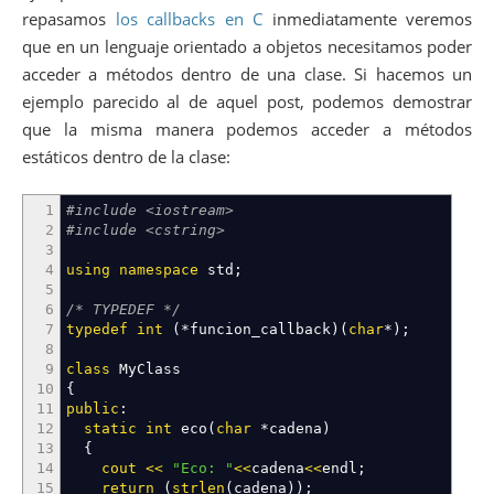
repasamos
los callbacks en C
inmediatamente veremos
que en un lenguaje orientado a objetos necesitamos poder
acceder a métodos dentro de una clase. Si hacemos un
ejemplo parecido al de aquel post, podemos demostrar
que la misma manera podemos acceder a métodos
estáticos dentro de la clase:
1
#include <iostream>
2
#include <cstring>
3
4
using
namespace
std
;
5
6
/* TYPEDEF */
7
typedef
int
(
*
funcion_callback
)
(
char
*
)
;
8
9
class
MyClass
10
{
11
public
:
12
static
int
eco
(
char
*
cadena
)
13
{
14
cout
<<
"Eco: "
<<
cadena
<<
endl
;
15
return
(
strlen
(
cadena
)
)
;