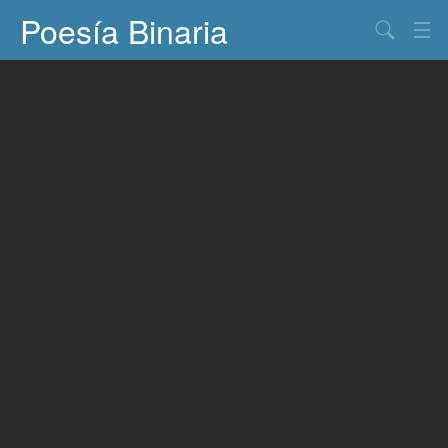
Poesía Binaria
Buscar
Información
Documentos
Entretenimiento
Contacto