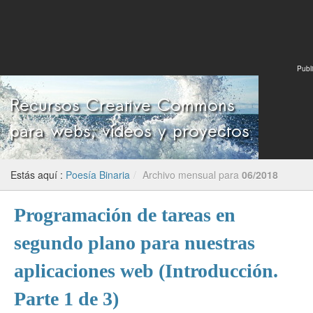
Publi
Estás aquí :
Poesía Binaria
/
Archivo mensual para
06/2018
Programación de tareas en
segundo plano para nuestras
aplicaciones web (Introducción.
Parte 1 de 3)