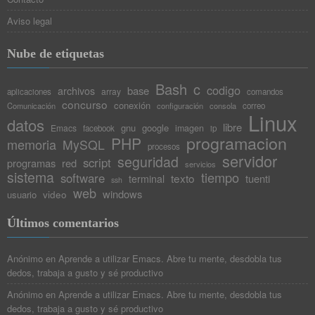
Aviso legal
Nube de etiquetas
Bash
c
codigo
base
archivos
array
aplicaciones
comandos
concurso
conexión
Comunicación
configuración
consola
correo
Linux
datos
libre
gnu
google
Emacs
imagen
facebook
ip
programacion
PHP
memoria
MySQL
procesos
servidor
seguridad
script
programas
red
servicios
sistema
tiempo
software
texto
tuenti
terminal
ssh
web
windows
video
usuario
Últimos comentarios
Anónimo
en
Aprende a utilizar Emacs. Abre tu mente, desdobla tus
dedos, trabaja a gusto y sé productivo
Anónimo
en
Aprende a utilizar Emacs. Abre tu mente, desdobla tus
dedos, trabaja a gusto y sé productivo