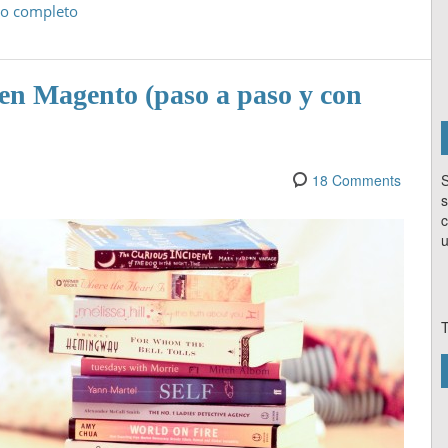
ulo completo
en Magento (paso a paso y con
S
18 Comments
s
c
u
T