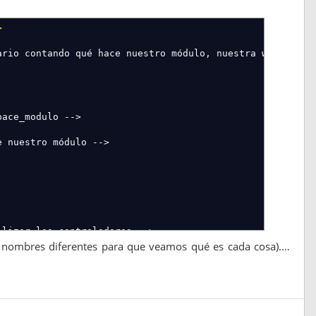
>
ario contando qué hace nuestro módulo, nuestra web,
pace_modulo -->
e nuestro módulo -->
ilizar los controladores -->
o nombres diferentes para que veamos qué es cada cosa).…
ule
>