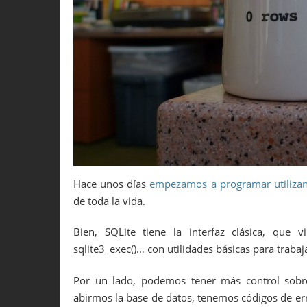
Hace unos días
empezamos a programar utiliza
de toda la vida.
Bien, SQLite tiene la interfaz clásica, que vi
sqlite3_exec()… con utilidades básicas para trabaj
Por un lado, podemos tener más control sobr
abirmos la base de datos, tenemos códigos de err