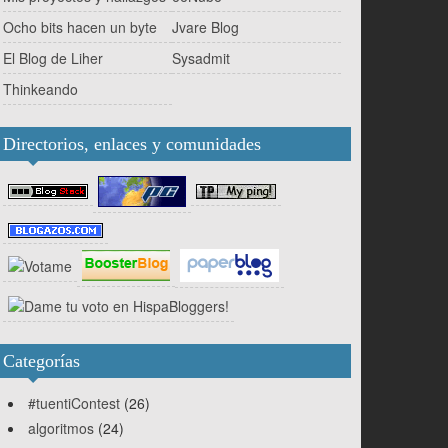
Ocho bits hacen un byte
Jvare Blog
El Blog de Liher
Sysadmit
Thinkeando
Directorios, enlaces y comunidades
Categorías
#tuentiContest
(26)
algoritmos
(24)