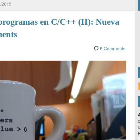
/2015
programas en C/C++ (II): Nueva
ments
5 Comments
A
c
l
E