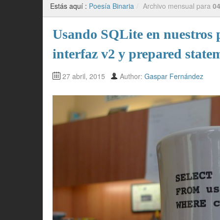
Estás aquí :
Poesía Binaria
/
Archivo mensual para
04
Usando SQLite en nuestros 
interfaz v2 y prepared state
27 abril, 2015
Author:
Gaspar Fernández