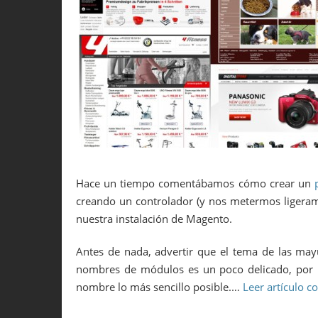
49
<table
>
poesia_postvtable
<
50
</pventamod
>
51
</entities
>
52
</holamundo_resource
>
53
</models
>
54
<resources
>
55
<holamundo_setup
>
56
<setup
>
57
<module
>
Poesia_HolaMundo
<
58
</setup
>
59
<connection
>
60
<use
>
core_setup
</use
>
61
</connection
>
62
</holamundo_setup
>
Hace un tiempo comentábamos cómo crear un
63
<holamundo_write
>
64
<connection
>
creando un controlador (y nos metermos ligeramen
65
<use
>
core_write
</use
>
nuestra instalación de Magento.
66
</connection
>
67
</holamundo_write
>
68
<holamundo_read
>
Antes de nada, advertir que el tema de las ma
69
<connection
>
nombres de módulos es un poco delicado, por 
70
<use
>
core_read
</use
>
nombre lo más sencillo posible.…
Leer artículo c
71
</connection
>
72
</holamundo_read
>
73
</resources
>