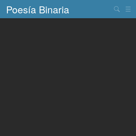
Poesía Binaria
Buscar
Información
Documentos
Entretenimiento
Contacto