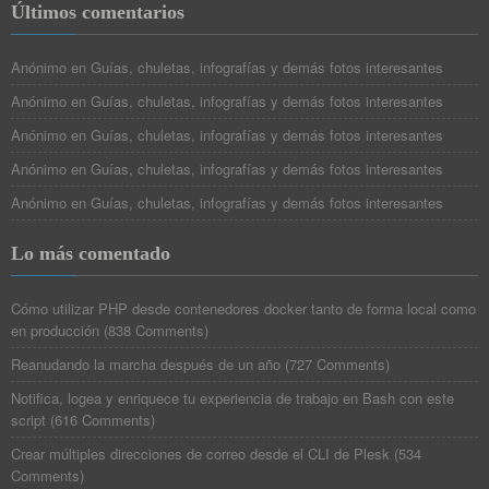
Últimos comentarios
Anónimo
en
Guías, chuletas, infografías y demás fotos interesantes
Anónimo
en
Guías, chuletas, infografías y demás fotos interesantes
Anónimo
en
Guías, chuletas, infografías y demás fotos interesantes
Anónimo
en
Guías, chuletas, infografías y demás fotos interesantes
Anónimo
en
Guías, chuletas, infografías y demás fotos interesantes
Lo más comentado
Cómo utilizar PHP desde contenedores docker tanto de forma local como
en producción
(
838 Comments
)
Reanudando la marcha después de un año
(
727 Comments
)
Notifica, logea y enriquece tu experiencia de trabajo en Bash con este
script
(
616 Comments
)
Crear múltiples direcciones de correo desde el CLI de Plesk
(
534
Comments
)