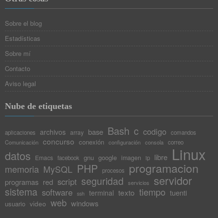
Sobre el blog
Estadísticas
Sobre mí
Contacto
Aviso legal
Nube de etiquetas
Bash
c
codigo
base
archivos
array
aplicaciones
comandos
concurso
conexión
Comunicación
configuración
consola
correo
Linux
datos
libre
gnu
google
Emacs
imagen
facebook
ip
programacion
PHP
memoria
MySQL
procesos
servidor
seguridad
script
programas
red
servicios
sistema
tiempo
software
texto
tuenti
terminal
ssh
web
windows
video
usuario