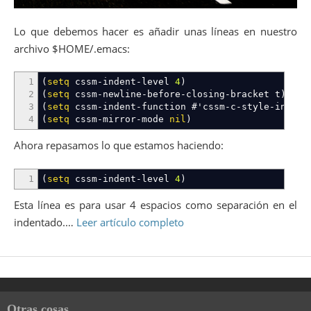
Lo que debemos hacer es añadir unas líneas en nuestro
archivo $HOME/.emacs:
1
(
setq
cssm-indent-level
4
)
2
(
setq
cssm-newline-before-closing-bracket t
)
3
(
setq
cssm-indent-function #'cssm-c-style-indent
4
(
setq
cssm-mirror-mode
nil
)
Ahora repasamos lo que estamos haciendo:
1
(
setq
cssm-indent-level
4
)
Esta línea es para usar 4 espacios como separación en el
indentado.…
Leer artículo completo
Otras cosas