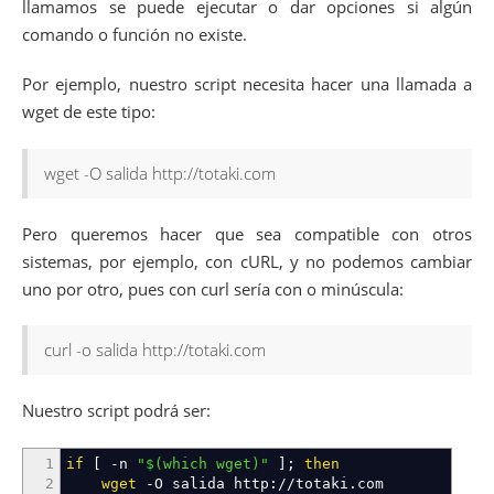
llamamos se puede ejecutar o dar opciones si algún
comando o función no existe.
Por ejemplo, nuestro script necesita hacer una llamada a
wget de este tipo:
wget -O salida http://totaki.com
Pero queremos hacer que sea compatible con otros
sistemas, por ejemplo, con cURL, y no podemos cambiar
uno por otro, pues con curl sería con o minúscula:
curl -o salida http://totaki.com
Nuestro script podrá ser:
1
if
[
-n
"
$(which wget)
"
]
;
then
2
wget
-O
salida http:
//
totaki.com