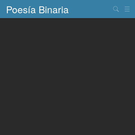
Poesía Binaria
Buscar
Información
Documentos
Entretenimiento
Contacto