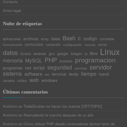
Contacto
Aviso legal
Nube de etiquetas
Bash
c
codigo
base
archivos
array
aplicaciones
comandos
concurso
conexión
Comunicación
configuración
consola
correo
Linux
datos
libre
gnu
google
Emacs
imagen
facebook
ip
programacion
PHP
memoria
MySQL
procesos
servidor
seguridad
script
programas
red
servicios
sistema
tiempo
software
texto
tuenti
terminal
ssh
web
windows
video
usuario
Últimos comentarios
Anónimo
en
TradeDoubler se hacen los suecos [OFFTOPIC]
Anónimo
en
Reanudando la marcha después de un año
Anónimo
en
Cómo utilizar PHP desde contenedores docker tanto de