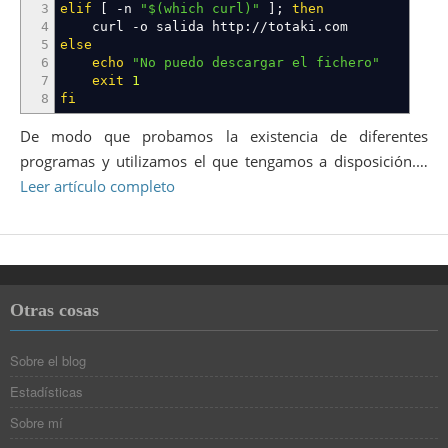
3
elif
[
-n
"
$(which curl)
"
]
;
then
4
curl
-o
salida http:
//
totaki.com
5
else
6
echo
"No puedo descargar el fichero"
7
exit
1
8
fi
De modo que probamos la existencia de diferentes
programas y utilizamos el que tengamos a disposición.…
Leer artículo completo
Otras cosas
Sobre el blog
Estadísticas
Sobre mí