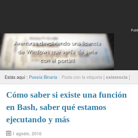
Publi
Estás aquí :
Poesía Binaria
/
Posts con la etiqueta [
existencia
]
Cómo saber si existe una función
en Bash, saber qué estamos
ejecutando y más
1 agosto, 2016