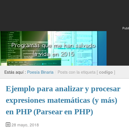
Publi
Estás aquí :
Poesía Binaria
/
Posts con la etiqueta [
codigo
]
Ejemplo para analizar y procesar
expresiones matemáticas (y más)
en PHP (Parsear en PHP)
28 mayo, 2018