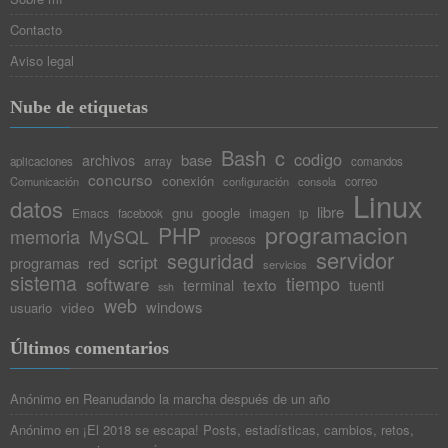
Contacto
Aviso legal
Nube de etiquetas
Bash
c
codigo
base
archivos
array
aplicaciones
comandos
concurso
conexión
Comunicación
configuración
consola
correo
Linux
datos
libre
gnu
google
Emacs
imagen
facebook
ip
programacion
PHP
memoria
MySQL
procesos
servidor
seguridad
script
programas
red
servicios
sistema
tiempo
software
texto
tuenti
terminal
ssh
web
windows
video
usuario
Últimos comentarios
Anónimo
en
Reanudando la marcha después de un año
Anónimo
en
¡El 2018 se escapa! Posts, estadísticas, cambios, retos,