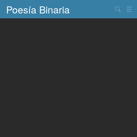
Poesía Binaria
Buscar
Información
Documentos
Entretenimiento
Contacto