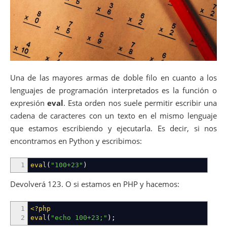
Una de las mayores armas de doble filo en cuanto a los
lenguajes de programación interpretados es la función o
expresión
eval
. Esta orden nos suele permitir escribir una
cadena de caracteres con un texto en el mismo lenguaje
que estamos escribiendo y ejecutarla. Es decir, si nos
encontramos en Python y escribimos:
1
eval
(
"100+23"
)
Devolverá 123. O si estamos en PHP y hacemos:
1
<?php
2
eval
(
"echo 100+23;"
)
;