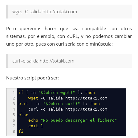
wget -O salida http://totaki.com
Pero queremos hacer que sea compatible con otros
sistemas, por ejemplo, con cURL, y no podemos cambiar
uno por otro, pues con curl sería con o minúscula:
curl -o salida http://totaki.com
Nuestro script podrá ser:
1
if
[
-n
"
$(which wget)
"
]
;
then
2
wget
-O
salida http:
//
totaki.com
3
elif
[
-n
"
$(which curl)
"
]
;
then
4
curl
-o
salida http:
//
totaki.com
5
else
6
echo
"No puedo descargar el fichero"
7
exit
1
8
fi