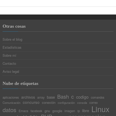
Otras cosas
Sobre el blog
Estadísticas
Sobre mí
Contacto
Aviso legal
Nube de etiquetas
Bash
c
codigo
base
archivos
array
aplicaciones
comandos
concurso
conexión
Comunicación
configuración
consola
correo
Linux
datos
libre
gnu
google
Emacs
imagen
facebook
ip