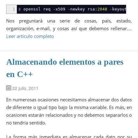
1
$
openssl req
-x509
-newkey
rsa:
2048
-keyout
cla
Nos preguntará una serie de cosas, país, estado,
organización, e-mail, y cosas así que debemos rellenar.…
Leer artículo completo
Almacenando elementos a pares
en C++
22 julio, 2011
En numerosas ocasiones necesitamos almacenar dos datos
de diferente o igual tipo bajo la misma variable. Es más, en
ocasiones estarán relacionados y no debemos separarlos o
no tendría sentido.
La forma más inmediata es almacenar cada dato por su