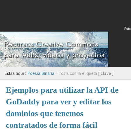
Publi
Estás aquí :
Poesía Binaria
/
Posts con la etiqueta [
clave
]
Ejemplos para utilizar la API de
GoDaddy para ver y editar los
dominios que tenemos
contratados de forma fácil