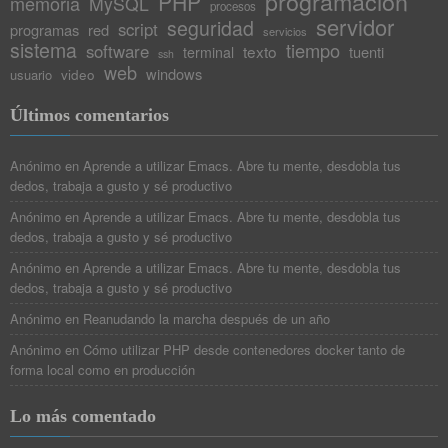
programacion
PHP
memoria
MySQL
procesos
servidor
seguridad
script
programas
red
servicios
sistema
tiempo
software
texto
tuenti
terminal
ssh
web
windows
video
usuario
Últimos comentarios
Anónimo
en
Aprende a utilizar Emacs. Abre tu mente, desdobla tus
dedos, trabaja a gusto y sé productivo
Anónimo
en
Aprende a utilizar Emacs. Abre tu mente, desdobla tus
dedos, trabaja a gusto y sé productivo
Anónimo
en
Aprende a utilizar Emacs. Abre tu mente, desdobla tus
dedos, trabaja a gusto y sé productivo
Anónimo
en
Reanudando la marcha después de un año
Anónimo
en
Cómo utilizar PHP desde contenedores docker tanto de
forma local como en producción
Lo más comentado