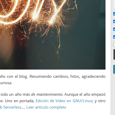
ño con el blog. Resumiendo cambios, hitos, agradeciendo
uriosa.
a sido un año más
de mantenimiento
. Aunque el año empezó
me. Uno en portada,
Edición de Vídeo en GNU/Linux
; y otro
b Serverless
.…
Leer artículo completo