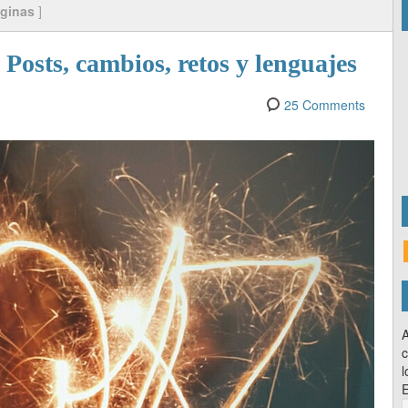
ginas
]
 Posts, cambios, retos y lenguajes
25 Comments
A
c
l
E