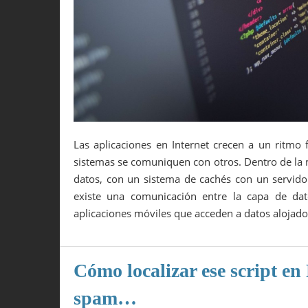
Las aplicaciones en Internet crecen a un ritmo 
sistemas se comuniquen con otros. Dentro de la 
datos, con un sistema de cachés con un servido
existe una comunicación entre la capa de da
aplicaciones móviles que acceden a datos alojad
Cómo localizar ese script e
spam…