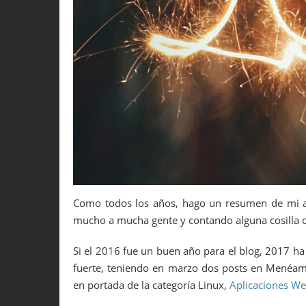
Como todos los años, hago un resumen de mi a
mucho a mucha gente y contando alguna cosilla c
Si el 2016 fue un buen año para el blog, 2017 h
fuerte, teniendo en marzo dos posts en Menéa
en portada de la categoría Linux,
Aplicaciones We