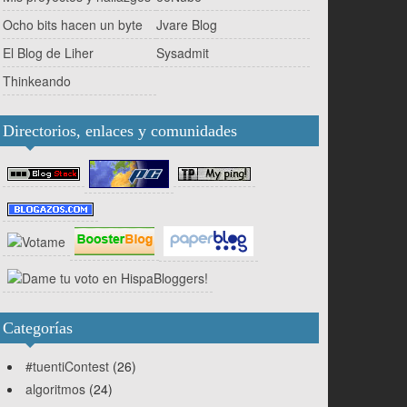
Ocho bits hacen un byte
Jvare Blog
El Blog de Liher
Sysadmit
Thinkeando
Directorios, enlaces y comunidades
Categorías
#tuentiContest
(26)
algoritmos
(24)