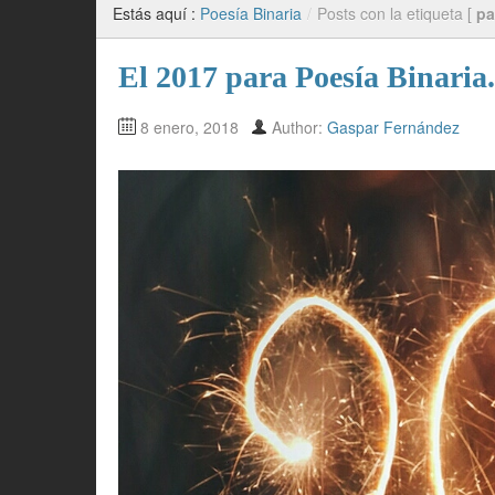
Estás aquí :
Poesía Binaria
/
Posts con la etiqueta [
pa
El 2017 para Poesía Binaria.
8 enero, 2018
Author:
Gaspar Fernández