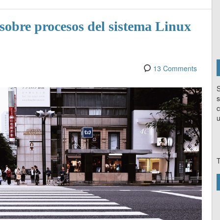
sobre procesos del sistema Linux
13 Comments
S
s
c
u
T