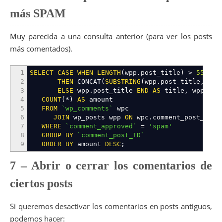
más SPAM
Muy parecida a una consulta anterior (para ver los posts
más comentados).
1
SELECT
CASE
WHEN
LENGTH
(
wpp
.
post_title
)
>
55
2
THEN
CONCAT
(
SUBSTRING
(
wpp
.
post_title
,
1
,
3
ELSE
wpp
.
post_title
END
AS
title
,
wpp
.
pos
4
COUNT
(
*
)
AS
amount
5
FROM
`wp_comments`
wpc
6
JOIN
wp_posts wpp
ON
wpc
.
comment_post_id
=
w
7
WHERE
`comment_approved`
=
'spam'
8
GROUP
BY
`comment_post_ID`
9
ORDER
BY
amount
DESC
;
7 – Abrir o cerrar los comentarios de
ciertos posts
Si queremos desactivar los comentarios en posts antiguos,
podemos hacer: