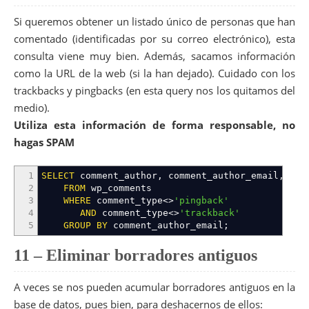
Si queremos obtener un listado único de personas que han
comentado (identificadas por su correo electrónico), esta
consulta viene muy bien. Además, sacamos información
como la URL de la web (si la han dejado). Cuidado con los
trackbacks y pingbacks (en esta query nos los quitamos del
medio).
Utiliza esta información de forma responsable, no
hagas SPAM
1
SELECT
comment_author
,
comment_author_email
,
comm
2
FROM
wp_comments
3
WHERE
comment_type
<>
'pingback'
4
AND
comment_type
<>
'trackback'
5
GROUP
BY
comment_author_email;
11 – Eliminar borradores antiguos
A veces se nos pueden acumular borradores antiguos en la
base de datos, pues bien, para deshacernos de ellos: