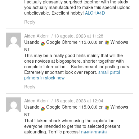
I actually pleasantly surprised together with the study
you actually manufactured to make this special upload
unbelievable. Excellent hobby!
ALOHA4D
Reply
Aiden Aiden1
/
13 agosto, 2023 at 11:28
Usando
Google Chrome 115.0.0.0 en
Windows
NT
This may be a really good hints mainly that will the
ones novices at blogosphere, shorter together with
complete information… Kudos meant for posting ours.
Extremely important look over report.
small pistol
primers in stock now
Reply
Aiden Aiden1
/
15 agosto, 2023 at 12:04
Usando
Google Chrome 115.0.0.0 en
Windows
NT
That i taken aback when using the exploration
everyone intended to get this to selected present
astounding. Terrific process!
กองสลากพลัส