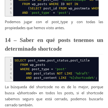
3
FROM
wp_posts
WHERE
ID
NOT
IN
4
(
SELECT
post_id
FROM
wp_postmeta
WHERE
me
5
AND
`post_type`
=
'post'
;
Podemos jugar con el post_type y con todas las
propiedades que hemos visto antes.
14 – Saber en qué posts tenemos un
determinado shortcode
1
SELECT
post_name
,
post_status
,
post_title
2
FROM
wp_posts
3
WHERE
post_type
=
'post'
4
AND
post_status
NOT
LIKE
'%draft'
5
AND
post_content
LIKE
'%[shortcode%'
;
La búsqueda del shortcode no es de lo mejor, porque
busca «
[shortcode
» en todos los posts, si el shortcode
sabemos seguro que está cerrado, podemos buscarlo
cerrado también.