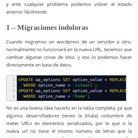
y ante cualquier problema podemos volver al estado
anterior fácilmente.
1 – Migraciones indoloras
Cuando migramos un wordpress de un servidor a otro,
normalmente no funcionará en la nueva URL, tenemos que
cambiar algunas cosas de sitio, y eso lo podemos hacer
directamente en base de datos.
1
UPDATE
wp_options
SET
option_value
=
REPLACE
(
opt
2
WHERE
option_name
=
'siteurl'
;
3
UPDATE
wp_options
SET
option_value
=
REPLACE
(
opt
4
WHERE
option_name
=
'home'
;
No es una buena idea hacerlo en la tabla completa, ya que
algunos desarrolladores tienen la (mala) costumbre de
meter URLs en elementos serializados, por lo que si la
nueva url no tiene el mismo número de letras que la