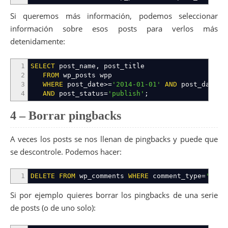
Si queremos más información, podemos seleccionar
información sobre esos posts para verlos más
detenidamente:
1
SELECT
post_name
,
post_title
2
FROM
wp_posts wpp
3
WHERE
post_date
>=
'2014-01-01'
AND
post_date
<
'
4
AND
post_status
=
'publish'
;
4 – Borrar pingbacks
A veces los posts se nos llenan de pingbacks y puede que
se descontrole. Podemos hacer:
1
DELETE
FROM
wp_comments
WHERE
comment_type
=
'ping
Si por ejemplo quieres borrar los pingbacks de una serie
de posts (o de uno solo):