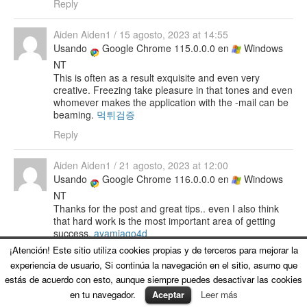
Reply
Aiden Aiden1
/
15 agosto, 2023 at 14:55
Usando
Google Chrome 115.0.0.0 en
Windows
NT
This is often as a result exquisite and even very
creative. Freezing take pleasure in that tones and even
whomever makes the application with the -mail can be
beaming.
먹튀검증
Reply
Aiden Aiden1
/
21 agosto, 2023 at 12:00
Usando
Google Chrome 116.0.0.0 en
Windows
NT
Thanks for the post and great tips.. even I also think
that hard work is the most important area of getting
success.
ayamjago4d
¡Atención! Este sitio utiliza cookies propias y de terceros para mejorar la
Reply
experiencia de usuario, Si continúa la navegación en el sitio, asumo que
estás de acuerdo con esto, aunque siempre puedes desactivar las cookies
en tu navegador.
Aceptar
Leer más
Leave a Reply