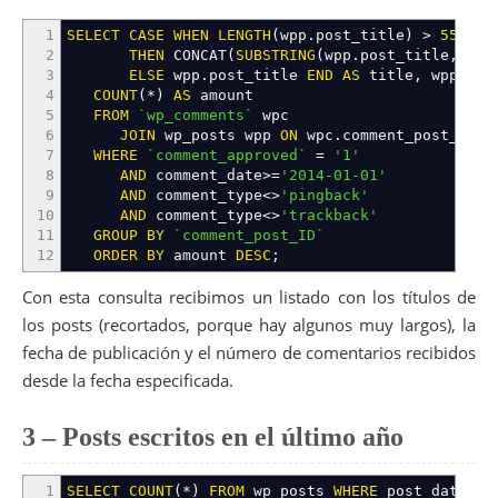
1
SELECT
CASE
WHEN
LENGTH
(
wpp
.
post_title
)
>
55
2
THEN
CONCAT
(
SUBSTRING
(
wpp
.
post_title
,
1
,
3
ELSE
wpp
.
post_title
END
AS
title
,
wpp
.
pos
4
COUNT
(
*
)
AS
amount
5
FROM
`wp_comments`
wpc
6
JOIN
wp_posts wpp
ON
wpc
.
comment_post_id
=
w
7
WHERE
`comment_approved`
=
'1'
8
AND
comment_date
>=
'2014-01-01'
9
AND
comment_type
<>
'pingback'
10
AND
comment_type
<>
'trackback'
11
GROUP
BY
`comment_post_ID`
12
ORDER
BY
amount
DESC
;
Con esta consulta recibimos un listado con los títulos de
los posts (recortados, porque hay algunos muy largos), la
fecha de publicación y el número de comentarios recibidos
desde la fecha especificada.
3 – Posts escritos en el último año
1
SELECT
COUNT
(
*
)
FROM
wp_posts
WHERE
post_date
>=
'