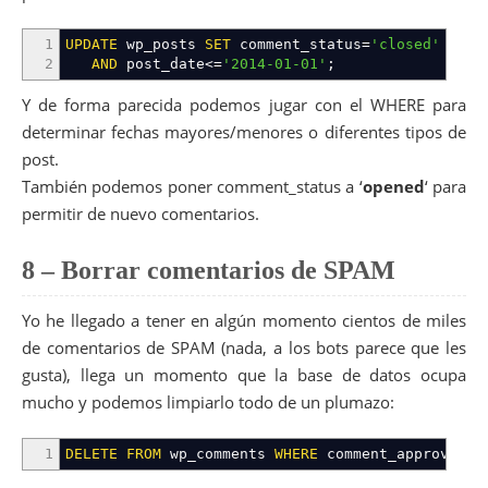
1
UPDATE
wp_posts
SET
comment_status
=
'closed'
WHER
2
AND
post_date
<=
'2014-01-01'
;
Y de forma parecida podemos jugar con el WHERE para
determinar fechas mayores/menores o diferentes tipos de
post.
También podemos poner comment_status a ‘
opened
‘ para
permitir de nuevo comentarios.
8 – Borrar comentarios de SPAM
Yo he llegado a tener en algún momento cientos de miles
de comentarios de SPAM (nada, a los bots parece que les
gusta), llega un momento que la base de datos ocupa
mucho y podemos limpiarlo todo de un plumazo:
1
DELETE
FROM
wp_comments
WHERE
comment_approved
=