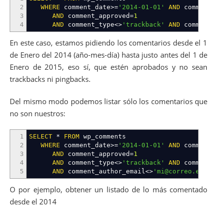
2
WHERE
comment_date
>=
'2014-01-01'
AND
comment_
3
AND
comment_approved
=
1
4
AND
comment_type
<>
'trackback'
AND
comment_
En este caso, estamos pidiendo los comentarios desde el 1
de Enero del 2014 (año-mes-día) hasta justo antes del 1 de
Enero de 2015, eso sí, que estén aprobados y no sean
trackbacks ni pingbacks.
Del mismo modo podemos listar sólo los comentarios que
no son nuestros:
1
SELECT
*
FROM
wp_comments
2
WHERE
comment_date
>=
'2014-01-01'
AND
comment_
3
AND
comment_approved
=
1
4
AND
comment_type
<>
'trackback'
AND
comment_
5
AND
comment_author_email
<>
'mi@correo.ext'
;
O por ejemplo, obtener un listado de lo más comentado
desde el 2014