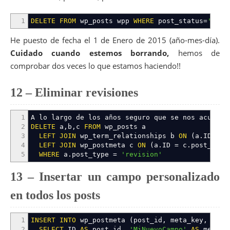
1
DELETE
FROM
wp_posts wpp
WHERE
post_status
=
'draf
He puesto de fecha el 1 de Enero de 2015 (año-mes-día).
Cuidado cuando estemos borrando,
hemos de
comprobar dos veces lo que estamos haciendo!!
12 – Eliminar revisiones
1
A lo largo de los años seguro que se nos acumula
2
DELETE
a
,
b
,
c
FROM
wp_posts a
3
LEFT
JOIN
wp_term_relationships b
ON
(
a
.
ID
=
b
4
LEFT
JOIN
wp_postmeta c
ON
(
a
.
ID
=
c
.
post_id
)
5
WHERE
a
.
post_type
=
'revision'
13 – Insertar un campo personalizado
en todos los posts
1
INSERT
INTO
wp_postmeta
(
post_id
,
meta_key
,
meta_
2
SELECT
ID
AS
post_id
,
'MiNuevoCampo'
AS
meta_k