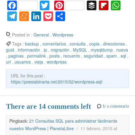
F
T
Pi
B
Fl
W
a
w
nt
uf
ip
h
T
M
Li
P
C
c
itt
er
f
b
at
el
e
n
o
o
e
er
e
er
o
s
e
n
k
ck
m
Posted in :
General
,
Wordpress
b
st
ar
A
gr
e
e
et
p
Tags :
backup
,
comentarios
,
consulta
,
copia
,
direcciones
,
guid
,
información
,
ip
,
migración
,
MySQL
,
mysqldump
,
nueva
o
d
p
a
a
dI
ar
,
paginas
,
permalink
,
posts
,
recuento
,
seguridad
,
spam
,
sql
,
o
p
m
m
n
tir
url
,
usuarios
,
vieja
,
wordpress
k
e
URL for this post :
https://poesiabinaria.net/2015/02/wordpress-sql/
There are 14 comments left
Ir a comentario
Pingback:
21 Consultas SQL para administrar fácilmente
nuestro WordPress | PlanetaLibre
/
11 febrero, 2015 at