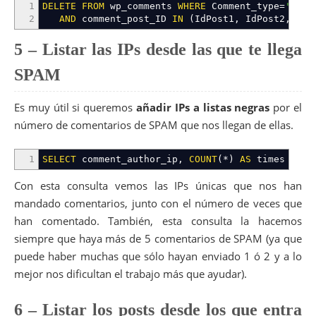
1
DELETE
FROM
wp_comments
WHERE
Comment_type
=
'ping
2
AND
comment_post_ID
IN
(
IdPost1
,
IdPost2
,
...
5 – Listar las IPs desde las que te llega
SPAM
Es muy útil si queremos
añadir IPs a listas negras
por el
número de comentarios de SPAM que nos llegan de ellas.
1
SELECT
comment_author_ip
,
COUNT
(
*
)
AS
times
FROM
Con esta consulta vemos las IPs únicas que nos han
mandado comentarios, junto con el número de veces que
han comentado. También, esta consulta la hacemos
siempre que haya más de 5 comentarios de SPAM (ya que
puede haber muchas que sólo hayan enviado 1 ó 2 y a lo
mejor nos dificultan el trabajo más que ayudar).
6 – Listar los posts desde los que entra