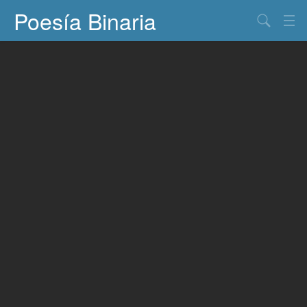
Poesía Binaria
Buscar
Información
Documentos
Entretenimiento
Contacto