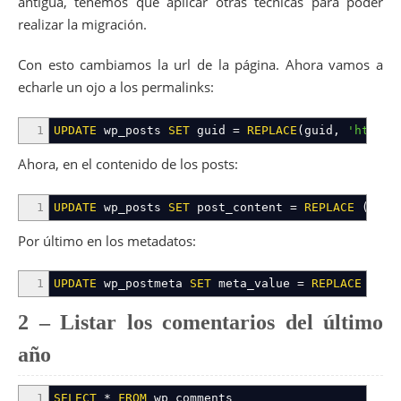
antigua, tenemos que aplicar otras técnicas para poder
realizar la migración.
Con esto cambiamos la url de la página. Ahora vamos a
echarle un ojo a los permalinks:
1
UPDATE
wp_posts
SET
guid
=
REPLACE
(
guid
,
'http:/
Ahora, en el contenido de los posts:
1
UPDATE
wp_posts
SET
post_content
=
REPLACE
(
post
Por último en los metadatos:
1
UPDATE
wp_postmeta
SET
meta_value
=
REPLACE
(
met
2 – Listar los comentarios del último
año
1
SELECT
*
FROM
wp_comments