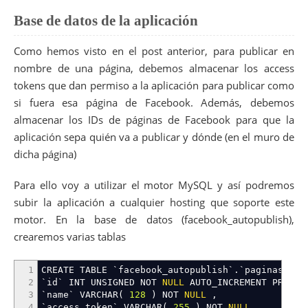
Base de datos de la aplicación
Como hemos visto en el post anterior, para publicar en
nombre de una página, debemos almacenar los access
tokens que dan permiso a la aplicación para publicar como
si fuera esa página de Facebook. Además, debemos
almacenar los IDs de páginas de Facebook para que la
aplicación sepa quién va a publicar y dónde (en el muro de
dicha página)
Para ello voy a utilizar el motor MySQL y así podremos
subir la aplicación a cualquier hosting que soporte este
motor. En la base de datos (facebook_autopublish),
crearemos varias tablas
1
CREATE TABLE `facebook_autopublish`
.
`paginas`
(
2
`id` INT UNSIGNED NOT
NULL
AUTO_INCREMENT PRIMA
3
`name` VARCHAR
(
128
)
NOT
NULL
,
4
`access_token` VARCHAR
(
255
)
NOT
NULL
,