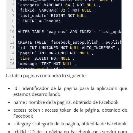
5
`category` VARCHAR
(
64
)
NOT
NULL
,
6
`fcbkId` VARCHAR
(
32
)
NOT
NULL
,
7
`last_update` BIGINT NOT
NULL
8
)
ENGINE
=
InnoDB
;
9
10
ALTER TABLE `paginas` ADD INDEX
(
`last_update`
11
12
CREATE TABLE `facebook_autopublish`
.
`publish`
(
13
`id` INT UNSIGNED NOT
NULL
AUTO_INCREMENT
,
14
`pageID` INT UNSIGNED NOT
NULL
,
15
`
time
` BIGINT NOT
NULL
,
16
`message` TEXT NOT
NULL
,
17
PRIMARY
KEY
(
`id`
)
,
18
INDEX
(
`id`
)
La tabla paginas contendrá lo siguiente:
19
)
ENGINE
=
InnoDB
;
20
id : identificador de la página para la aplicación que
21
ALTER TABLE publish ADD FOREIGN
KEY
(
pageID
)
RE
estamos desarrollando
name : nombre de la página, obtenido de Facebook
access_token : access_token de la página, obtenido de
Facebook
category : categoría de la página, obtenida de Facebook
fcbkId : ID de la página en Facebook, nos servirá para