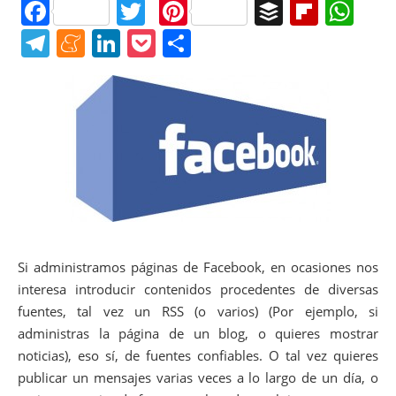
F
T
Pi
B
Fl
W
a
w
nt
uf
ip
h
T
M
Li
P
C
c
itt
er
f
b
at
el
e
n
o
o
e
er
e
er
o
s
e
n
k
ck
m
b
st
ar
A
gr
e
e
et
p
o
d
p
a
a
dI
ar
o
p
m
m
n
tir
k
e
Si administramos páginas de Facebook, en ocasiones nos
interesa introducir contenidos procedentes de diversas
fuentes, tal vez un RSS (o varios) (Por ejemplo, si
administras la página de un blog, o quieres mostrar
noticias), eso sí, de fuentes confiables. O tal vez quieres
publicar un mensajes varias veces a lo largo de un día, o