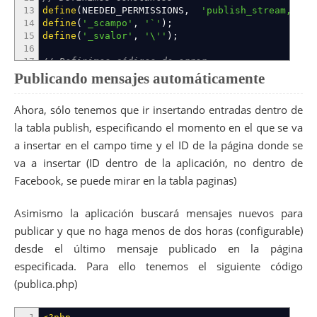
13
define
(
NEEDED_PERMISSIONS
,
'publish_stream,offl
14
define
(
'_scampo'
,
'`'
)
;
15
define
(
'_svalor'
,
'\''
)
;
16
17
// Definimos códigos de error
18
define
(
NOT_INSTALLED
,
1
)
;
Publicando mensajes automáticamente
19
define
(
NO_PERMISSIONS
,
2
)
;
20
define
(
NO_MYSQL_CONN
,
3
)
;
Ahora, sólo tenemos que ir insertando entradas dentro de
21
define
(
NO_PAGE_DATA
,
4
)
;
22
define
(
MALFORMED_ARRAY
,
90
)
;
la tabla publish, especificando el momento en el que se va
23
a insertar en el campo time y el ID de la página donde se
24
// Funciones para el manejo de la bdd
va a insertar (ID dentro de la aplicación, no dentro de
25
function
escapa
(
$dato
,
$char
,
$numeric
=
true
)
26
{
Facebook, se puede mirar en la tabla paginas)
27
if
(
(
$numeric
)
&&
(
is_numeric
(
$dato
)
)
)
28
return
(
$dato
+
0
)
;
/* Si es 0, no devol
Asimismo la aplicación buscará mensajes nuevos para
29
else
30
return
$char
.
mysql_real_escape_string
(
$dato
)
publicar y que no haga menos de dos horas (configurable)
31
}
desde el último mensaje publicado en la página
32
especificada. Para ello tenemos el siguiente código
33
function
valor
(
$valor
,
$numeric
=
true
)
34
{
(publica.php)
35
return
escapa
(
$valor
,
_svalor
,
$numeric
)
;
36
}
37