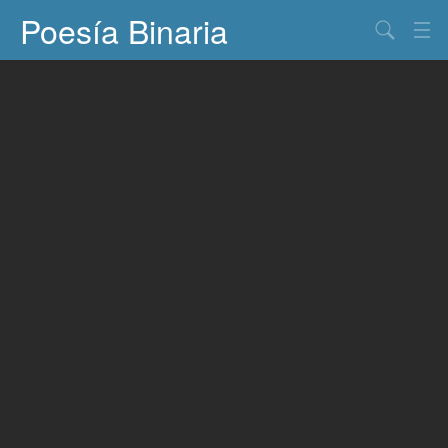
Poesía Binaria
Buscar
Información
Documentos
Entretenimiento
Contacto