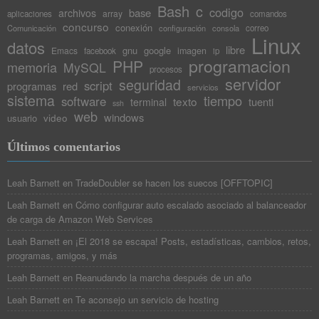
Bash
c
codigo
base
archivos
array
aplicaciones
comandos
concurso
conexión
Comunicación
configuración
consola
correo
Linux
datos
libre
gnu
google
Emacs
imagen
facebook
ip
programacion
PHP
memoria
MySQL
procesos
servidor
seguridad
script
programas
red
servicios
sistema
tiempo
software
texto
tuenti
terminal
ssh
web
windows
video
usuario
Últimos comentarios
Leah Barnett
en
TradeDoubler se hacen los suecos [OFFTOPIC]
Leah Barnett
en
Cómo configurar auto escalado asociado al balanceador
de carga de Amazon Web Services
Leah Barnett
en
¡El 2018 se escapa! Posts, estadísticas, cambios, retos,
programas, amigos, y más
Leah Barnett
en
Reanudando la marcha después de un año
Leah Barnett
en
Te aconsejo un servicio de hosting