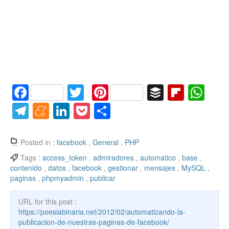
F
T
Pi
B
Fl
W
a
w
nt
uf
ip
h
T
M
Li
P
C
c
itt
er
f
b
at
el
e
n
o
o
e
er
e
er
o
s
e
n
k
ck
m
Posted in :
facebook
,
General
,
PHP
b
st
ar
A
gr
e
e
et
p
Tags :
access_token
,
admiradores
,
automatico
,
base
,
contenido
,
datos
,
facebook
,
gestionar
,
mensajes
,
MySQL
,
o
d
p
a
a
dI
ar
paginas
,
phpmyadmin
,
publicar
o
p
m
m
n
tir
k
URL for this post :
e
https://poesiabinaria.net/2012/02/automatizando-la-
publicacion-de-nuestras-paginas-de-facebook/