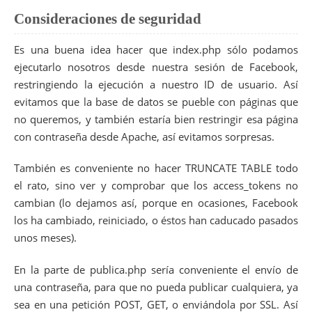
87
51
$public
=
$data
[
'message'
]
;
88
$facebook
=
new
FacebookExtended
(
array
(
Consideraciones de seguridad
52
89
'appId'
=>
$api_key
,
53
print_r
(
$facebook
->
api
(
'/'
.
$destino
.
'/fee
90
'secret'
=>
$api_sec
,
54
// 'uid' => $d
Es una buena idea hacer que index.php sólo podamos
91
'cookie'
=>
true
,
55
'message'
=>
$
92
)
)
;
ejecutarlo nosotros desde nuestra sesión de Facebook,
56
93
57
$sql
=
'UPDATE paginas SET last_update='
.
t
restringiendo la ejecución a nuestro ID de usuario. Así
94
58
mysql_query
(
$sql
)
;
evitamos que la base de datos se pueble con páginas que
95
$sesion
=
$facebook
->
getUser
(
)
;
59
96
if
(
!
$sesion
)
60
}
no queremos, y también estaría bien restringir esa página
97
throw
new
Exception
(
'Aplicación no instalada
61
}
catch
(
Exception
$e
)
con contraseña desde Apache, así evitamos sorpresas.
98
62
{
99
echo
"Estamos identificados en Facebook<br/>"
;
63
echo
"Ocurrió un error: "
.
$e
->
getMessage
(
)
;
100
echo
"Usuario: "
.
$sesion
.
"<br/>"
;
También es conveniente no hacer TRUNCATE TABLE todo
64
}
101
65
?>
el rato, sino ver y comprobar que los access_tokens no
102
$permissions
=
$facebook
->
askForPermissions
(
NE
cambian (lo dejamos así, porque en ocasiones, Facebook
103
104
if
(
!
$permissions
)
los ha cambiado, reiniciado, o éstos han caducado pasados
105
throw
new
Exception
(
'No tengo permisos sufic
unos meses).
106
107
$pagedata
=
$facebook
->
api
(
'/me/accounts'
)
;
108
En la parte de publica.php sería conveniente el envío de
109
if
(
(
!
$pagedata
)
||
(
!
isset
(
$pagedata
[
'data'
]
una contraseña, para que no pueda publicar cualquiera, ya
110
throw
new
Exception
(
'No he recibido informac
sea en una petición POST, GET, o enviándola por SSL. Así
111