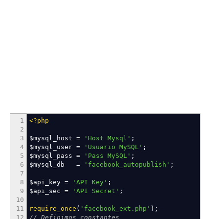
1
<?php
2
3
$mysql_host
=
'Host Mysql'
;
4
$mysql_user
=
'Usuario MySQL'
;
5
$mysql_pass
=
'Pass MySQL'
;
6
$mysql_db
=
'facebook_autopublish'
;
7
8
$api_key
=
'API Key'
;
9
$api_sec
=
'API Secret'
;
10
11
require_once
(
'facebook_ext.php'
)
;
12
// Definimos constantes