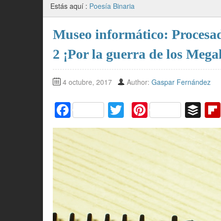
Estás aquí :
Poesía Binaria
Museo informático: Procesa
2 ¡Por la guerra de los Mega
4 octubre, 2017
Author:
Gaspar Fernández
F
T
Pi
B
a
w
nt
uf
c
itt
er
f
e
er
e
er
b
st
o
o
k