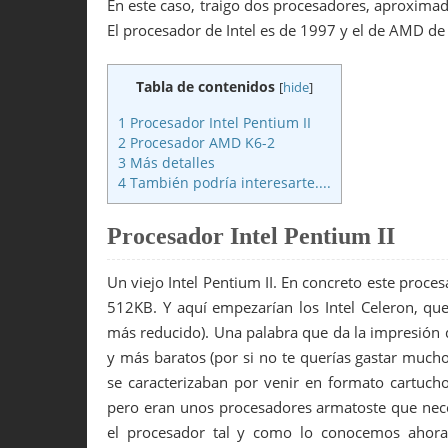
En este caso, traigo dos procesadores, aproxim
El procesador de Intel es de 1997 y el de AMD de
Tabla de contenidos
[
hide
]
1
Procesador Intel Pentium II
2
Procesador AMD K6-2
3
Más detalles
4
También podría interesarte....
Procesador Intel Pentium II
Un viejo Intel Pentium II. En concreto este proc
512KB. Y aquí empezarían los Intel Celeron, que
más reducido). Una palabra que da la impresión d
y más baratos (por si no te querías gastar mucho
se caracterizaban por venir en formato cartucho
pero eran unos procesadores armatoste que neces
el procesador tal y como lo conocemos ahora