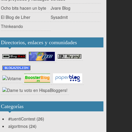
Ocho bits hacen un byte
Jvare Blog
El Blog de Liher
Sysadmit
Thinkeando
Directorios, enlaces y comunidades
Categorías
#tuentiContest
(26)
algoritmos
(24)