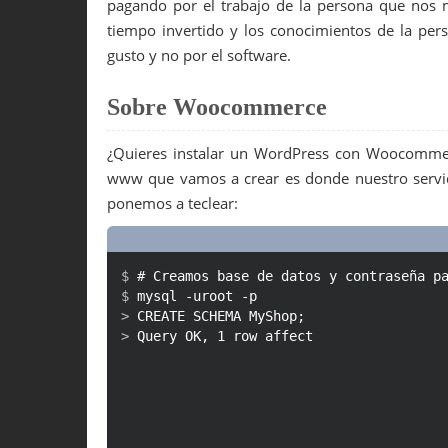
pagando por el trabajo de la persona que nos m
tiempo invertido y los conocimientos de la pers
gusto y no por el software.
Sobre Woocommerce
¿Quieres instalar un WordPress con Woocommer
www que vamos a crear es donde nuestro servid
ponemos a teclear:
#
C
r
e
a
m
o
s
b
a
s
e
d
e
d
a
t
o
s
y
c
o
n
t
r
a
s
e
ñ
a
p
m
y
s
q
l
-
u
r
o
o
t
-
p
C
R
E
A
T
E
S
C
H
E
M
A
M
y
S
h
o
p
;
Q
u
e
r
y
O
K
,
1
r
o
w
a
f
f
e
c
t
e
d
(
0
.
0
1
s
e