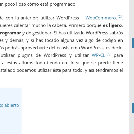
s un poco lioso cómo está programado.
[2]
a con la anterior: utilizar WordPress +
WooCommerce
.
quieres calentar mucho la cabeza. Primero porque
es ligero
,
programar
y de gestionar. Si has utilizado WordPress sabrás
ntes y demás; y si has tocado alguna vez algo de código en
ás podrás aprovecharte del ecosistema WordPress, es decir,
[3]
 utilizar plugins de WordPress y utilizar
WP-CLI
para
 a estas alturas toda tienda en línea que se precie tiene
talado podemos utilizar éste para todo, y así tendremos el
go abierto