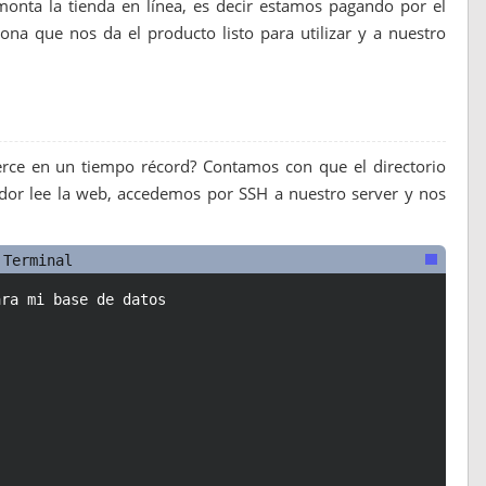
onta la tienda en línea, es decir estamos pagando por el
ona que nos da el producto listo para utilizar y a nuestro
ce en un tiempo récord? Contamos con que el directorio
or lee la web, accedemos por SSH a nuestro server y nos
a
r
a
m
i
b
a
s
e
d
e
d
a
t
o
s