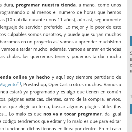
ás dura,
programar nuestra tienda
, a mano, como unos
 programando o al menos el número de horas que hemos
ras (10h al día durante unos 11 años), aún así, seguramente
nguaje de servidor preferido. Lo mejor y lo peor de este
cos culpables somos nosotros, y puede que surjan muchos
embarcamos en un proyecto así vamos a aprender muchísimo
n vamos a tardar mucho, además, vamos a entrar en tiendas
S
sas chulas, las querremos tener y podemos tardar mucho
s
c
u
tienda online ya hecho
y aquí soy siempre partidario de
[1]
Magento
, Prestashop, OpenCart u otros muchos. Vamos a
tienda estará ya programado y es algo que tienen en común
T
os, páginas estáticas, clientes, carro de la compra, envíos,
os que elegir un tema, buscar algunos plugins útiles (los
ctos… Lo malo es que
nos va a tocar programar
, da igual
código tendremos que editar y lo malo es que para editar
 funcionan dichas tiendas en línea por dentro. En mi caso