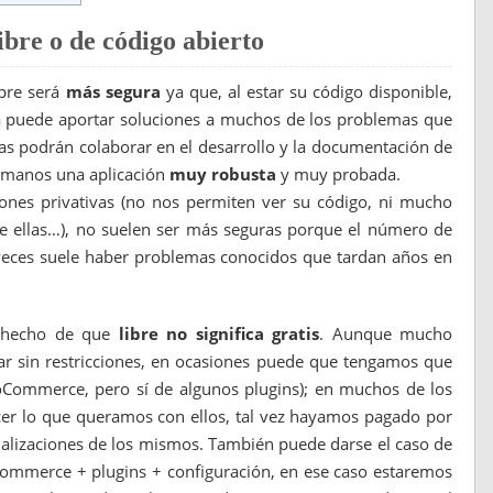
ibre o de código abierto
mpre será
más segura
ya que, al estar su código disponible,
ra puede aportar soluciones a muchos de los problemas que
s podrán colaborar en el desarrollo y la documentación de
s manos una aplicación
muy robusta
y muy probada.
iones privativas (no nos permiten ver su código, ni mucho
de ellas…), no suelen ser más seguras porque el número de
eces suele haber problemas conocidos que tardan años en
l hecho de que
libre no significa gratis
. Aunque mucho
zar sin restricciones, en ocasiones puede que tengamos que
oCommerce, pero sí de algunos plugins); en muchos de los
cer lo que queramos con ellos, tal vez hayamos pagado por
ualizaciones de los mismos. También puede darse el caso de
mmerce + plugins + configuración, en ese caso estaremos