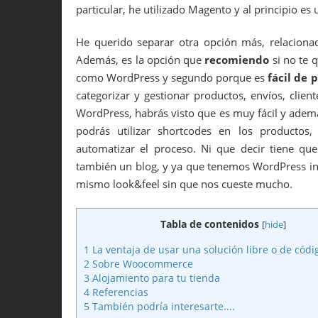
particular, he utilizado Magento y al principio e
He querido separar otra opción más, relacionad
Además, es la opción que
recomiendo
si no te 
como WordPress y segundo porque es
fácil de 
categorizar y gestionar productos, envíos, clie
WordPress, habrás visto que es muy fácil y adem
podrás utilizar shortcodes en los productos,
automatizar el proceso. Ni que decir tiene que
también un blog, y ya que tenemos WordPress ins
mismo look&feel sin que nos cueste mucho.
Tabla de contenidos
[
hide
]
1
La ventaja de usar una solución libre o de códi
2
Sobre Woocommerce
3
Alojamiento para tu tienda
4
Referencias
5
También podría interesarte....