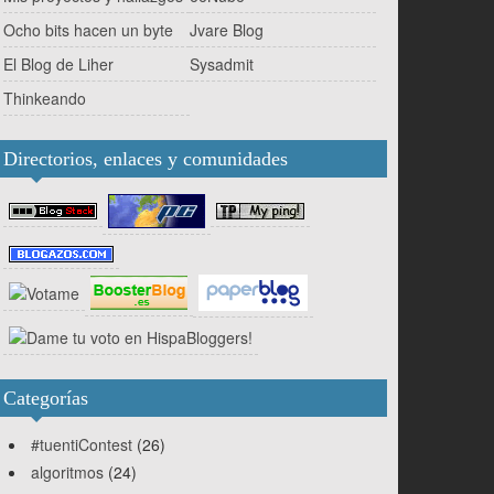
Ocho bits hacen un byte
Jvare Blog
El Blog de Liher
Sysadmit
Thinkeando
Directorios, enlaces y comunidades
Categorías
#tuentiContest
(26)
algoritmos
(24)