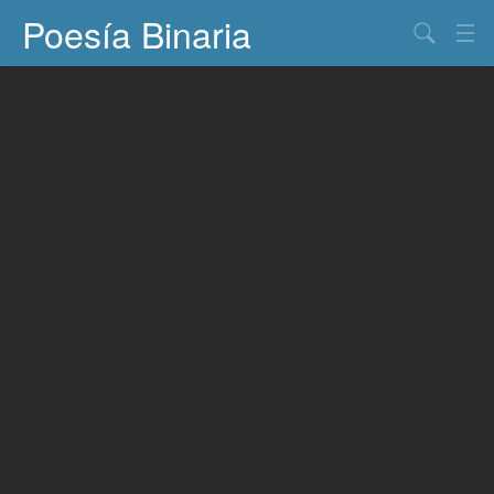
Poesía Binaria
Buscar
Información
Documentos
Entretenimiento
Contacto