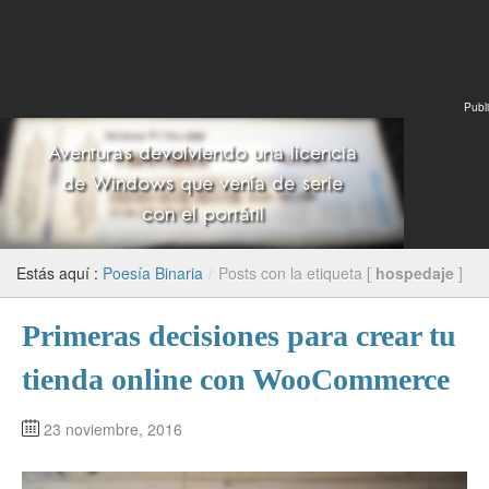
Publi
Estás aquí :
Poesía Binaria
/
Posts con la etiqueta [
hospedaje
]
Primeras decisiones para crear tu
tienda online con WooCommerce
23 noviembre, 2016