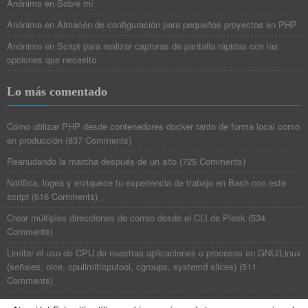
Anónimo
en
Sobre mí
Anónimo
en
Almacén de configuración para pequeños proyectos en PHP
Anónimo
en
Script para realizar capturas de pantalla rápidas con las
opciones que necesito
Lo más comentado
Cómo utilizar PHP desde contenedores docker tanto de forma local como
en producción
(
837 Comments
)
Reanudando la marcha después de un año
(
725 Comments
)
Notifica, logea y enriquece tu experiencia de trabajo en Bash con este
script
(
616 Comments
)
Crear múltiples direcciones de correo desde el CLI de Plesk
(
534
Comments
)
Limitar el uso de CPU de nuestras aplicaciones o procesos en GNU/Linux
(señales, nice, cpulimit/cputool, cgroups, systemd slices)
(
511
Comments
)