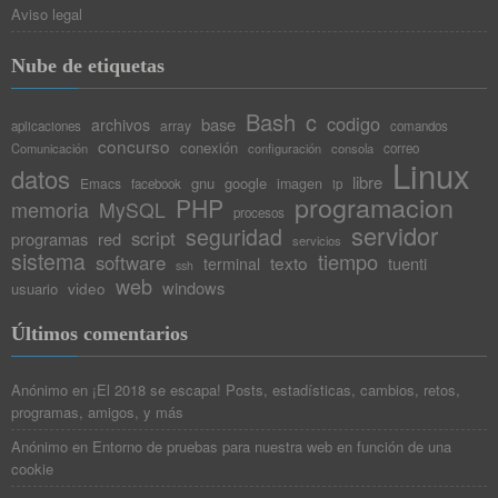
Aviso legal
Nube de etiquetas
Bash
c
codigo
base
archivos
array
aplicaciones
comandos
concurso
conexión
Comunicación
configuración
consola
correo
Linux
datos
libre
gnu
google
Emacs
imagen
facebook
ip
programacion
PHP
memoria
MySQL
procesos
servidor
seguridad
script
programas
red
servicios
sistema
tiempo
software
texto
tuenti
terminal
ssh
web
windows
video
usuario
Últimos comentarios
Anónimo
en
¡El 2018 se escapa! Posts, estadísticas, cambios, retos,
programas, amigos, y más
Anónimo
en
Entorno de pruebas para nuestra web en función de una
cookie