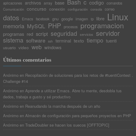
Bash
c
codigo
base
archivos
array
aplicaciones
comandos
concurso
conexión
Comunicación
configuración
consola
correo
Linux
datos
libre
gnu
google
Emacs
imagen
facebook
ip
programacion
PHP
memoria
MySQL
procesos
servidor
seguridad
script
programas
red
servicios
sistema
tiempo
software
texto
tuenti
terminal
ssh
web
windows
video
usuario
Últimos comentarios
Anónimo
en
Recopilación de soluciones para los retos de #tuentiContest .
Challenge #14
Anónimo
en
Aprende a utilizar Emacs. Abre tu mente, desdobla tus
dedos, trabaja a gusto y sé productivo
Anónimo
en
Reanudando la marcha después de un año
Anónimo
en
Almacén de configuración para pequeños proyectos en PHP
Anónimo
en
TradeDoubler se hacen los suecos [OFFTOPIC]