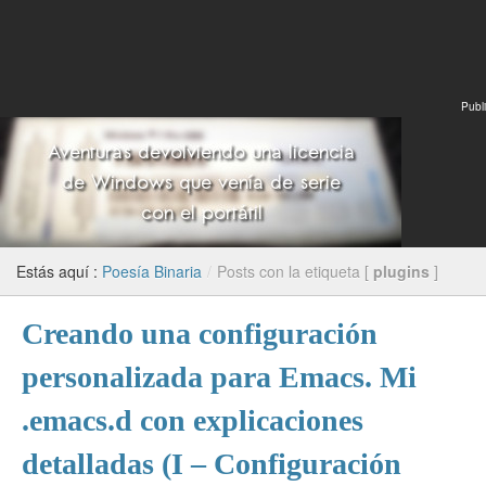
Publi
Estás aquí :
Poesía Binaria
/
Posts con la etiqueta [
plugins
]
Creando una configuración
personalizada para Emacs. Mi
.emacs.d con explicaciones
detalladas (I – Configuración