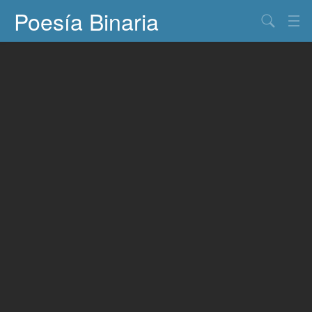
Poesía Binaria
Buscar
Información
Documentos
Entretenimiento
Contacto