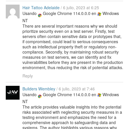
Hair Tattoo Adelaide
/
6 julio, 2023 at 6:25
Usando
Google Chrome 114.0.0.0 en
Windows
NT
There are several important reasons why we should
prioritize security even on a test server. Firstly, test
servers often contain sensitive data or prototypes that,
if compromised, could lead to serious consequences
such as intellectual property theft or regulatory non-
compliance. Secondly, by maintaining robust security
measures on test servers, we can identify and fix
vulnerabilities before they are present in the production
environment, thus reducing the risk of potential attacks.
Reply
Builders Wembley
/
6 julio, 2023 at 7:46
Usando
Google Chrome 114.0.0.0 en
Windows
NT
The article provides valuable insights into the potential
risks associated with neglecting security measures in a
testing environment and emphasizes the need for a
comprehensive approach to safeguarding data and
systems. The author highlights various reasons why