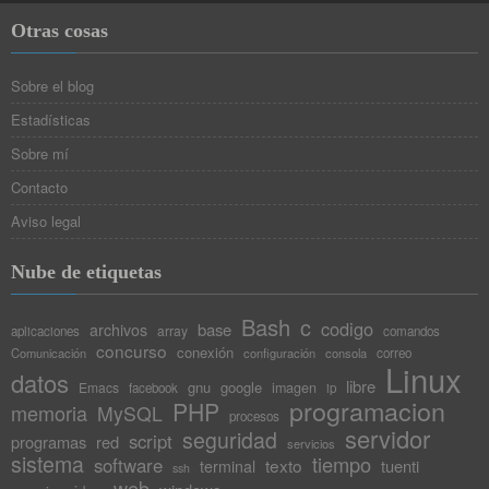
Otras cosas
Sobre el blog
Estadísticas
Sobre mí
Contacto
Aviso legal
Nube de etiquetas
Bash
c
codigo
base
archivos
array
aplicaciones
comandos
concurso
conexión
Comunicación
configuración
consola
correo
Linux
datos
libre
gnu
google
Emacs
imagen
facebook
ip
programacion
PHP
memoria
MySQL
procesos
servidor
seguridad
script
programas
red
servicios
sistema
tiempo
software
texto
tuenti
terminal
ssh
web