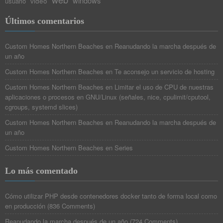
windows
video
usuario
Últimos comentarios
Custom Homes Northern Beaches
en
Reanudando la marcha después de
un año
Custom Homes Northern Beaches
en
Te aconsejo un servicio de hosting
Custom Homes Northern Beaches
en
Limitar el uso de CPU de nuestras
aplicaciones o procesos en GNU/Linux (señales, nice, cpulimit/cputool,
cgroups, systemd slices)
Custom Homes Northern Beaches
en
Reanudando la marcha después de
un año
Custom Homes Northern Beaches
en
Series
Lo más comentado
Cómo utilizar PHP desde contenedores docker tanto de forma local como
en producción
(
836 Comments
)
Reanudando la marcha después de un año
(
724 Comments
)