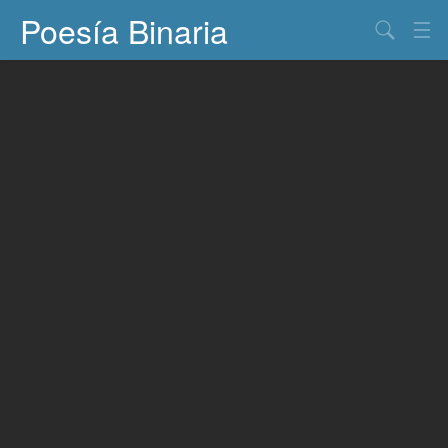
Poesía Binaria
Buscar
Información
Documentos
Entretenimiento
Contacto