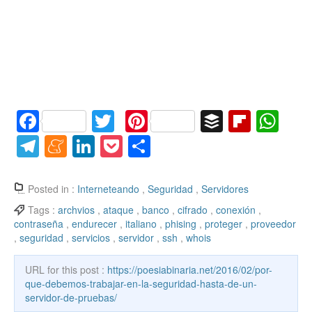
F
T
Pi
B
Fl
W
a
w
nt
uf
ip
h
T
M
Li
P
C
c
itt
er
f
b
at
el
e
n
o
o
e
er
e
er
o
s
e
n
k
ck
m
Posted in :
Interneteando
,
Seguridad
,
Servidores
b
st
ar
A
gr
e
e
et
p
Tags :
archvios
,
ataque
,
banco
,
cifrado
,
conexión
,
contraseña
,
endurecer
,
italiano
,
phising
,
proteger
,
proveedor
o
d
p
a
a
dI
ar
,
seguridad
,
servicios
,
servidor
,
ssh
,
whois
o
p
m
m
n
tir
k
URL for this post :
https://poesiabinaria.net/2016/02/por-
e
que-debemos-trabajar-en-la-seguridad-hasta-de-un-
servidor-de-pruebas/