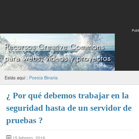
Publi
Estás aquí :
Poesía Binaria
¿ Por qué debemos trabajar en la
seguridad hasta de un servidor de
pruebas ?
15 febrero, 2016