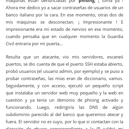
máquinas están denunciadas por
phising
, ¡ toma ya !
Ahora me dedico yo a sacar contraseñas de usuarios de un
banco italiano por la cara. En ese momento, otras dos de
mis máquinas se desconectan. ¡ Impresionante ! E
impresionante era mi estado de nervios en ese momento,
cuando pensaba que en cualquier momento la Guardia
Civil entraría por mi puerta…
Resulta que un atacante, vio mis servidores, escaneó
puertos, se dio cuenta de que el puerto SSH estaba abierto,
probó usuarios (el usuario admin, por ejemplo) y se puso a
probar contraseñas, las mías eran de diccionario, vamos.
Seguidamente, y con acceso, ejecutó un pequeño script
que instalaba un servidor web muy pequeño y la web en
cuestión y ya tenía un demonio de phising activado y
funcionando. Luego, redirigiría las DNS de algún
subdominio parecido al del banco que queremos
atacar
y
fuera. El servidor no es suyo, por lo que si contactan con la
dirección de abusos
correspondiente a la IP saldrá mi