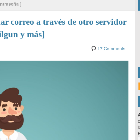
ntraseña
]
ar correo a través de otro servidor
lgun y más]
17 Comments
A
c
l
E