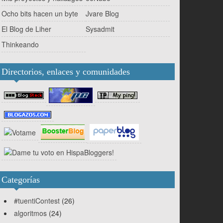
Ocho bits hacen un byte
Jvare Blog
El Blog de Liher
Sysadmit
Thinkeando
Directorios, enlaces y comunidades
Categorías
#tuentiContest
(26)
algoritmos
(24)