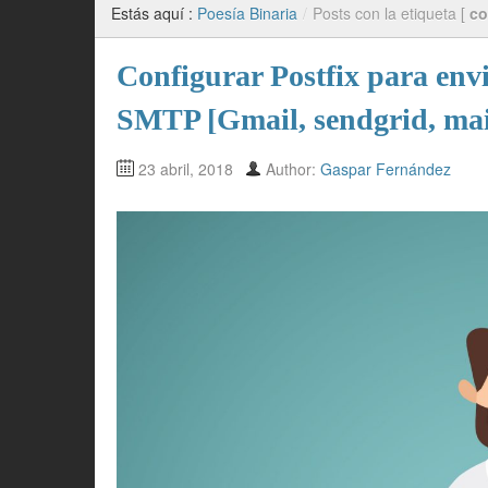
Estás aquí :
Poesía Binaria
/
Posts con la etiqueta [
co
Configurar Postfix para envi
SMTP [Gmail, sendgrid, mai
23 abril, 2018
Author:
Gaspar Fernández