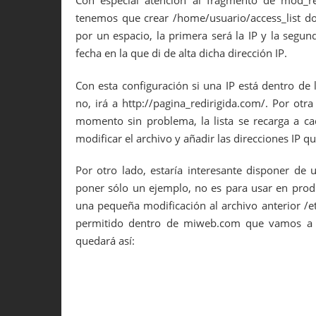
Con especial atención al fragmento de mod_r
19
Options Indexes FollowSymLi
tenemos que crear /home/usuario/access_list 
20
AllowOverride All
por un espacio, la primera será la IP y la segu
21
Order allow,deny
22
allow from all
fecha en la que di de alta dicha dirección IP.
23
</Directory
>
24
</VirtualHost
>
Con esta configuración si una IP está dentro de 
no, irá a http://pagina_redirigida.com/. Por otr
momento sin problema, la lista se recarga a 
modificar el archivo y añadir las direcciones IP
Por otro lado, estaría interesante disponer de 
poner sólo un ejemplo, no es para usar en prod
una pequeña modificación al archivo anterior /et
permitido dentro de miweb.com que vamos a l
quedará así: