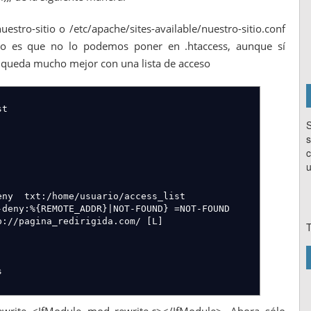
uestro-sitio o /etc/apache/sites-available/nuestro-sitio.conf
lo es que no lo podemos poner en .htaccess, aunque sí
, queda mucho mejor con una lista de acceso
st
S
s
c
u
home/usuario/access_list
MOTE_ADDR}|NOT-FOUND} =NOT-FOUND
na_redirigida.com/ [L]
T
s