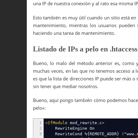
una IP de nuestra conexión y al rato esa misma I
25
if
(
$_SERVER
[
'REQUEST_METHOD'
]
==
'PO
26
{
27
$pass
=
pv
(
'clave'
)
;
Esto también es muy útil cuando un sitio está en
28
if
(
$pass
!=
'PASSWORD'
)
// Aquí pon 
mantenimiento, mientras los usuarios pueden s
29
die
(
"Clave incorrecta"
)
;
30
haciendo una tarea de mantenimiento.
31
if
(
file_put_contents
(
'/home/usuari
32
die
(
"Lista de acceso actualizada
33
else
Listado de IPs a pelo en .htaccess
34
die
(
"Hubo un problema, habla con
35
}
else
{
Bueno, lo malo del método anterior es, como y
36
echo
"Tu IP es: "
.
getIp
(
)
;
37
?>
muchas veces, en las que no tenemos acceso a lo
38
<form action="
<?php
echo
$_SERVER
[
'
es que la lista de direcciones IP puede ser más 
39
<label for="clave">Introduce la
sin tener que mediar nosotros.
40
<input type="text" name="clave"
41
<input type="submit" value="Env
42
</form>
Bueno, aquí pongo también cómo podemos hacerl
43
<?php
pelo»:
44
}
45
?>
1
<IfModule
mod_rewrite.c
>
2
RewriteEngine On
3
RewriteCond %{REMOTE_ADDR} !^www.x