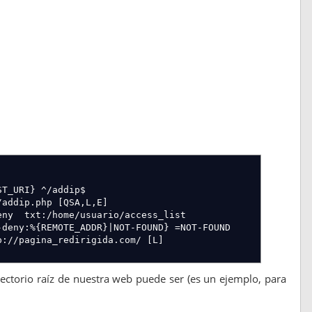
ST_URI
}
^/addip$
dip.php
[
QSA,L,E
]
home/usuario/access_list
-deny:%
{
REMOTE_ADDR
}
|NOT-FOUND
}
=NOT-FOUND
ina_redirigida.com/
[
L
]
ectorio raíz de nuestra web puede ser (es un ejemplo, para