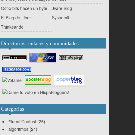
Ocho bits hacen un byte
Jvare Blog
El Blog de Liher
Sysadmit
Thinkeando
Directorios, enlaces y comunidades
Categorías
#tuentiContest
(26)
algoritmos
(24)