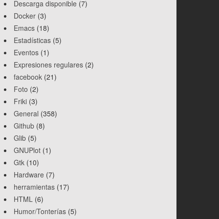
Descarga disponible
(7)
Docker
(3)
Emacs
(18)
Estadísticas
(5)
Eventos
(1)
R'
]
)
)
{
Expresiones regulares
(2)
facebook
(21)
Foto
(2)
Friki
(3)
General
(358)
Github
(8)
Glib
(5)
GNUPlot
(1)
Gtk
(10)
Hardware
(7)
herramientas
(17)
HTML
(6)
Humor/Tonterías
(5)