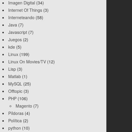
Imagen Digital
(34)
Internet Of Things
(3)
Interneteando
(58)
Java
(7)
Javascript
(7)
'
)
.
"
\n
"
,
FILE_APPEND
)
)
Juegos
(2)
kde
(5)
Linux
(199)
Linux On Movies/TV
(12)
Lisp
(3)
Matlab
(1)
MySQL
(25)
Offtopic
(3)
PHP
(106)
Magento
(7)
Píldoras
(4)
Política
(2)
python
(10)