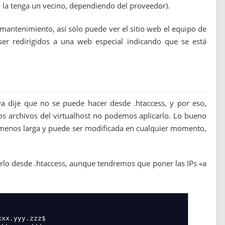
P la tenga un vecino, dependiendo del proveedor).
ST'
)
 mantenimiento, así sólo puede ver el sitio web el equipo de
tu password
er redirigidos a una web especial indicando que se está
o/access_list'
,
getIp
(
)
.
' '
.
time
(
)
.
'_'
.
date
(
'd/m/Y_H:i:s
"
)
;
 el departamento técnico"
)
;
a dije que no se puede hacer desde .htaccess, y por eso,
s archivos del virtualhost no podemos aplicarlo. Lo bueno
PHP_SELF'
]
;
?>
" method="post">
o menos larga y puede ser modificada en cualquier momento,
 clave</label>
 id="rqp" />
iar" />
o desde .htaccess, aunque tendremos que poner las IPs «a
xx.yyy.zzz$