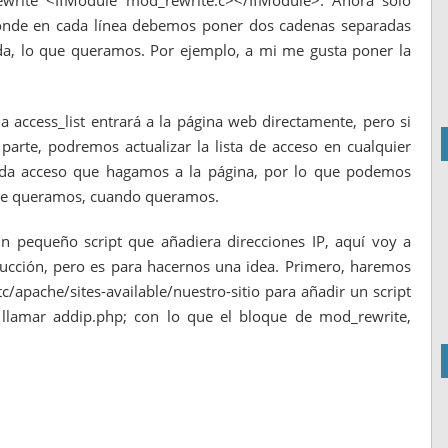
ewrite <IfModule mod_rewrite.c></IfModule>. Ahora sólo
nks MultiViews
donde en cada línea debemos poner dos cadenas separadas
nda, lo que queramos. Por ejemplo, a mi me gusta poner la
la access_list entrará a la página web directamente, pero si
a parte, podremos actualizar la lista de acceso en cualquier
cada acceso que hagamos a la página, por lo que podemos
 que queramos, cuando queramos.
un pequeño script que añadiera direcciones IP, aquí voy a
ucción, pero es para hacernos una idea. Primero, haremos
c/apache/sites-available/nuestro-sitio para añadir un script
lamar addip.php; con lo que el bloque de mod_rewrite,