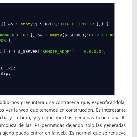
'
]
)
&&
!
empty
(
$_SERVER
[
'HTTP_CLIENT_IP'
]
)
)
{
ORWARDED_FOR'
]
)
&&
!
empty
(
$_SERVER
[
'HTTP_X_FORWARDED_FO
FOR'
]
;
R'
]
)
)
?
$_SERVER
[
'REMOTE_ADDR'
]
:
'0.0.0.0'
;
TE_IP
)
;
$ip
;
dip nos preguntará una contraseña que, especificándola,
v
]
:
$default
;
mos ver la web que tenemos en construcción. Es interesante
fecha y la hora, y ya que muchas personas tienen una IP
mpieza de las IPs permitidas dejando sólo las generadas
n ajeno pueda entrar en la web. (Es normal que se renueve