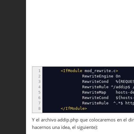
1
<IfModule
mod_rewrite.c
>
2
RewriteEngine On
3
RewriteCond %
{
REQUE
4
RewriteRule ^/addip$ /ad
5
RewriteMap hosts-deny txt:/
6
RewriteCond $
{
hosts
7
RewriteRule ^.*$ http://pag
8
</IfModule
>
Y el archivo addip.php que colocaremos en el dir
hacernos una idea, el siguiente):