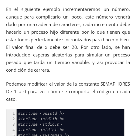
En el siguiente ejemplo incrementaremos un número,
aunque para complicarlo un poco, este número vendrá
dado por una cadena de caracteres, cada incremento debe
hacerlo un proceso hijo diferente por lo que tienen que
estar todos perfectamente sincronizados para hacerlo bien.
El valor final de x debe ser 20. Por otro lado, se han
introducido esperas aleatorias para simular un proceso
pesado que tarda un tiempo variable, y así provocar la
condición de carrera.
Podemos modificar el valor de la constante SEMAPHORES
De 1 a 0 para ver cómo se comporta el código en cada
caso.
1
#include <unistd.h>
2
#include <stdlib.h>
3
#include <stdio.h>
4
#include <stdint.h>
5
#include <sys/mman.h>