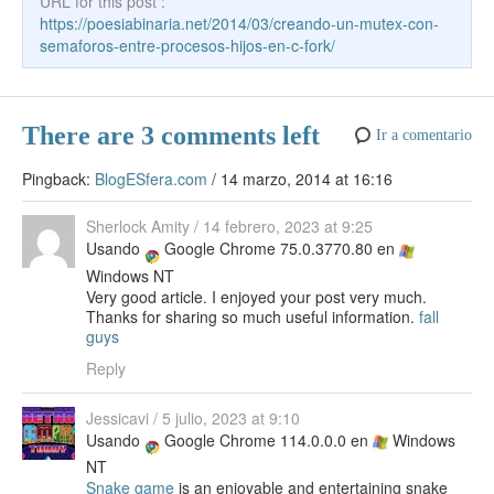
k
URL for this post :
e
https://poesiabinaria.net/2014/03/creando-un-mutex-con-
semaforos-entre-procesos-hijos-en-c-fork/
There are 3 comments left
Ir a comentario
Pingback:
BlogESfera.com
/
14 marzo, 2014 at 16:16
Sherlock Amity
/
14 febrero, 2023 at 9:25
Usando
Google Chrome 75.0.3770.80 en
Windows NT
Very good article. I enjoyed your post very much.
Thanks for sharing so much useful information.
fall
guys
Reply
Jessicavi
/
5 julio, 2023 at 9:10
Usando
Google Chrome 114.0.0.0 en
Windows
NT
Snake game
is an enjoyable and entertaining snake