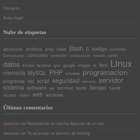
Contacto
Aviso legal
Nube de etiquetas
Bash
c
codigo
base
archivos
array
aplicaciones
comandos
concurso
conexión
Comunicación
configuración
consola
correo
Linux
datos
libre
gnu
google
Emacs
imagen
facebook
ip
programacion
PHP
memoria
MySQL
procesos
servidor
seguridad
script
programas
red
servicios
sistema
tiempo
software
texto
tuenti
terminal
ssh
web
windows
video
usuario
Últimos comentarios
Jessicavi
en
Reanudando la marcha después de un año
Jessicavi
en
Te aconsejo un servicio de hosting