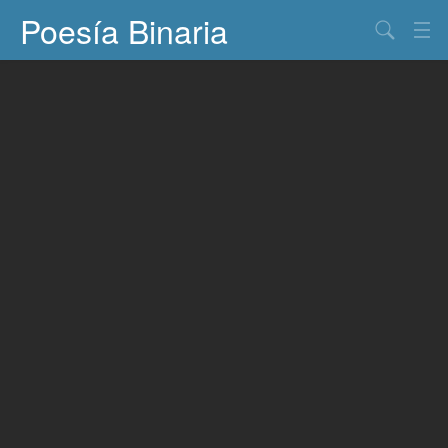
Poesía Binaria
Buscar
Información
Documentos
Entretenimiento
Contacto