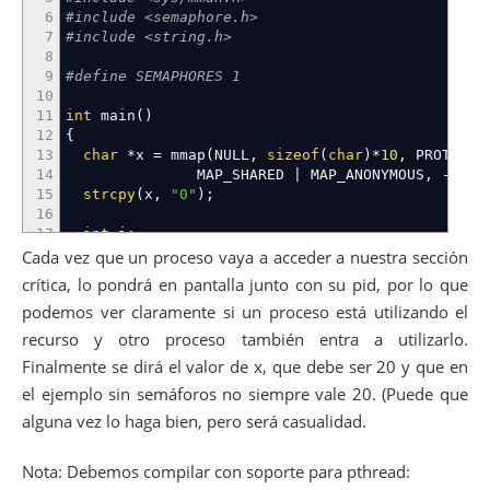
6
#include <semaphore.h>
7
#include <string.h>
8
9
#define SEMAPHORES 1
10
11
int
main
(
)
12
{
13
char
*
x
=
mmap
(
NULL
,
sizeof
(
char
)
*
10
,
PROT_RE
14
MAP_SHARED
|
MAP_ANONYMOUS
,
-
1
,
0
15
strcpy
(
x
,
"0"
)
;
16
17
int
i
;
18
int
child
;
Cada vez que un proceso vaya a acceder a nuestra sección
19
sem_t
*
semaforo
=
mmap
(
NULL
,
sizeof
(
sem_t
)
,
PR
crítica, lo pondrá en pantalla junto con su pid, por lo que
20
MAP_SHARED
|
MAP_ANONYMOUS
,
-
1
,
0
)
;
podemos ver claramente si un proceso está utilizando el
21
int
temp
;
22
sem_init
(
semaforo
,
1
,
1
)
;
recurso y otro proceso también entra a utilizarlo.
23
for
(
i
=
0
;
i
<
10
;
++
i
)
Finalmente se dirá el valor de x, que debe ser 20 y que en
24
{
el ejemplo sin semáforos no siempre vale 20. (Puede que
25
child
=
fork
(
)
;
26
if
(
child
==
0
)
alguna vez lo haga bien, pero será casualidad.
27
{
28
usleep
(
rand
(
)
%
20000
)
;
Nota: Debemos compilar con soporte para pthread:
29
30
if
(
SEMAPHORES
)