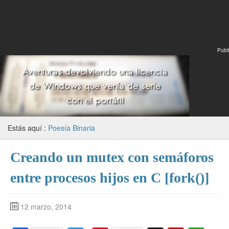
Publi
Estás aquí :
Poesía Binaria
Creando un mutex con semáforos
entre procesos hijos en C [fork()]
12 marzo, 2014