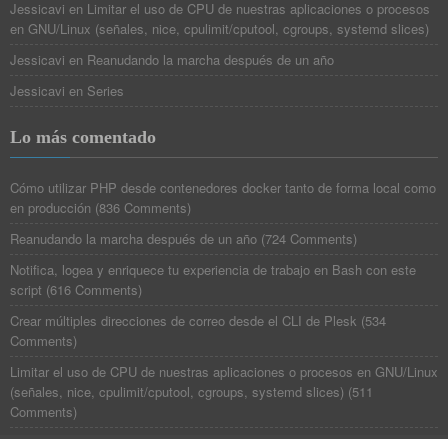
Jessicavi
en
Limitar el uso de CPU de nuestras aplicaciones o procesos
en GNU/Linux (señales, nice, cpulimit/cputool, cgroups, systemd slices)
Jessicavi
en
Reanudando la marcha después de un año
Jessicavi
en
Series
Lo más comentado
Cómo utilizar PHP desde contenedores docker tanto de forma local como
en producción
(
836 Comments
)
Reanudando la marcha después de un año
(
724 Comments
)
Notifica, logea y enriquece tu experiencia de trabajo en Bash con este
script
(
616 Comments
)
Crear múltiples direcciones de correo desde el CLI de Plesk
(
534
Comments
)
Limitar el uso de CPU de nuestras aplicaciones o procesos en GNU/Linux
(señales, nice, cpulimit/cputool, cgroups, systemd slices)
(
511
Comments
)