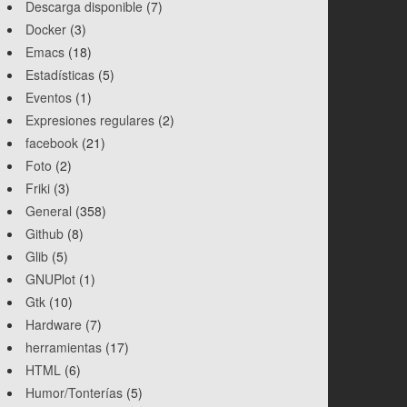
Descarga disponible
(7)
Docker
(3)
Emacs
(18)
Estadísticas
(5)
Eventos
(1)
Expresiones regulares
(2)
facebook
(21)
regenerar neuronas. ¡Ay! A partir de las 12 de la noche 
Foto
(2)
Friki
(3)
General
(358)
Github
(8)
Glib
(5)
GNUPlot
(1)
Gtk
(10)
Hardware
(7)
herramientas
(17)
HTML
(6)
Humor/Tonterías
(5)