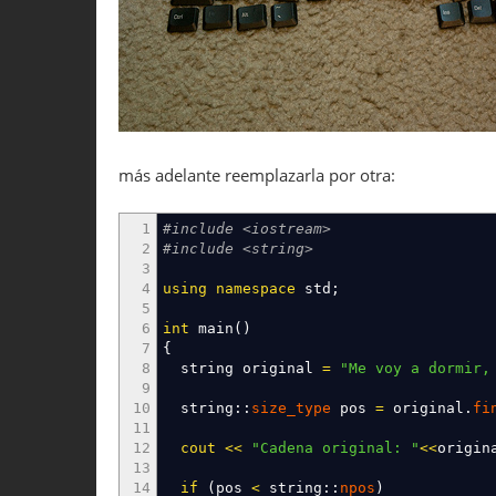
más adelante reemplazarla por otra:
1
#include <iostream>
2
#include <string>
3
4
using
namespace
std
;
5
6
int
main
(
)
7
{
8
string original
=
"Me voy a dormir,
9
10
string
::
size_type
pos
=
original.
fi
11
12
cout
<<
"Cadena original: "
<<
origin
13
14
if
(
pos
<
string
::
npos
)