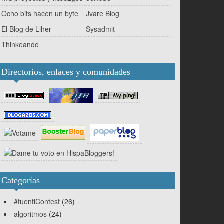
Ocho bits hacen un byte
Jvare Blog
El Blog de Liher
Sysadmit
Thinkeando
 hora de dormir."
;
Directorios, enlaces y comunidades
Categorías
#tuentiContest
(26)
algoritmos
(24)