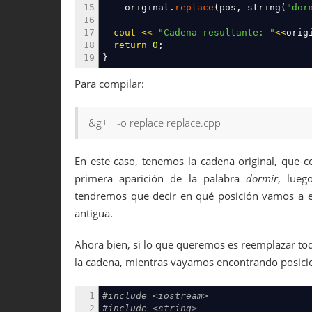
15
original.
replace
(
pos, string
(
"dor
16
17
cout
<<
"Cadena resultante: "
<<
orig
18
return
0
;
19
}
Para compilar:
&g++ -o replace replace.cpp
En este caso, tenemos la cadena original, que c
primera aparición de la palabra
dormir
, lueg
tendremos que decir en qué posición vamos a e
antigua.
Ahora bien, si lo que queremos es reemplazar to
la cadena, mientras vayamos encontrando posicion
1
#include <iostream>
2
#include <string>