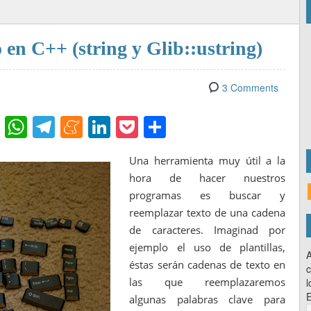
 en C++ (string y Glib::ustring)
3 Comments
Fl
W
T
M
Li
P
C
ip
h
el
e
n
o
o
Una herramienta muy útil a la
b
at
e
n
k
ck
m
hora de hacer nuestros
o
s
gr
e
e
et
p
programas es buscar y
ar
A
a
a
dI
ar
reemplazar texto de una cadena
d
p
m
m
n
de caracteres. Imaginad por
tir
ejemplo el uso de plantillas,
p
e
A
éstas serán cadenas de texto en
c
las que reemplazaremos
l
E
algunas palabras clave para