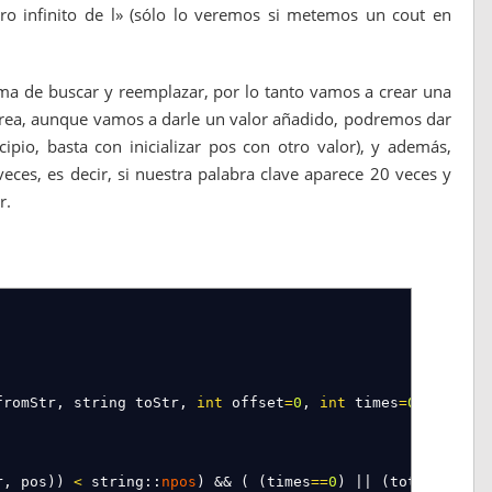
ero infinito de l» (sólo lo veremos si metemos un cout en
a de buscar y reemplazar, por lo tanto vamos a crear una
a tarea, aunque vamos a darle un valor añadido, podremos dar
ipio, basta con inicializar pos con otro valor), y además,
es, es decir, si nuestra palabra clave aparece 20 veces y
r.
fromStr, string toStr,
int
offset
=
0
,
int
times
=
0
)
r, pos
)
)
<
string
::
npos
)
&&
(
(
times
==
0
)
||
(
total
++
<
tim