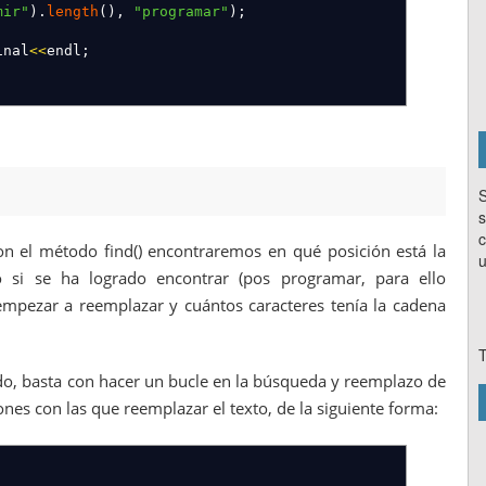
mir"
)
.
length
(
)
,
"programar"
)
;
inal
<<
endl
;
S
s
c
on el método find() encontraremos en qué posición está la
u
o si se ha logrado encontrar (pos programar, para ello
mpezar a reemplazar y cuántos caracteres tenía la cadena
T
do, basta con hacer un bucle en la búsqueda y reemplazo de
es con las que reemplazar el texto, de la siguiente forma: