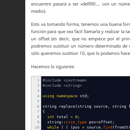
encuentre pasará a ser «delllllll…. con un núm
28
return
0
;
29
}
medio).
Esto va tomando forma, tenemos una buena form
función para que sea fácil llamarla y realizar l
un offset (es decir, que no empiece por el princ
podremos sustituir un número determinado de vec
sólo queremos sustituir 10, que lo podamos hace
Hacemos lo siguiente:
1
#include <iostream>
2
#include <string>
3
4
using
namespace
std
;
5
6
string replace
(
string source, string 
7
{
8
int
total
=
0
;
9
string
::
size_type
pos
=
offset
;
10
while
(
(
(
pos
=
source.
find
(
fromSt