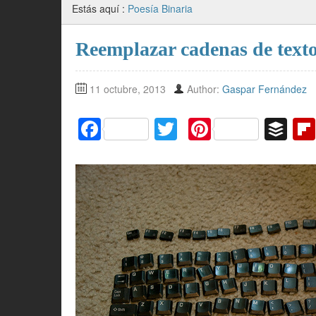
Estás aquí :
Poesía Binaria
Reemplazar cadenas de texto
11 octubre, 2013
Author:
Gaspar Fernández
F
T
Pi
B
a
w
nt
uf
c
itt
er
f
e
er
e
er
b
st
o
o
k