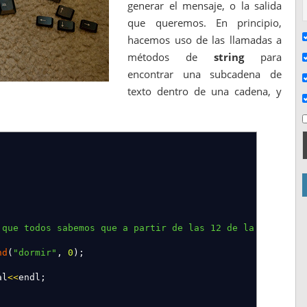
generar el mensaje, o la salida
que queremos. En principio,
hacemos uso de las llamadas a
métodos de
string
para
encontrar una subcadena de
texto dentro de una cadena, y
 que todos sabemos que a partir de las 12 de la noche es
nd
(
"dormir"
,
0
)
;
al
<<
endl
;