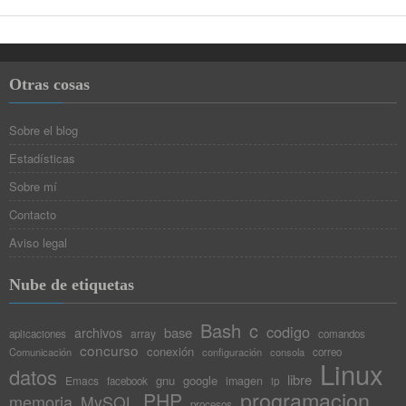
Otras cosas
Sobre el blog
Estadísticas
Sobre mí
Contacto
Aviso legal
Nube de etiquetas
Bash
c
codigo
base
archivos
array
aplicaciones
comandos
concurso
conexión
Comunicación
configuración
consola
correo
Linux
datos
libre
gnu
google
Emacs
imagen
facebook
ip
programacion
PHP
memoria
MySQL
procesos