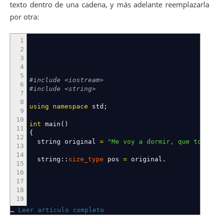
texto dentro de una cadena, y más adelante reemplazarla
por otra:
1
2
3
4
5
#include <iostream>
6
#include <string>
7
8
using
namespace
std
;
9
10
int
main
(
)
11
{
12
string original
=
"Me voy a dormir, que todos 
13
14
string
::
size_type
pos
=
original.
15
16
17
18
19
…
Leer artículo completo