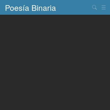
Poesía Binaria
Buscar
Información
Documentos
Entretenimiento
Contacto