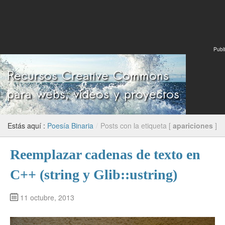
Publi
Estás aquí :
Poesía Binaria
/
Posts con la etiqueta [
apariciones
]
Reemplazar cadenas de texto en
C++ (string y Glib::ustring)
11 octubre, 2013