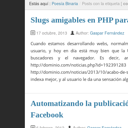
Estás aquí :
Poesía Binaria
/
Posts con la etiqueta [
co
Slugs amigables en PHP par
17 octubre, 2013
Author:
Gaspar Fernández
Cuando estamos desarrollando webs, normalm
usuario, y hoy en día está muy bien que la 
buscadores y el navegador. Es decir, 
http://dominio.com/noticias.php?id
http://dominio.com/noticias/2013/10/acabo-de
indexa mejor, y al usuario le da una sensación a
Automatizando la publicació
Facebook
6 febrero, 2012
Author:
Gaspar Fernández