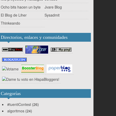
Ocho bits hacen un byte
Jvare Blog
El Blog de Liher
Sysadmit
Thinkeando
Directorios, enlaces y comunidades
Categorías
#tuentiContest
(26)
algoritmos
(24)