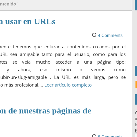
ntenido
]
a usar en URLs
4 Comments
ente tenemos que enlazar a contenidos creados por el
URL sea amigable tanto para el usuario, como para los
antes se veía mucho acceder a una página tipo:
=192391283 y ahora, eso mismo o vemos como
-subir-un-slug-amigable . La URL es más larga, pero se
lgo más profesional.…
Leer artículo completo
n de nuestras páginas de
A
c
l
E
5 Comments