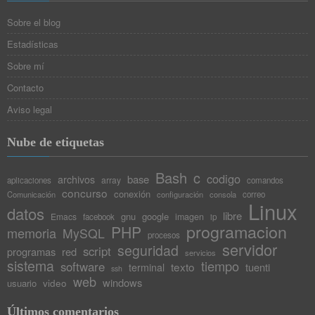
Sobre el blog
Estadísticas
Sobre mí
Contacto
Aviso legal
Nube de etiquetas
Bash
c
codigo
base
archivos
array
aplicaciones
comandos
concurso
conexión
Comunicación
configuración
consola
correo
Linux
datos
libre
gnu
google
Emacs
imagen
facebook
ip
programacion
PHP
memoria
MySQL
procesos
servidor
seguridad
script
programas
red
servicios
sistema
tiempo
software
texto
tuenti
terminal
ssh
web
windows
video
usuario
Últimos comentarios