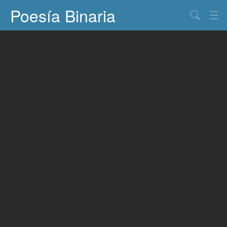
Poesía Binaria
Buscar
Información
Documentos
Entretenimiento
Contacto