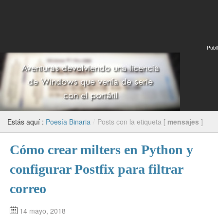
Publi
Estás aquí :
Poesía Binaria
/
Posts con la etiqueta [
mensajes
]
Cómo crear milters en Python y
configurar Postfix para filtrar
correo
14 mayo, 2018