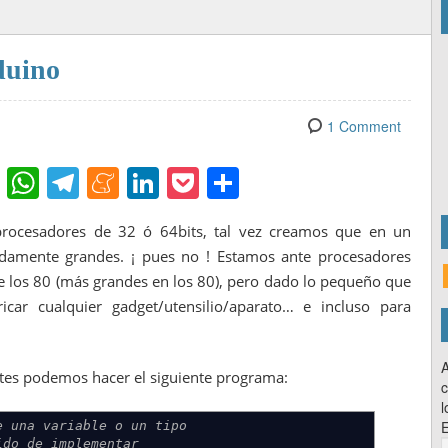
duino
1 Comment
Fl
W
T
M
Li
P
C
ip
h
el
e
n
o
o
rocesadores de 32 ó 64bits, tal vez creamos que en un
b
at
e
n
k
ck
m
mente grandes. ¡ pues no ! Estamos ante procesadores
o
s
gr
e
e
et
p
e los 80 (más grandes en los 80), pero dado lo pequeño que
ar
A
a
a
dI
ar
icar cualquier gadget/utensilio/aparato… e incluso para
d
p
m
m
n
tir
p
e
A
ntes podemos hacer el siguiente programa:
c
l
E
e una variable o un tipo
ido de implementar