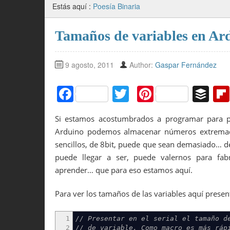
Estás aquí :
Poesía Binaria
Tamaños de variables en Ar
9 agosto, 2011
Author:
Gaspar Fernández
F
T
Pi
B
a
w
nt
uf
Si estamos acostumbrados a programar para p
c
itt
er
f
Arduino podemos almacenar números extremada
e
er
e
er
sencillos, de 8bit, puede que sean demasiado… d
b
st
puede llegar a ser, puede valernos para fabr
aprender… que para eso estamos aquí.
o
o
Para ver los tamaños de las variables aquí prese
k
1
// Presentar en el serial el tamaño d
2
// de variable. Como macro es más ráp