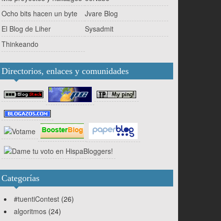
Ocho bits hacen un byte
Jvare Blog
El Blog de Liher
Sysadmit
Thinkeando
Directorios, enlaces y comunidades
Categorías
#tuentiContest
(26)
algoritmos
(24)