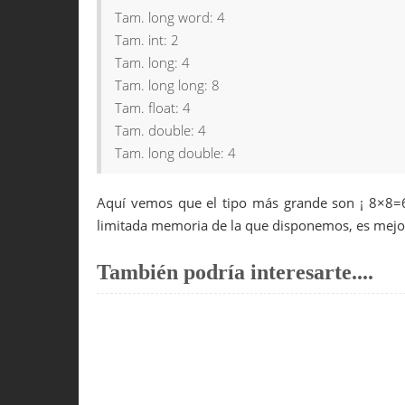
28
delay
(
100000
)
;
Tam. long word: 4
29
}
Tam. int: 2
Tam. long: 4
Tam. long long: 8
Tam. float: 4
Tam. double: 4
Tam. long double: 4
Aquí vemos que el tipo más grande son ¡ 8×8=6
limitada memoria de la que disponemos, es mejor
También podría interesarte....