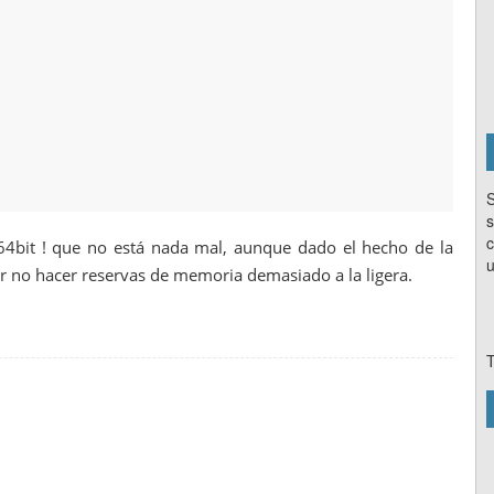
S
s
c
4bit ! que no está nada mal, aunque dado el hecho de la
u
 no hacer reservas de memoria demasiado a la ligera.
T