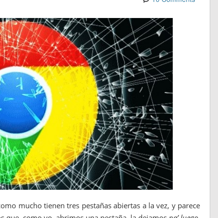
como mucho tienen tres pestañas abiertas a la vez, y parece
 los que, como yo, abrimos una pestaña, la dejamos
pa’ luego
,