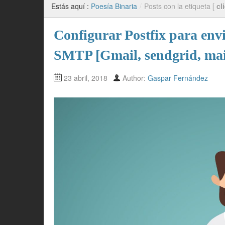
Estás aquí :
Poesía Binaria
/
Posts con la etiqueta [
cl
Configurar Postfix para envi
SMTP [Gmail, sendgrid, mai
23 abril, 2018
Author:
Gaspar Fernández