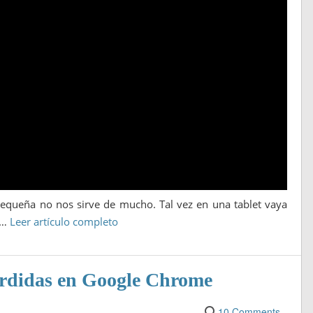
pequeña no nos sirve de mucho. Tal vez en una tablet vaya
.…
Leer artículo completo
erdidas en Google Chrome
10 Comments