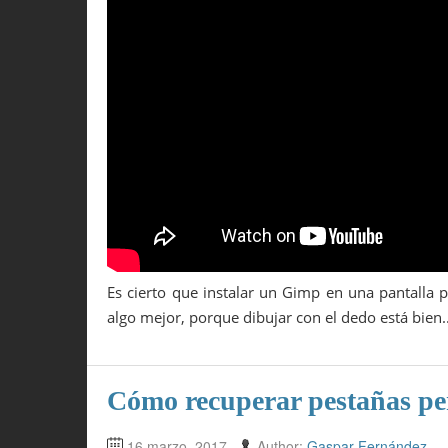
Es cierto que instalar un Gimp en una pantalla 
algo mejor, porque dibujar con el dedo está bien
Cómo recuperar pestañas p
16 marzo, 2017
Author:
Gaspar Fernández