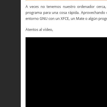
A veces no tenemos nuestro ordenador cerca,
programa para una cosa rápida. Aprovechando q
entorno GNU con un XFCE, un Mate o algún progr
Atentos al vídeo,