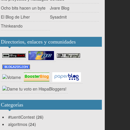
Ocho bits hacen un byte
Jvare Blog
El Blog de Liher
Sysadmit
Thinkeando
Directorios, enlaces y comunidades
Categorías
#tuentiContest
(26)
algoritmos
(24)