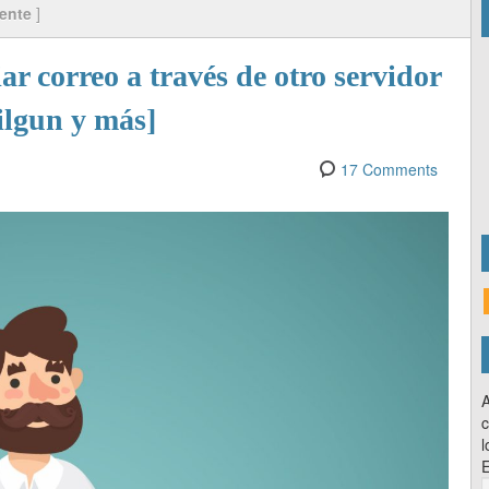
iente
]
ar correo a través de otro servidor
lgun y más]
17 Comments
A
c
l
E