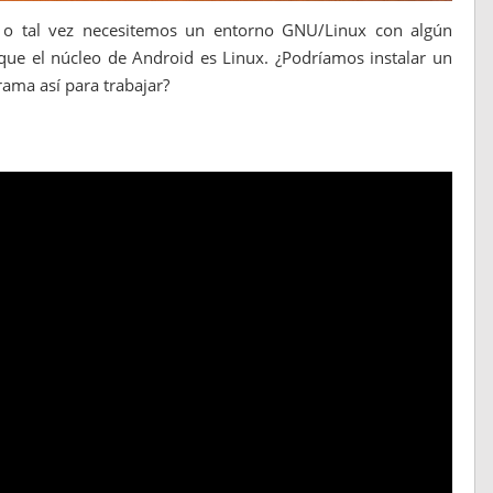
 o tal vez necesitemos un entorno GNU/Linux con algún
ue el núcleo de Android es Linux. ¿Podríamos instalar un
ama así para trabajar?