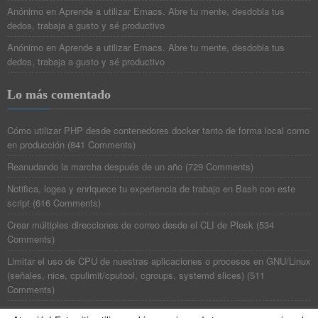
Anónimo
en
Aprende a utilizar Emacs. Abre tu mente, desdobla tus
dedos, trabaja a gusto y sé productivo
Anónimo
en
Aprende a utilizar Emacs. Abre tu mente, desdobla tus
dedos, trabaja a gusto y sé productivo
Lo más comentado
Cómo utilizar PHP desde contenedores docker tanto de forma local como
en producción
(
841 Comments
)
Reanudando la marcha después de un año
(
729 Comments
)
Notifica, logea y enriquece tu experiencia de trabajo en Bash con este
script
(
616 Comments
)
Crear múltiples direcciones de correo desde el CLI de Plesk
(
534
Comments
)
Limitar el uso de CPU de nuestras aplicaciones o procesos en GNU/Linux
(señales, nice, cpulimit/cputool, cgroups, systemd slices)
(
511
Comments
)