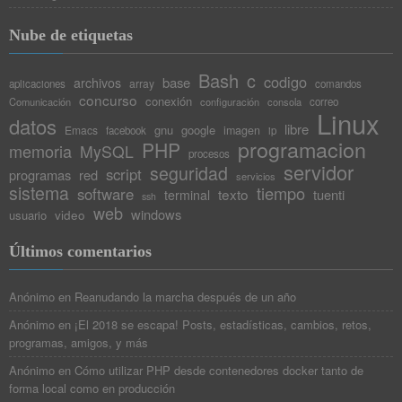
Nube de etiquetas
Bash
c
codigo
base
archivos
array
aplicaciones
comandos
concurso
conexión
Comunicación
configuración
consola
correo
Linux
datos
libre
gnu
google
Emacs
imagen
facebook
ip
programacion
PHP
memoria
MySQL
procesos
servidor
seguridad
script
programas
red
servicios
sistema
tiempo
software
texto
tuenti
terminal
ssh
web
windows
video
usuario
Últimos comentarios
Anónimo
en
Reanudando la marcha después de un año
Anónimo
en
¡El 2018 se escapa! Posts, estadísticas, cambios, retos,
programas, amigos, y más
Anónimo
en
Cómo utilizar PHP desde contenedores docker tanto de
forma local como en producción