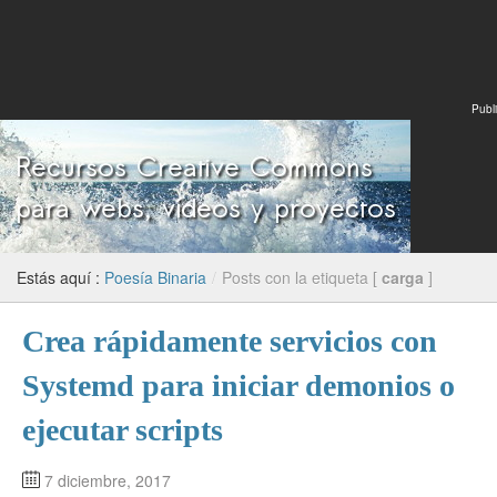
Publi
Estás aquí :
Poesía Binaria
/
Posts con la etiqueta [
carga
]
Crea rápidamente servicios con
Systemd para iniciar demonios o
ejecutar scripts
7 diciembre, 2017