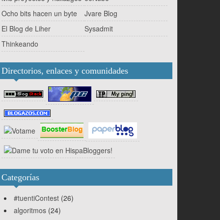
Ocho bits hacen un byte
Jvare Blog
El Blog de Liher
Sysadmit
Thinkeando
Directorios, enlaces y comunidades
Categorías
#tuentiContest
(26)
algoritmos
(24)