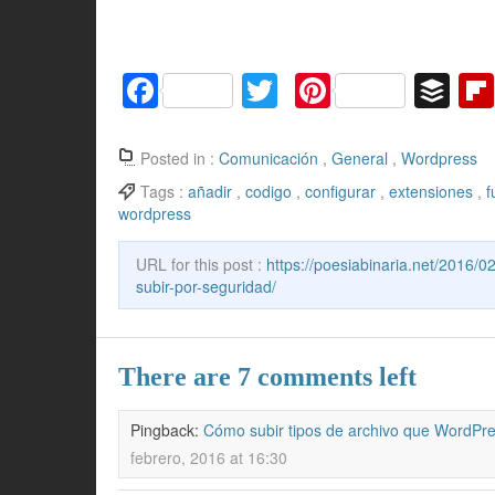
F
T
Pi
B
a
w
nt
uf
c
itt
er
f
Posted in :
Comunicación
,
General
,
Wordpress
e
er
e
er
Tags :
añadir
,
codigo
,
configurar
,
extensiones
,
f
wordpress
b
st
o
URL for this post :
https://poesiabinaria.net/2016/
subir-por-seguridad/
o
k
There are 7 comments left
Pingback:
Cómo subir tipos de archivo que WordPres
febrero, 2016 at 16:30