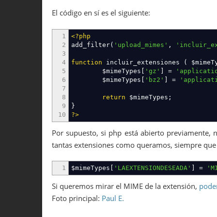
El código en sí es el siguiente:
1
<?php
2
add_filter
(
'upload_mimes'
,
'incluir_e
3
4
function
incluir_extensiones
(
$mimeT
5
$mimeTypes
[
'gz'
]
=
'applicati
6
$mimeTypes
[
'bz2'
]
=
'applicat
7
8
return
$mimeTypes
;
9
}
10
?>
Por supuesto, si php está abierto previamente,
tantas extensiones como queramos, siempre que 
1
$mimeTypes
[
'LAEXTENSIONDESEADA'
]
=
'M
Si queremos mirar el MIME de la extensión,
pode
Foto principal:
Paul E.