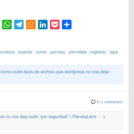
Fl
W
T
M
Li
P
C
ip
h
el
e
n
o
o
b
at
e
n
k
ck
m
o
s
gr
e
e
et
p
unctions
,
insertar
,
mime
,
permiso
,
permitida
,
registrar
,
type
,
ar
A
a
a
dI
ar
d
p
m
m
n
tir
02/como-subir-tipos-de-archivo-que-wordpress-no-nos-deja-
p
e
Ir a comentario
s no nos deja subir “por seguridad” | PlanetaLibre
/
3