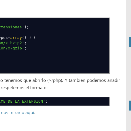
xtensiones'
)
;
ypes
=
array
(
)
)
{
on/x-bzip2'
;
ion/x-gzip'
;
 no tenemos que abrirlo (>?php). Y también podemos añadir
respetemos el formato:
IME DE LA EXTENSION'
;
mos mirarlo aquí
.