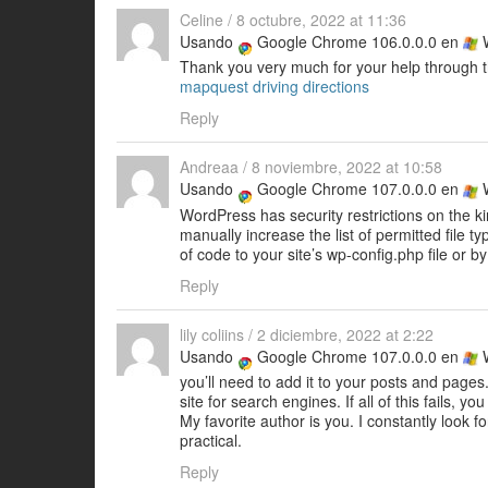
Celine
/
8 octubre, 2022 at 11:36
Usando
Google Chrome 106.0.0.0 en
W
Thank you very much for your help through th
mapquest driving directions
Reply
Andreaa
/
8 noviembre, 2022 at 10:58
Usando
Google Chrome 107.0.0.0 en
W
WordPress has security restrictions on the k
manually increase the list of permitted file ty
of code to your site’s wp-config.php file or by 
Reply
lily coliins
/
2 diciembre, 2022 at 2:22
Usando
Google Chrome 107.0.0.0 en
W
you’ll need to add it to your posts and page
site for search engines. If all of this fails,
My favorite author is you. I constantly look 
practical.
Reply