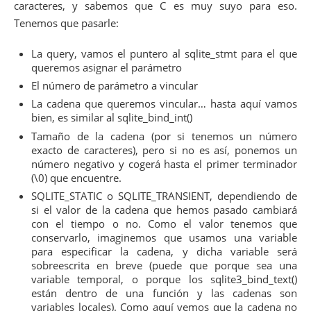
caracteres, y sabemos que C es muy suyo para eso.
33
34
if
(
(
res
=
sqlite3_bind_text
(
query
,
2
,
"2015-0
Tenemos que pasarle:
35
panic
(
"No puedo vincular el argumento 2"
,
r
36
La query, vamos el puntero al sqlite_stmt para el que
37
if
(
(
res
=
sqlite3_bind_int
(
query
,
3
,
12
)
)
)
queremos asignar el parámetro
38
panic
(
"No puedo vincular el argumento 3"
,
r
39
El número de parámetro a vincular
40
if
(
(
res
=
sqlite3_bind_text
(
query
,
4
,
"%again
La cadena que queremos vincular… hasta aquí vamos
41
panic
(
"No puedo vincular el argumento 4"
,
r
bien, es similar al sqlite_bind_int()
42
43
while
(
(
res
=
sqlite3_step
(
query
)
)
==
SQLITE
Tamaño de la cadena (por si tenemos un número
44
{
exacto de caracteres), pero si no es así, ponemos un
45
printf
(
"Columnas encontradas: %d
\n
"
,
sqli
número negativo y cogerá hasta el primer terminador
46
for
(
i
=
0
;
i
<
sqlite3_column_count
(
query
)
;
(\0) que encuentre.
47
{
48
printf
(
"%s (%s) (Type: %d) => (%d bytes)
SQLITE_STATIC o SQLITE_TRANSIENT, dependiendo de
49
sqlite3_column_name
(
query
,
i
)
,
si el valor de la cadena que hemos pasado cambiará
50
sqlite3_column_decltype
(
query
,
i
)
,
con el tiempo o no. Como el valor tenemos que
51
sqlite3_column_type
(
query
,
i
)
,
conservarlo, imaginemos que usamos una variable
52
sqlite3_column_bytes
(
query
,
i
)
)
;
para especificar la cadena, y dicha variable será
53
switch
(
sqlite3_column_type
(
query
,
i
)
)
sobreescrita en breve (puede que porque sea una
54
{
variable temporal, o porque los sqlite3_bind_text()
55
case
SQLITE_INTEGER
:
están dentro de una función y las cadenas son
56
printf
(
"%d"
,
sqlite3_column_int
(
quer
variables locales). Como aquí vemos que la cadena no
57
break
;