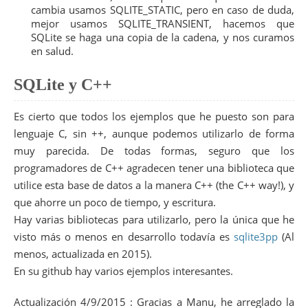
58
case
SQLITE_FLOAT
:
cambia usamos SQLITE_STATIC, pero en caso de duda,
59
printf
(
"%lf"
,
sqlite3_column_double
(
mejor usamos SQLITE_TRANSIENT, hacemos que
60
break
;
SQLite se haga una copia de la cadena, y nos curamos
61
case
SQLITE_BLOB
:
en salud.
62
printf
(
"BINARIO"
)
;
63
break
;
SQLite y C++
64
case
SQLITE_TEXT
:
65
printf
(
"%s"
,
sqlite3_column_text
(
que
66
break
;
Es cierto que todos los ejemplos que he puesto son para
67
case
SQLITE_NULL
:
68
printf
(
"NULL"
)
;
lenguaje C, sin ++, aunque podemos utilizarlo de forma
69
break
;
muy parecida. De todas formas, seguro que los
70
default
:
programadores de C++ agradecen tener una biblioteca que
71
printf
(
"Not supported"
)
;
/* No deber
72
}
utilice esta base de datos a la manera C++ (the C++ way!), y
73
printf
(
"
\n
"
)
;
que ahorre un poco de tiempo, y escritura.
74
}
Hay varias bibliotecas para utilizarlo, pero la única que he
75
printf
(
"
\n
"
)
;
76
}
visto más o menos en desarrollo todavía es
sqlite3pp
(Al
77
/* query cleanup */
menos, actualizada en 2015).
78
sqlite3_finalize
(
query
)
;
79
En su github hay varios ejemplos interesantes.
80
sqlite3_close_v2
(
db
)
;
81
Actualización 4/9/2015 : Gracias a Manu, he arreglado la
82
/* Open database */