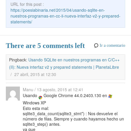
k
e
URL for this post :
https://poesiabinaria.net/2015/04/usando-sqlite-en-
nuestros-programas-en-cc-ii-nueva-interfaz-v2-y-prepared-
statements/
There are 5 comments left
Ir a comentario
Pingback:
Usando SQLite en nuestros programas en C/C++
(II): Nueva interfaz v2 y prepared statements | PlanetaLibre
/
27 abril, 2015 at 12:30
Manu
/
13 agosto, 2015 at 12:41
Usando
Google Chrome 44.0.2403.130 en
Windows XP
Esto esta mal:
sqlite3_data_count(sqlite3_stmt*) : Nos devuelve el
número de filas. Siempre y cuando hayamos hecho un
sqlite3_step() antes.
ya que