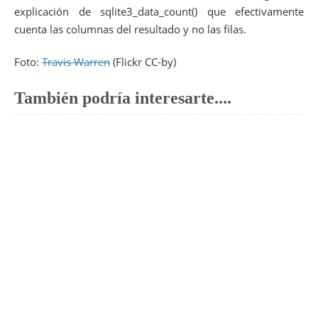
83
return
0
;
explicación de sqlite3_data_count() que efectivamente
84
}
cuenta las columnas del resultado y no las filas.
Foto:
Travis Warren
(Flickr CC-by)
También podría interesarte....