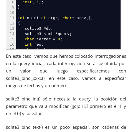
8
exit
(
-
1
)
;
54
printf
(
"NULL"
)
;
9
}
55
break
;
10
56
default
:
11
int
main
(
int
argc
,
char
*
argv
[
]
)
57
printf
(
"Not supported"
)
;
/* No deber
12
{
58
}
13
sqlite3
*
db
;
59
printf
(
"
\n
"
)
;
14
sqlite3_stmt
*
query
;
60
}
15
char
*
error
=
0
;
61
printf
(
"
\n
"
)
;
16
int
res
;
62
}
17
char
*
sql
;
63
/* query cleanup */
18
int
i
;
En este caso, vemos que hemos colocado interrogaciones
64
sqlite3_finalize
(
query
)
;
19
65
en la query inicial, cada interrogación será sustituída por
20
if
(
(
res
=
sqlite3_initialize
(
)
)
!=
SQLITE_OK
)
66
sqlite3_close_v2
(
db
)
;
un valor que luego especificaremos con
21
panic
(
"No se puede inicializar SQLite"
,
res
67
22
sqlite3_bind_xxxx(), en este caso, vamos a especificar
68
/* Open database */
23
if
(
(
res
=
sqlite3_open_v2
(
"test.db"
,
&
db
,
SQL
69
return
0
;
rangos de fechas y un número.
24
panic
(
"No puedo abrir la base de datos"
,
re
70
}
25
26
if
(
(
res
=
sqlite3_prepare_v2
(
db
,
"SELECT * FR
sqlite3_bind_int() sólo necesita la query, la posición del
27
panic
(
"No puedo ejecutar la consulta"
,
res
)
parámetro que va a modificar (¡¡ojo!! El primero es el 1 y
28
no el 0) y su valor.
29
printf
(
"Tengo que vincular %d parámetros
\n
"
,
s
30
31
if
(
(
res
=
sqlite3_bind_text
(
query
,
1
,
"2015-0
sqlite3_bind_text() es un poco especial, son cadenas de
32
panic
(
"No puedo vincular el argumento 1"
,
r