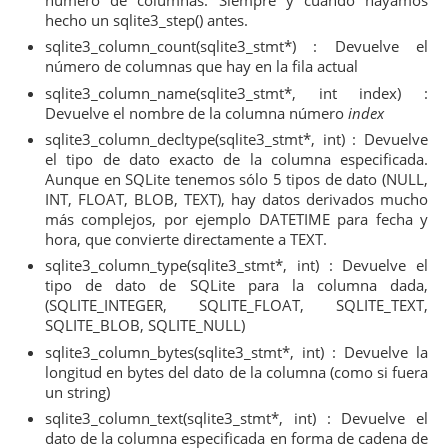
hecho un sqlite3_step() antes.
35
{
36
printf
(
"%s (%s) (Type: %d) => (%d bytes)
sqlite3_column_count(sqlite3_stmt*) : Devuelve el
37
sqlite3_column_name
(
query
,
i
)
,
número de columnas que hay en la fila actual
38
sqlite3_column_decltype
(
query
,
i
)
,
39
sqlite3_column_type
(
query
,
i
)
,
sqlite3_column_name(sqlite3_stmt*, int index) :
40
sqlite3_column_bytes
(
query
,
i
)
,
Devuelve el nombre de la columna número
index
41
sqlite3_column_text
(
query
,
i
)
)
;
sqlite3_column_decltype(sqlite3_stmt*, int) : Devuelve
42
}
el tipo de dato exacto de la columna especificada.
43
printf
(
"
\n
"
)
;
Aunque en SQLite tenemos sólo 5 tipos de dato (NULL,
44
}
INT, FLOAT, BLOB, TEXT), hay datos derivados mucho
45
/* Finaliza la consulta y realiza limpieza */
46
sqlite3_finalize
(
query
)
;
más complejos, por ejemplo DATETIME para fecha y
47
hora, que convierte directamente a TEXT.
48
sqlite3_close_v2
(
db
)
;
sqlite3_column_type(sqlite3_stmt*, int) : Devuelve el
49
tipo de dato de SQLite para la columna dada,
50
/* Open database */
(SQLITE_INTEGER, SQLITE_FLOAT, SQLITE_TEXT,
51
return
0
;
SQLITE_BLOB, SQLITE_NULL)
52
}
sqlite3_column_bytes(sqlite3_stmt*, int) : Devuelve la
longitud en bytes del dato de la columna (como si fuera
un string)
sqlite3_column_text(sqlite3_stmt*, int) : Devuelve el
dato de la columna especificada en forma de cadena de