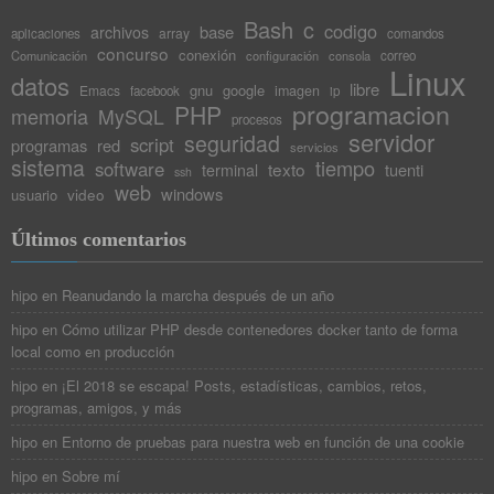
Bash
c
codigo
base
archivos
array
aplicaciones
comandos
concurso
conexión
Comunicación
configuración
consola
correo
Linux
datos
libre
gnu
google
Emacs
imagen
facebook
ip
programacion
PHP
memoria
MySQL
procesos
servidor
seguridad
script
programas
red
servicios
sistema
tiempo
software
texto
tuenti
terminal
ssh
web
windows
video
usuario
Últimos comentarios
hipo
en
Reanudando la marcha después de un año
hipo
en
Cómo utilizar PHP desde contenedores docker tanto de forma
local como en producción
hipo
en
¡El 2018 se escapa! Posts, estadísticas, cambios, retos,
programas, amigos, y más
hipo
en
Entorno de pruebas para nuestra web en función de una cookie
hipo
en
Sobre mí