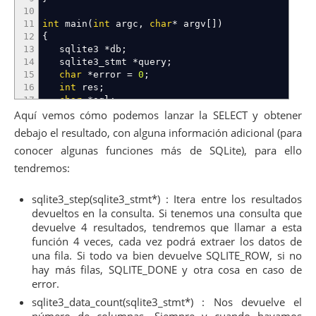
10
11
int
main
(
int
argc
,
char
*
argv
[
]
)
12
{
13
sqlite3
*
db
;
14
sqlite3_stmt
*
query
;
15
char
*
error
=
0
;
16
int
res
;
17
char
*
sql
;
18
int
i
;
Aquí vemos cómo podemos lanzar la SELECT y obtener
19
debajo el resultado, con alguna información adicional (para
20
if
(
(
res
=
sqlite3_initialize
(
)
)
!=
SQLITE_OK
)
conocer algunas funciones más de SQLite), para ello
21
panic
(
"No se puede inicializar SQLite"
,
res
22
tendremos:
23
/* Abre la base de datos como sólo lectura, ver 
24
if
(
(
res
=
sqlite3_open_v2
(
"test.db"
,
&
db
,
SQL
sqlite3_step(sqlite3_stmt*) : Itera entre los resultados
25
panic
(
"No puedo abrir la base de datos"
,
re
devueltos en la consulta. Si tenemos una consulta que
26
devuelve 4 resultados, tendremos que llamar a esta
27
/* Prepara la sonsulta SQL */
función 4 veces, cada vez podrá extraer los datos de
28
if
(
(
res
=
sqlite3_prepare_v2
(
db
,
"SELECT * FR
29
panic
(
"No puedo ejecutar la consulta"
,
res
)
una fila. Si todo va bien devuelve SQLITE_ROW, si no
30
hay más filas, SQLITE_DONE y otra cosa en caso de
31
while
(
(
res
=
sqlite3_step
(
query
)
)
==
SQLITE
error.
32
{
sqlite3_data_count(sqlite3_stmt*) : Nos devuelve el
33
printf
(
"Columnas encontradas: %d
\n
"
,
sqli
número de columnas. Siempre y cuando hayamos
34
for
(
i
=
0
;
i
<
sqlite3_column_count
(
query
)
;