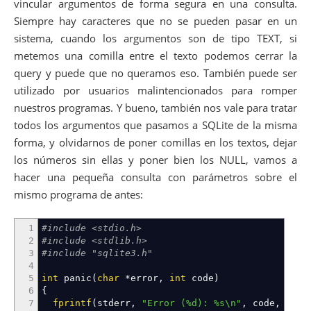
vincular argumentos de forma segura en una consulta.
29
while
(
(
res
=
sqlite3_step
(
query
)
)
==
SQLITE
Siempre hay caracteres que no se pueden pasar en un
30
{
31
printf
(
"Columnas encontradas: %d
\n
"
,
sqli
sistema, cuando los argumentos son de tipo TEXT, si
32
for
(
i
=
0
;
i
<
sqlite3_column_count
(
query
)
;
metemos una comilla entre el texto podemos cerrar la
33
{
34
printf
(
"%s (%s) (Type: %d) => (%d bytes)
query y puede que no queramos eso. También puede ser
35
sqlite3_column_name
(
query
,
i
)
,
utilizado por usuarios malintencionados para romper
36
sqlite3_column_decltype
(
query
,
i
)
,
nuestros programas. Y bueno, también nos vale para tratar
37
sqlite3_column_type
(
query
,
i
)
,
38
sqlite3_column_bytes
(
query
,
i
)
)
;
todos los argumentos que pasamos a SQLite de la misma
39
switch
(
sqlite3_column_type
(
query
,
i
)
)
forma, y olvidarnos de poner comillas en los textos, dejar
40
{
los números sin ellas y poner bien los NULL, vamos a
41
case
SQLITE_INTEGER
:
42
printf
(
"%d"
,
sqlite3_column_int
(
quer
hacer una pequeña consulta con parámetros sobre el
43
break
;
mismo programa de antes:
44
case
SQLITE_FLOAT
:
45
printf
(
"%lf"
,
sqlite3_column_double
(
46
break
;
1
#include <stdio.h>
47
case
SQLITE_BLOB
:
2
#include <stdlib.h>
48
printf
(
"BINARIO"
)
;
3
#include "sqlite3.h"
49
break
;
4
50
case
SQLITE_TEXT
:
5
int
panic
(
char
*
error
,
int
code
)
51
printf
(
"%s"
,
sqlite3_column_text
(
que
6
{
52
break
;
7
fprintf
(
stderr
,
"Error (%d): %s
\n
"
,
code
,
erro
53
case
SQLITE_NULL
: