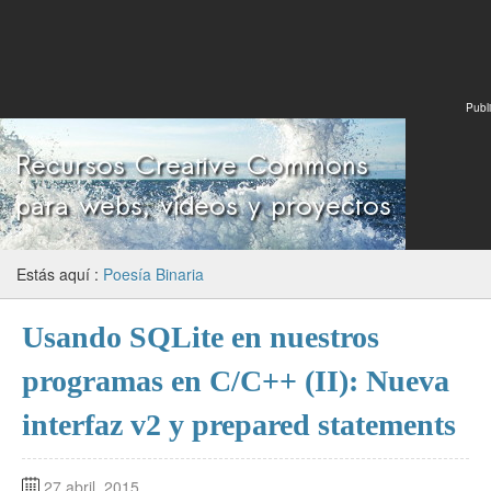
Publi
Estás aquí :
Poesía Binaria
Usando SQLite en nuestros
programas en C/C++ (II): Nueva
interfaz v2 y prepared statements
27 abril, 2015