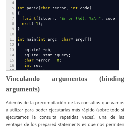
4
5
int
panic
(
char
*
error
,
int
code
)
6
{
7
fprintf
(
stderr
,
"Error (%d): %s
\n
"
,
code
,
erro
8
exit
(
-
1
)
;
9
}
10
11
int
main
(
int
argc
,
char
*
argv
[
]
)
12
{
13
sqlite3
*
db
;
14
sqlite3_stmt
*
query
;
15
char
*
error
=
0
;
16
int
res
;
17
char
*
sql
;
18
int
i
;
Vinculando argumentos (binding
19
20
if
(
(
res
=
sqlite3_initialize
(
)
)
!=
SQLITE_OK
)
arguments)
21
panic
(
"No se puede inicializar SQLite"
,
res
22
Además de la precompilación de las consultas que vamos
23
if
(
(
res
=
sqlite3_open_v2
(
"test.db"
,
&
db
,
SQL
24
panic
(
"No puedo abrir la base de datos"
,
re
a utilizar para poder ejecutarlas más rápido (sobre todo si
25
ejecutamos la consulta repetidas veces), una de las
26
if
(
(
res
=
sqlite3_prepare_v2
(
db
,
"SELECT * FR
27
panic
(
"No puedo ejecutar la consulta"
,
res
)
ventajas de los prepared statements es que nos permiten
28