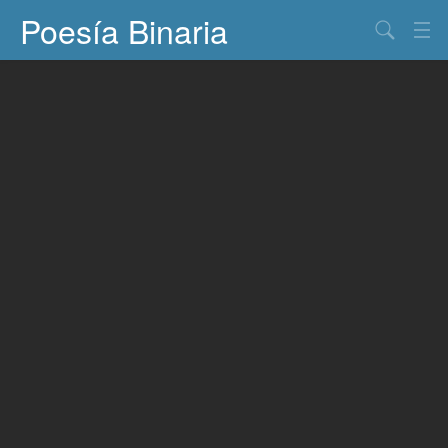
Poesía Binaria
Buscar
Información
Documentos
Entretenimiento
Contacto