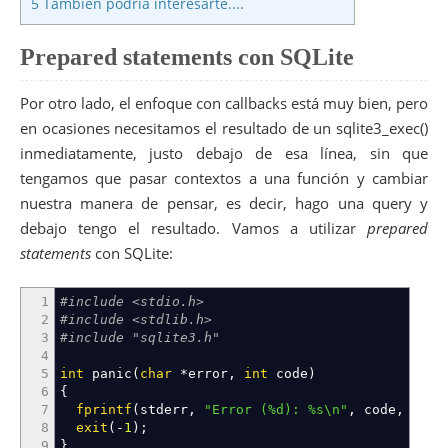
5
También podría interesarte....
Prepared statements con SQLite
Por otro lado, el enfoque con callbacks está muy bien, pero
en ocasiones necesitamos el resultado de un sqlite3_exec()
inmediatamente, justo debajo de esa línea, sin que
tengamos que pasar contextos a una función y cambiar
nuestra manera de pensar, es decir, hago una query y
debajo tengo el resultado. Vamos a utilizar
prepared
statements
con SQLite:
1
#include <stdio.h>
2
#include <stdlib.h>
3
#include "sqlite3.h"
4
5
int
panic
(
char
*
error
,
int
code
)
6
{
7
fprintf
(
stderr
,
"Error (%d): %s
\n
"
,
code
,
erro
8
exit
(
-
1
)
;
9
}