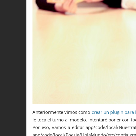
Anteriormente vimos cómo
crear un plugin para
le toca el turno al modelo. Intentaré poner con to
Por eso, vamos a editar app/code/local/Nuestra
app/code/local/Poesia/HolaMundo/etc/config.xml