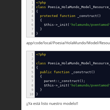
1
<?php
2
class
Poesia_HolaMundo_Model_Resource
3
{
4
protected
function
_construct
(
)
5
{
6
$this
->
_init
(
'holamundo/pventamod
7
}
8
}
app/code/local/Poesia/HolaMundo/Model/Resou
1
<?php
2
3
class
Poesia_HolaMundo_Model_Resource
4
{
5
public
function
_construct
(
)
6
{
7
parent
::
_construct
(
)
;
8
$this
->
_init
(
'holamundo/pventamod
9
}
10
}
¡¡Ya está listo nuestro modelo!!