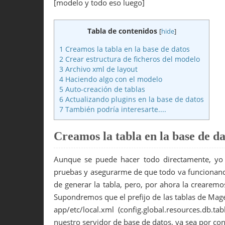
[modelo y todo eso luego]
21
<args
>
22
<module
>
Poesia_HolaMundo
</mod
23
<frontName
>
hm
</frontName
>
Tabla de contenidos
24
</args
>
[
hide
]
25
</holaMundo
>
1
Creamos la tabla en la base de datos
26
</routers
>
27
<!-- Lo que necesitamos para ut
2
Crear estructura de ficheros del modelo
28
<!-- Lo que necesitamos para el
3
Archivo xml de layout
29
<layout
>
4
Haciendo algo con el modelo
30
<updates
>
5
Auto-creación de tablas
31
<holamundo
>
6
Actualizando plugins en la base de datos
32
<file
>
poesia.xml
</file
>
7
También podría interesarte....
33
</holamundo
>
34
</updates
>
35
</layout
>
Creamos la tabla en la base de da
36
<!-- Lo que necesitamos para el
37
</frontend
>
38
<!-- Necesario para informar a Ma
Aunque se puede hacer todo directamente, yo 
39
<global
>
pruebas y asegurarme de que todo va funcionand
40
<models
>
de generar la tabla, pero, por ahora la creare
41
<holamundo
>
42
<class
>
Poesia_Holamundo_Model
Supondremos que el prefijo de las tablas de Mag
43
<resourceModel
>
holamundo_reso
app/etc/local.xml (config.global.resources.db.ta
44
</holamundo
>
45
<holamundo_resource
>
nuestro servidor de base de datos, ya sea por co