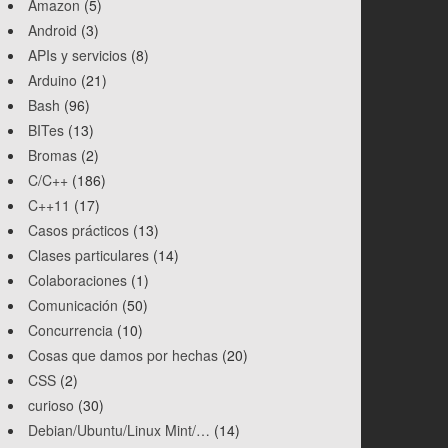
Amazon
(5)
Android
(3)
APIs y servicios
(8)
Arduino
(21)
Bash
(96)
BITes
(13)
Bromas
(2)
C/C++
(186)
C++11
(17)
Casos prácticos
(13)
Clases particulares
(14)
Colaboraciones
(1)
Comunicación
(50)
e WHERE'
)
;
say?'
)
;
Concurrencia
(10)
ters die'
)
;
Cosas que damos por hechas
(20)
CSS
(2)
curioso
(30)
Debian/Ubuntu/Linux Mint/…
(14)