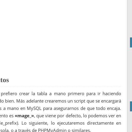
ule
>
ilizar los controladores -->
 layout y las plantillas -->
tos
 layout y las plantillas -->
gento sobre nuestro modelo -->
prefiero crear la tabla a mano primero para ir haciendo
o bien. Más adelante crearemos un script que se encargará
mos a mano en MySQL para asegurarnos de que todo encaja.
</class
>
ento es
«mage_»
, que viene por defecto, lo podemos ver en
urce
</resourceModel
>
ble_prefix). Lo siguiente, lo ejecutaremos directamente en
nsola, o a través de PHPMyAdmin o similares.