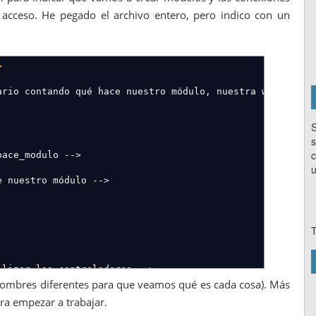
 acceso. He pegado el archivo entero, pero indico con un
>
ario contando qué hace nuestro módulo, nuestra web,
S
s
c
pace_modulo -->
u
e nuestro módulo -->
T
ilizar los controladores -->
nombres diferentes para que veamos qué es cada cosa). Más
ra empezar a trabajar.