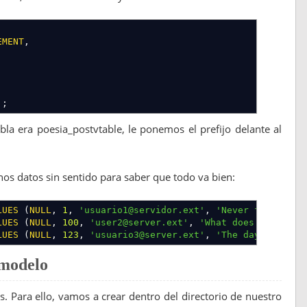
_Resource
</class
>
EMENT
,
/table
>
'
;
a era poesia_postvtable, le ponemos el prefijo delante al
/module
>
s datos sin sentido para saber que todo va bien:
LUES
(
NULL
,
1
,
'usuario1@servidor.ext'
,
'Never forget th
LUES
(
NULL
,
100
,
'user2@server.ext'
,
'What does the fox 
LUES
(
NULL
,
123
,
'usuario3@server.ext'
,
'The day the rou
 modelo
os. Para ello, vamos a crear dentro del directorio de nuestro