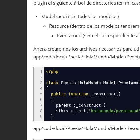
plugin el siguiente árbol de directorios (en mi 
71
</connection
>
72
</holamundo_read
>
73
</resources
>
Model (aquí irán todos los modelos)
74
Resource (dentro de los modelos tendremo
75
</global
>
76
<!-- Necesario para informar a Ma
Pventamod (será el correspondiente a
77
</config
>
Ahora crearemos los archivos necesarios para util
app/code/local/Poesia/HolaMundo/Model/Pven
1
<?php
2
3
class
Poesia_HolaMundo_Model_Pventam
4
{
5
public
function
_construct
(
)
6
{
7
parent
::
_construct
(
)
;
8
$this
->
_init
(
'holamundo/pventamod
9
}
app/code/local/Poesia/HolaMundo/Model/Reso