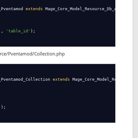
_Pventamod
extends
Mage_Core_Model_Resource_Db_Abstract
'
,
'table_id'
)
;
rce/Pventamod/Collection.php
_Pventamod_Collection
extends
Mage_Core_Model_Resource_Db
'
)
;