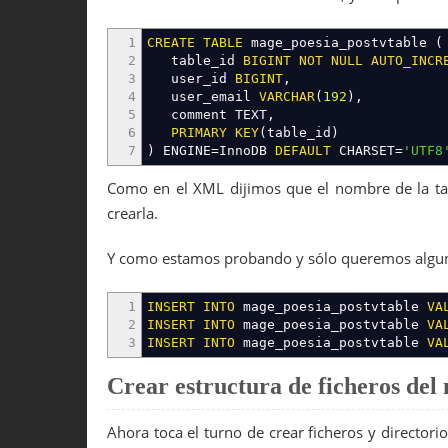
46
<class
>
Poesia_HolaMundo_Model
47
<entities
>
1
CREATE
TABLE
mage_poesia_postvtable
(
48
<pventamod
>
2
table_id
BIGINT
NOT
NULL
AUTO_INCR
49
<table
>
poesia_postvtable
<
3
user_id
BIGINT
,
50
</pventamod
>
4
user_email
VARCHAR
(
192
)
,
51
</entities
>
5
comment TEXT
,
52
</holamundo_resource
>
6
PRIMARY
KEY
(
table_id
)
53
</models
>
7
)
ENGINE
=
InnoDB
DEFAULT
CHARSET
=
'UTF8
54
<resources
>
55
<holamundo_setup
>
Como en el XML dijimos que el nombre de la tabl
56
<setup
>
57
<module
>
Poesia_HolaMundo
<
crearla.
58
</setup
>
59
<connection
>
Y como estamos probando y sólo queremos alguno
60
<use
>
core_setup
</use
>
61
</connection
>
62
</holamundo_setup
>
1
INSERT
INTO
mage_poesia_postvtable
VA
63
<holamundo_write
>
2
INSERT
INTO
mage_poesia_postvtable
VA
64
<connection
>
3
INSERT
INTO
mage_poesia_postvtable
VA
65
<use
>
core_write
</use
>
66
</connection
>
Crear estructura de ficheros del
67
</holamundo_write
>
68
<holamundo_read
>
69
<connection
>
Ahora toca el turno de crear ficheros y directori
70
<use
>
core_read
</use
>