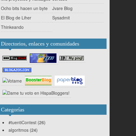
Ocho bits hacen un byte
Jvare Blog
El Blog de Liher
Sysadmit
Thinkeando
Directorios, enlaces y comunidades
Categorías
#tuentiContest
(26)
algoritmos
(24)