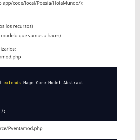
caso app/code/local/Poesia/HolaMundo/):
s los recursos)
gento sobre nuestro modelo -->
l modelo que vamos a hacer)
izarlos:
tamod.php
od
extends
Mage_Core_Model_Abstract
'
)
;
urce/Pventamod.php