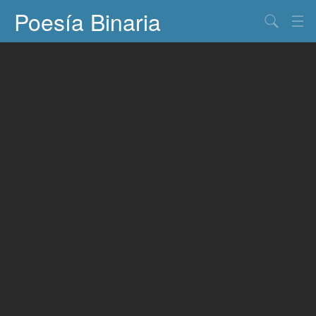
Poesía Binaria
Buscar
Información
Documentos
Entretenimiento
Contacto