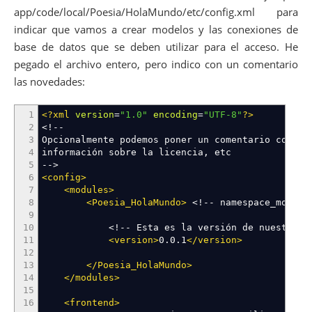
app/code/local/Poesia/HolaMundo/etc/config.xml para
indicar que vamos a crear modelos y las conexiones de
base de datos que se deben utilizar para el acceso. He
pegado el archivo entero, pero indico con un comentario
las novedades:
1
<?xml
version
=
"1.0"
encoding
=
"UTF-8"
?>
2
<!--
3
Opcionalmente podemos poner un comentario contan
4
información sobre la licencia, etc
5
-->
6
<config
>
7
<modules
>
8
<Poesia_HolaMundo
>
<!-- namespace_modulo
9
10
<!-- Esta es la versión de nuestro m
11
<version
>
0.0.1
</version
>
12
13
</Poesia_HolaMundo
>
14
</modules
>
15
16
<frontend
>