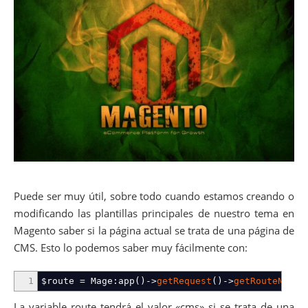
Puede ser muy útil, sobre todo cuando estamos creando o
modificando las plantillas principales de nuestro tema en
Magento saber si la página actual se trata de una página de
CMS. Esto lo podemos saber muy fácilmente con:
1
$route
=
Mage
:
app
(
)
->
getRequest
(
)
->
getRouteName
(
La variable route tendrá el valor «cms» si se trata de una