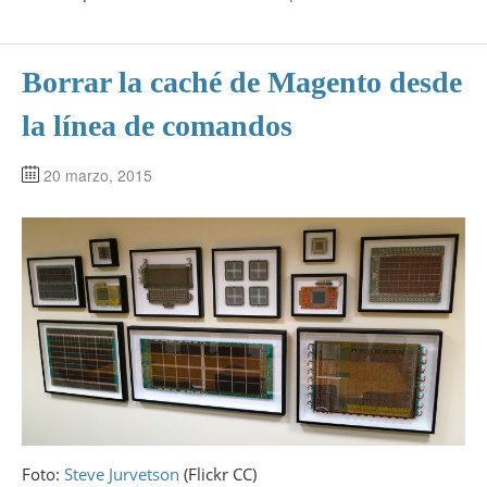
67
</holamundo_write
>
68
<holamundo_read
>
69
<connection
>
70
<use
>
core_read
</use
>
Borrar la caché de Magento desde
71
</connection
>
72
</holamundo_read
>
la línea de comandos
73
</resources
>
74
75
</global
>
20 marzo, 2015
76
<!-- Necesario para informar a Magento sobre
77
</config
>
Foto:
Steve Jurvetson
(Flickr CC)