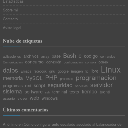
Estadísticas
Sobre mí
Contacto
Aviso legal
Nube de etiquetas
Bash
c
codigo
base
archivos
array
aplicaciones
comandos
concurso
conexión
Comunicación
configuración
consola
correo
Linux
datos
libre
gnu
google
Emacs
imagen
facebook
ip
programacion
PHP
memoria
MySQL
procesos
servidor
seguridad
script
programas
red
servicios
sistema
tiempo
software
texto
tuenti
terminal
ssh
web
windows
video
usuario
Últimos comentarios
Anónimo
en
Cómo configurar auto escalado asociado al balanceador de