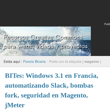
Publi
Estás aquí :
Poesía Binaria
/
Posts con la etiqueta [
magento
]
BITes: Windows 3.1 en Francia,
automatizando Slack, bombas
fork, seguridad en Magento,
jMeter