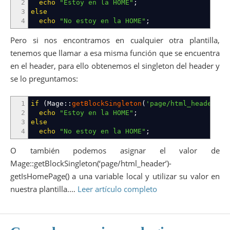
2
echo
"Estoy en la HOME"
;
3
else
4
echo
"No estoy en la HOME"
;
Pero si nos encontramos en cualquier otra plantilla,
tenemos que llamar a esa misma función que se encuentra
en el header, para ello obtenemos el singleton del header y
se lo preguntamos:
1
if
(
Mage
::
getBlockSingleton
(
'page/html_header'
)
-
2
echo
"Estoy en la HOME"
;
3
else
4
echo
"No estoy en la HOME"
;
O también podemos asignar el valor de
Mage::getBlockSingleton(‘page/html_header’)-
getIsHomePage() a una variable local y utilizar su valor en
nuestra plantilla.…
Leer artículo completo