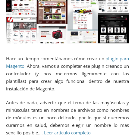
42
<class
>
Poesia_Holamundo_Model
</class
>
43
<resourceModel
>
holamundo_resource
</resou
44
</holamundo
>
45
<holamundo_resource
>
46
<class
>
Poesia_HolaMundo_Model_Resource
</
47
<entities
>
48
<pventamod
>
49
<table
>
poesia_postvtable
</table
>
50
</pventamod
>
51
</entities
>
52
</holamundo_resource
>
Hace un tiempo comentábamos cómo crear un
plugin para
53
</models
>
Magento
. Ahora, vamos a completar ese plugin creando un
54
<resources
>
55
<holamundo_setup
>
controlador (y nos metermos ligeramente con las
56
<setup
>
plantillas) para crear algo funcional dentro de nuestra
57
<module
>
Poesia_HolaMundo
</module
>
instalación de Magento.
58
</setup
>
59
<connection
>
60
<use
>
core_setup
</use
>
Antes de nada, advertir que el tema de las mayúsculas y
61
</connection
>
minúsculas tanto en nombres de archivos como nombres
62
</holamundo_setup
>
63
<holamundo_write
>
de módulos es un poco delicado, por lo que si queremos
64
<connection
>
curarnos en salud, debemos elegir un nombre lo más
65
<use
>
core_write
</use
>
sencillo posible.…
Leer artículo completo
66
</connection
>