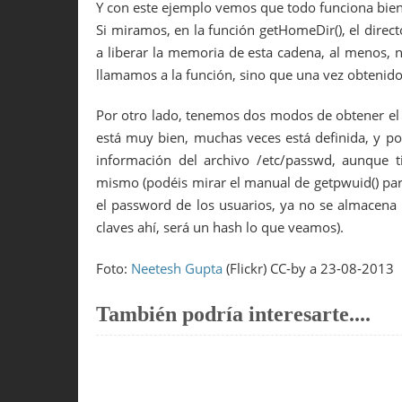
18
home
=
pw
->
pw_dir
;
Y con este ejemplo vemos que todo funciona bien
19
}
Si miramos, en la función getHomeDir(), el direc
20
return
home
;
a liberar la memoria de esta cadena, al menos, 
21
}
22
llamamos a la función, sino que una vez obtenido e
23
int
main
(
int
argc
,
char
*
argv
[
]
)
24
{
Por otro lado, tenemos dos modos de obtener el 
25
printf
(
"HOME: %s
\n
"
,
getHomeDir
(
)
)
26
está muy bien, muchas veces está definida, y po
27
return
EXIT_SUCCESS
;
información del archivo /etc/passwd, aunque
28
}
mismo (podéis mirar el manual de getpwuid() para
el password de los usuarios, ya no se almacena
claves ahí, será un hash lo que veamos).
Foto:
Neetesh Gupta
(Flickr) CC-by a 23-08-2013
También podría interesarte....