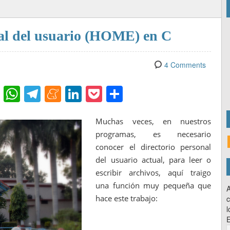
nal del usuario (HOME) en C
4 Comments
Fl
W
T
M
Li
P
C
ip
h
el
e
n
o
o
b
at
e
n
k
ck
m
Muchas veces, en nuestros
programas, es necesario
o
s
gr
e
e
et
p
conocer el directorio personal
ar
A
a
a
dI
ar
del usuario actual, para leer o
d
p
m
m
n
tir
escribir archivos, aquí traigo
una función muy pequeña que
p
e
A
hace este trabajo:
c
l
E