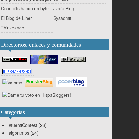
Ocho bits hacen un byte
Jvare Blog
El Blog de Liher
Sysadmit
Thinkeando
Directorios, enlaces y comunidades
Categorías
#tuentiContest
(26)
algoritmos
(24)