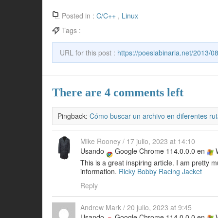
a
w
nt
uf
c
itt
er
f
Posted in :
C/C++
,
Linux
e
er
e
er
Tags :
b
st
URL for this post :
https://poesiabinaria.net/2013/0
o
o
k
There are 4 comments left
Pingback:
Cómo buscar un archivo en diferentes ru
Mike Rooney
/
17 julio, 2023 at 14:10
Usando
Google Chrome 114.0.0.0 en
W
This is a great inspiring article. I am pretty
information.
Ricky Bobby Racing Jacket
Reply
Andrew Mark
/
20 julio, 2023 at 9:45
Usando
Google Chrome 114.0.0.0 en
W