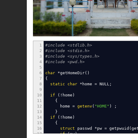
1
#include <stdlib.h>
2
#include <stdio.h>
3
#include <sys/types.h>
4
#include <pwd.h>
5
6
char
*
getHomeDir
(
)
7
{
8
static
char
*
home
=
NULL
;
9
10
if
(
!
home
)
11
{
12
home
=
getenv
(
"HOME"
)
;
13
}
14
if
(
!
home
)
15
{
16
struct
passwd
*
pw
=
getpwuid
(
ge
17
if
(
pw
)