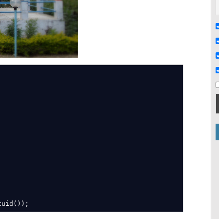
tuid
(
)
)
;