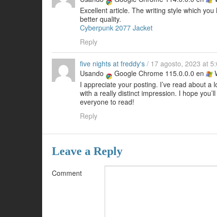
Excellent article. The writing style which you 
better quality.
Cyberpunk 2077 Jacket
Reply
five nights at freddy's
/
17 agosto, 2023 at 5
Usando
Google Chrome 115.0.0.0 en
W
I appreciate your posting. I’ve read about a lo
with a really distinct impression. I hope you’ll
everyone to read!
Reply
Leave a Reply
Comment