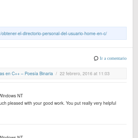
ip
h
el
e
n
o
o
b
at
e
n
k
ck
m
o
s
gr
e
e
et
p
ar
A
a
a
dI
ar
8/obtener-el-directorio-personal-del-usuario-home-en-c/
d
p
m
m
n
tir
p
e
Ir a comentario
tas en C++ – Poesía Binaria
/
22 febrero, 2016 at 11:03
indows NT
 much pleased with your good work. You put really very helpful
indows NT