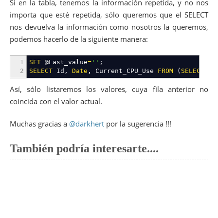
Si en la tabla, tenemos la información repetida, y no nos
importa que esté repetida, sólo queremos que el SELECT
nos devuelva la información como nosotros la queremos,
podemos hacerlo de la siguiente manera:
1
SET
@Last_value
=
''
;
2
SELECT
Id
,
Date
,
Current_CPU_Use
FROM
(
SELECT
Id
Así, sólo listaremos los valores, cuya fila anterior no
coincida con el valor actual.
Muchas gracias a
@darkhert
por la sugerencia !!!
También podría interesarte....