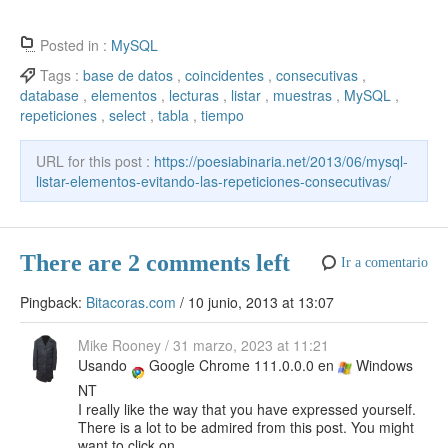
c
itt
er
f
b
at
el
e
n
o
o
e
er
e
er
o
s
e
n
k
ck
m
Posted in :
MySQL
b
st
ar
A
gr
e
e
et
p
Tags :
base de datos
,
coincidentes
,
consecutivas
,
database
,
elementos
,
lecturas
,
listar
,
muestras
,
MySQL
,
o
d
p
a
a
dI
ar
repeticiones
,
select
,
tabla
,
tiempo
o
p
m
m
n
tir
k
URL for this post :
https://poesiabinaria.net/2013/06/mysql-
e
listar-elementos-evitando-las-repeticiones-consecutivas/
There are 2 comments left
Ir a comentario
Pingback:
Bitacoras.com
/
10 junio, 2013 at 13:07
Mike Rooney
/
31 marzo, 2023 at 11:21
Usando
Google Chrome 111.0.0.0 en
Windows
NT
I really like the way that you have expressed yourself.
There is a lot to be admired from this post. You might
want to click on