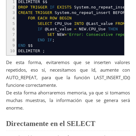
1
DELIMITER $$
2
DROP
TRIGGER
IF
EXISTS
System.no_repeat_insert $
3
CREATE
TRIGGER
System.no_repeat_insert BEFORE
IN
4
FOR EACH ROW
BEGIN
5
SELECT
CPU_Use
INTO
@Last_value
FROM
Sys
6
IF
@Last_value
=
NEW.CPU_Use
THEN
7
SET
NEW
=
'Error: Consecutive repeat'
;
8
END
IF
;
9
END
$$
10
DELIMITER
;
De esta forma, evitaremos que se inserten valores
repetidos, eso sí, necesitamos que Id, aumente con
AUTO_REPEAT, para que la función LAST_INSERT_ID()
funcione correctamente.
De esta forma ahorraremos memoria, ya que si tomamos
muchas muestras, la información que se genera será
enorme.
Directamente en el SELECT