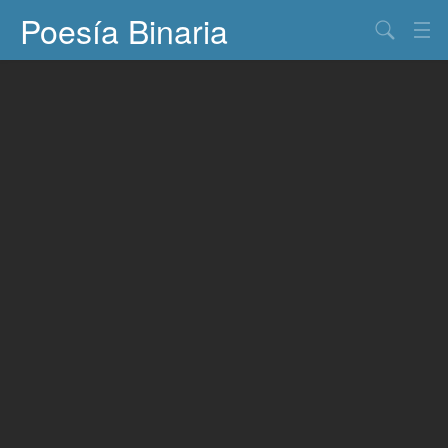
Poesía Binaria
Buscar
Información
Documentos
Entretenimiento
Contacto