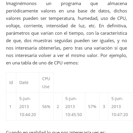
Imaginémonos un programa que almacena
periódicamente valores en una base de datos, dichos
valores pueden ser temperatura, humedad, uso de CPU,
voltaje, corriente, intensidad de luz, etc. En definitiva,
parámetros que varían con el tiempo, con la característica
de que, dos muestras seguidas pueden ser iguales, y no
nos interesaría obtenerlas, pero tras una variación sí que
nos interesaría volver a ver el mismo valor. Por ejemplo,
en una tabla de uno de CPU vemos:
CPU
Id
Date
Use
5-jun-
5-jun-
5-jun-
1
2013
56%
2
2013
57%
3
2013
10:44:20
10:45:50
10:47:20
Cuando en realidad lo que nos interesaría ver es: