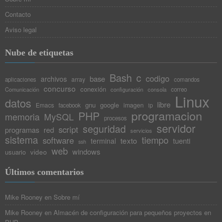
Contacto
Aviso legal
Nube de etiquetas
Bash
c
codigo
base
archivos
array
aplicaciones
comandos
concurso
conexión
Comunicación
configuración
consola
correo
Linux
datos
libre
gnu
google
Emacs
imagen
facebook
ip
programacion
PHP
memoria
MySQL
procesos
servidor
seguridad
script
programas
red
servicios
sistema
tiempo
software
texto
tuenti
terminal
ssh
web
windows
video
usuario
Últimos comentarios
Mike Rooney
en
Sobre mí
Mike Rooney
en
Almacén de configuración para pequeños proyectos en