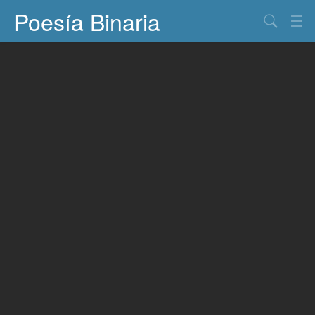
Poesía Binaria
Buscar
Información
Documentos
Entretenimiento
Contacto