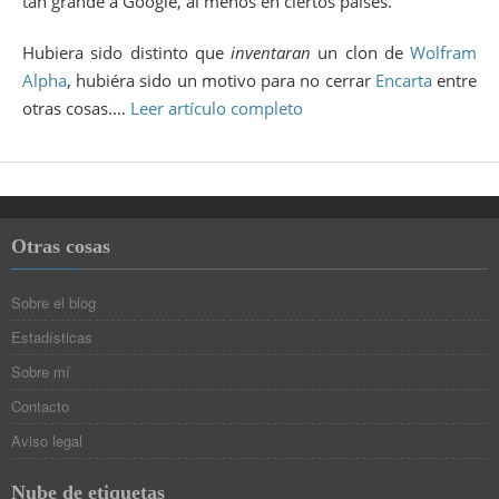
tan grande a Google, al menos en ciertos países.
Hubiera sido distinto que
inventaran
un clon de
Wolfram
Alpha
, hubiéra sido un motivo para no cerrar
Encarta
entre
otras cosas.…
Leer artículo completo
Otras cosas
Sobre el blog
Estadísticas
Sobre mí
Contacto
Aviso legal
Nube de etiquetas