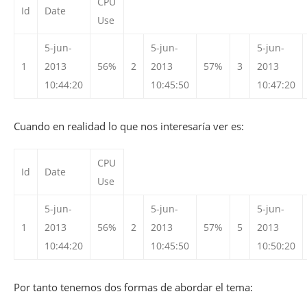
CPU
Id
Date
Use
5-jun-
5-jun-
5-jun-
1
2013
56%
2
2013
57%
3
2013
10:44:20
10:45:50
10:47:20
Cuando en realidad lo que nos interesaría ver es:
CPU
Id
Date
Use
5-jun-
5-jun-
5-jun-
1
2013
56%
2
2013
57%
5
2013
10:44:20
10:45:50
10:50:20
Por tanto tenemos dos formas de abordar el tema: