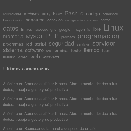
Bash
c
codigo
base
archivos
array
aplicaciones
comandos
concurso
conexión
Comunicación
configuración
consola
correo
Linux
datos
libre
gnu
google
Emacs
imagen
facebook
ip
programacion
PHP
memoria
MySQL
procesos
servidor
seguridad
script
programas
red
servicios
sistema
tiempo
software
texto
tuenti
terminal
ssh
web
windows
video
usuario
Últimos comentarios
Anónimo
en
Aprende a utilizar Emacs. Abre tu mente, desdobla tus
dedos, trabaja a gusto y sé productivo
Anónimo
en
Aprende a utilizar Emacs. Abre tu mente, desdobla tus
dedos, trabaja a gusto y sé productivo
Anónimo
en
Aprende a utilizar Emacs. Abre tu mente, desdobla tus
dedos, trabaja a gusto y sé productivo
Anónimo
en
Reanudando la marcha después de un año