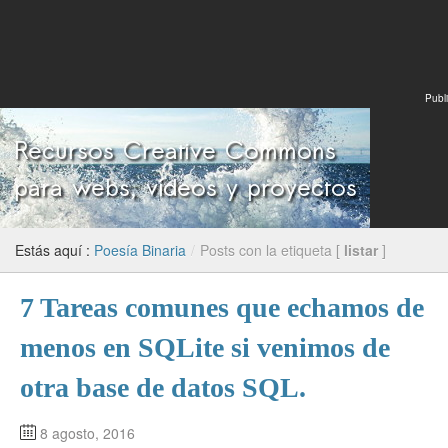
Publi
Estás aquí :
Poesía Binaria
/
Posts con la etiqueta [
listar
]
7 Tareas comunes que echamos de
menos en SQLite si venimos de
otra base de datos SQL.
8 agosto, 2016