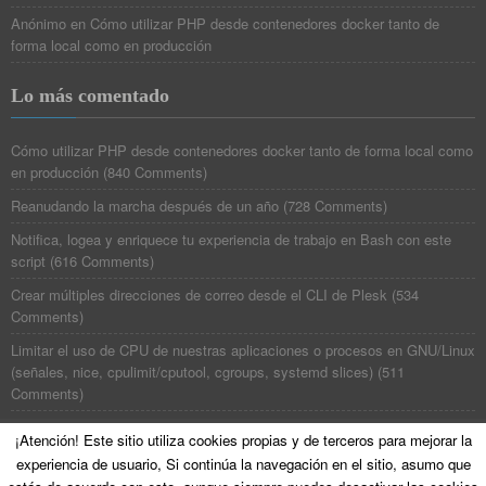
Anónimo
en
Cómo utilizar PHP desde contenedores docker tanto de
forma local como en producción
Lo más comentado
Cómo utilizar PHP desde contenedores docker tanto de forma local como
en producción
(
840 Comments
)
Reanudando la marcha después de un año
(
728 Comments
)
Notifica, logea y enriquece tu experiencia de trabajo en Bash con este
script
(
616 Comments
)
Crear múltiples direcciones de correo desde el CLI de Plesk
(
534
Comments
)
Limitar el uso de CPU de nuestras aplicaciones o procesos en GNU/Linux
(señales, nice, cpulimit/cputool, cgroups, systemd slices)
(
511
Comments
)
¡Atención! Este sitio utiliza cookies propias y de terceros para mejorar la
experiencia de usuario, Si continúa la navegación en el sitio, asumo que
©
Poesía Binaria
All Rights Reserved. Theme zAlive by
zenoven
.