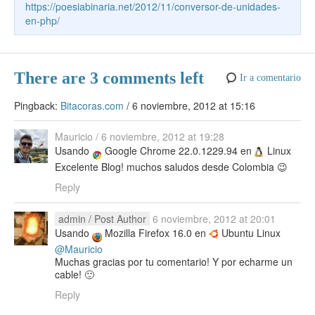
o
p
m
m
n
tir
https://poesiabinaria.net/2012/11/conversor-de-unidades-
189
$nunits
=
count
(
$units
)
;
k
en-php/
190
for
(
$i
=
0
;
$i
<
$nunits
;
$i
++
)
e
191
{
192
if
(
(
$validUnits
!=
null
)
&&
(
!
array_search
(
$u
193
continue
;
194
There are 3 comments left
Ir a comentario
195
if
(
(
$units
[
$i
]
[
'name'
]
==
$unitName
)
||
(
$th
196
return
$i
;
Pingback:
Bitacoras.com
/
6 noviembre, 2012 at 15:16
197
}
198
return
false
;
199
}
Mauricio
/
6 noviembre, 2012 at 19:28
200
Usando
Google Chrome 22.0.1229.94 en
Linux
201
/**
Excelente Blog! muchos saludos desde Colombia 😉
202
* Convierte unidades
203
*
Reply
204
* @param $type Tipo de unidad
205
* @param $qty Cantidad a convertir
admin
/ Post Author
6 noviembre, 2012 at 20:01
206
* @param $fromUnit Unidad de origen
Usando
Mozilla Firefox 16.0 en
Ubuntu Linux
207
* @param $toUnit Unidad de destino
@Mauricio
208
*
Muchas gracias por tu comentario! Y por echarme un
209
* @return Resultado o falso (si hay error)
cable! 🙂
210
*/
211
public
function
convert
(
$type
,
$qty
,
$fromUnit
Reply
212
{
213
if
(
!
$this
->
fillUnit
(
$type
)
)