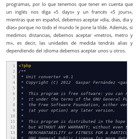
programas, por lo que tenemos que tener en cuenta que
un inglés nos diga «5 days» y un francés «5 jours»,
mientras que en español, debemos aceptar «día, días, dia y
días» porque no todo el mundo le pone la tilde. Además, si
medimos distancias, debemos aceptar «metros, metro y
m», es decir, las unidades de medida tendrás alias y
dependiendo del idioma debemos aceptar unos u otros.
1
<?php
2
/**
3
* Unit converter v0.1
4
* Copyright (C) 2012 Gaspar Fernández <gaspar.f
5
*
6
* This program is free software: you can redist
7
* it under the terms of the GNU General Public 
8
* the Free Software Foundation, either version 
9
* (at your option) any later version.
10
*
11
* This program is distributed in the hope that 
12
* but WITHOUT ANY WARRANTY; without even the im
13
* MERCHANTABILITY or FITNESS FOR A PARTICULAR 
14
* GNU General Public License for more details.