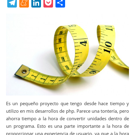
a
w
nt
uf
ip
h
T
M
Li
P
C
c
itt
er
f
b
at
el
e
n
o
o
e
er
e
er
o
s
e
n
k
ck
m
b
st
ar
A
gr
e
e
et
p
o
d
p
a
a
dI
ar
o
p
m
m
n
tir
k
e
Es un pequeño proyecto que tengo desde hace tiempo y
utilizo en mis desarrollos de php. Parece una tontería, pero
ahorra tiempo a la hora de convertir unidades dentro de
un programa. Esto es una parte importante a la hora de
proporcionar una experiencia de usuario, ya que a la hora