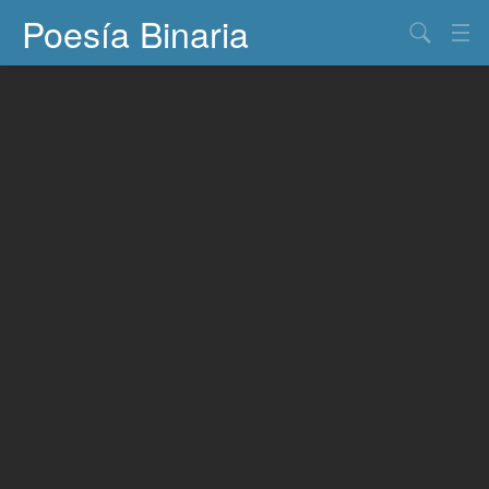
Poesía Binaria
Buscar
Información
Documentos
Entretenimiento
Contacto