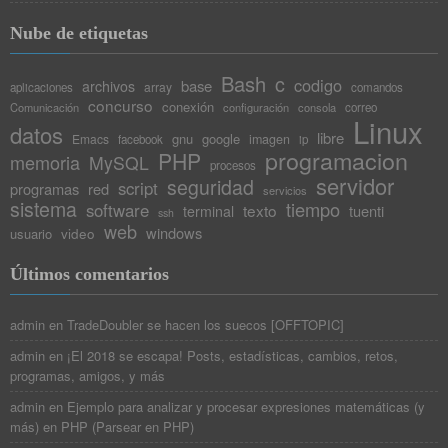
264
if
(
!
is_int
(
$tmp
)
)
Nube de etiquetas
265
break
;
266
$qty
=
$tmp
;
267
$currentUnit
=
$i
+
1
;
Bash
c
codigo
base
archivos
array
aplicaciones
comandos
268
}
concurso
conexión
Comunicación
configuración
consola
correo
269
Linux
270
return
array
(
$qty
,
$this
->
units
[
$type
]
[
$curr
datos
libre
gnu
google
Emacs
imagen
facebook
ip
271
}
programacion
PHP
memoria
MySQL
272
procesos
servidor
273
/**
seguridad
script
programas
red
servicios
274
* Valida una unidad dada en cualquiera de sus
sistema
tiempo
software
texto
tuenti
terminal
ssh
275
*
web
windows
video
usuario
276
* @param $type Tipo de unidad
277
* @param $unit Unidad
278
* @param $validUnits Array de unidades válida
Últimos comentarios
279
*
280
* @return bool true if unit is right
admin
en
TradeDoubler se hacen los suecos [OFFTOPIC]
281
*/
282
public
function
validateUnit
(
$type
,
$unit
,
$va
admin
en
¡El 2018 se escapa! Posts, estadísticas, cambios, retos,
283
{
programas, amigos, y más
284
return
(
$this
->
findUnit
(
$type
,
$unit
,
$valid
285
}
admin
en
Ejemplo para analizar y procesar expresiones matemáticas (y
286
más) en PHP (Parsear en PHP)
287
/**