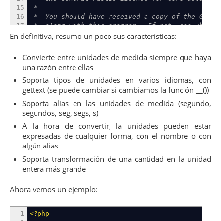
15
*
16
* You should have received a copy of the GNU Ge
17
* along with this program. If not, see <http:/
18
*/
En definitiva, resumo un poco sus características:
19
20
Convierte entre unidades de medida siempre que haya
21
/******** UTILIDADES *********/
una razón entre ellas
22
23
/* Extrae una clave de un valor, sólo si existe,
Soporta tipos de unidades en varios idiomas, con
24
function
get_akey
(
&
$array
,
$key
,
$defaultValue
=
n
gettext (se puede cambiar si cambiamos la función __())
25
return
(
isset
(
$array
[
$key
]
)
)
?
$array
[
$key
]
:
$def
Soporta alias en las unidades de medida (segundo,
26
}
segundos, seg, segs, s)
27
28
A la hora de convertir, la unidades pueden estar
29
expresadas de cualquier forma, con el nombre o con
30
class
UnitConverter
algún alias
31
{
Soporta transformación de una cantidad en la unidad
32
private
$timeUnitName
=
"time"
;
33
private
$lengthUnitName
=
"length"
;
entera más grande
34
private
$storageUnitName
=
"storage"
;
35
Ahora vemos un ejemplo:
36
protected
$units
=
array
(
)
;
37
protected
$validUnitTypes
=
array
(
)
;
38
1
<?php
39
function
__construct
(
)