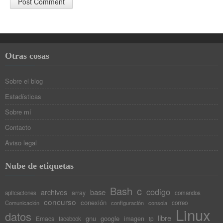
Otras cosas
Sobre el blog
Estadísticas
Sobre mí
Contacto
Aviso legal
Nube de etiquetas
Bash
c
codigo
base
archivos
array
aplicaciones
comandos
concurso
conexión
Comunicación
configuración
consola
correo
Linux
datos
libre
gnu
google
Emacs
imagen
facebook
ip