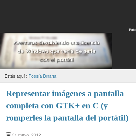
Publi
Estás aquí :
Poesía Binaria
Representar imágenes a pantalla
completa con GTK+ en C (y
romperles la pantalla del portátil)
31 mayo, 2012