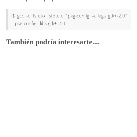
39
40
return
0
;
41
}
$ gcc -o fsfoto fsfoto.c `pkg-config –cflags gtk+-2.0`
`pkg-config –libs gtk+-2.0`
También podría interesarte....