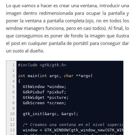
Lo que vamos a hacer es crear una ventana, introducir una
imagen dentro redimensionada para ocupar la pantalla y
poner la ventana a pantalla completa (ojo, no en todos los
window managers funciona, pero en casi todos). Al final, lo
que conseguimos es poner de fondo la imagen que ilustra
el post en cualquier pantalla de portátil para conseguir dar
un susto al dueño.
1
#include <gtk/gtk.h>
2
3
int
main
(
int
argc
,
char
**
argv
)
4
{
5
GtkWindow
*
window
;
6
GdkPixbuf
*
pixbuf
;
7
GtkWidget
*
picture
;
8
GdkScreen
*
screen
;
9
10
gtk_init
(
&
argc
,
&
argv
)
;
11
12
/* Creamos una ventana en el nivel superior */
13
window
=
GTK_WINDOW
(
gtk_window_new
(
GTK_WINDOW_