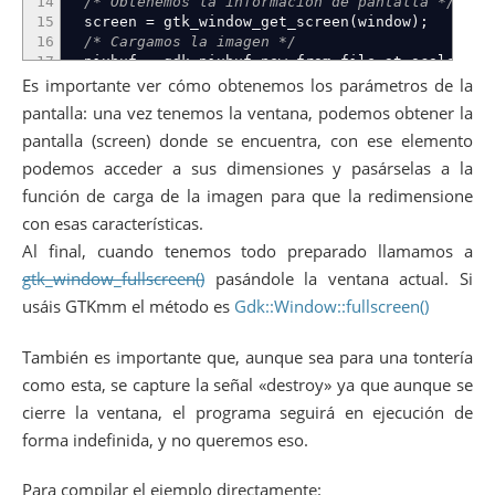
14
/* Obtenemos la información de pantalla */
15
screen
=
gtk_window_get_screen
(
window
)
;
16
/* Cargamos la imagen */
17
pixbuf
=
gdk_pixbuf_new_from_file_at_scale
(
"Cr
18
gdk_screen_get_width
(
sc
Es importante ver cómo obtenemos los parámetros de la
19
gdk_screen_get_height
(
s
pantalla: una vez tenemos la ventana, podemos obtener la
20
FALSE
,
/* No respetar a
pantalla (screen) donde se encuentra, con ese elemento
21
NULL
)
;
22
podemos acceder a sus dimensiones y pasárselas a la
23
/* Cuando cerremos la ventana, salimos de la a
función de carga de la imagen para que la redimensione
24
gtk_signal_connect
(
GTK_OBJECT
(
window
)
,
"dest
con esas características.
25
GTK_SIGNAL_FUNC
(
gtk_main_quit
)
,
NU
26
Al final, cuando tenemos todo preparado llamamos a
27
/* Metemos la imagen dentro de la ventana */
gtk_window_fullscreen()
pasándole la ventana actual. Si
28
picture
=
gtk_image_new_from_pixbuf
(
pixbuf
)
;
29
gtk_container_add
(
GTK_CONTAINER
(
window
)
,
GTK_W
usáis GTKmm el método es
Gdk::Window::fullscreen()
30
31
/* Mostramos todo */
También es importante que, aunque sea para una tontería
32
gtk_widget_show_all
(
GTK_WIDGET
(
window
)
)
;
33
como esta, se capture la señal «destroy» ya que aunque se
34
/* Hacemos pantalla completa */
cierre la ventana, el programa seguirá en ejecución de
35
gtk_window_fullscreen
(
window
)
;
forma indefinida, y no queremos eso.
36
37
/* Comenzamos */
38
gtk_main
(
)
;
Para compilar el ejemplo directamente: