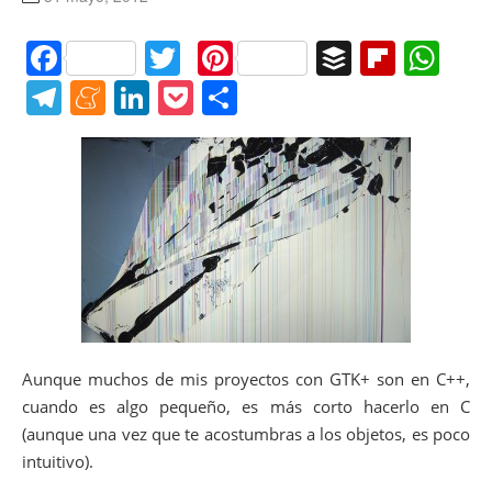
F
T
Pi
B
Fl
W
a
w
nt
uf
ip
h
T
M
Li
P
C
c
itt
er
f
b
at
el
e
n
o
o
e
er
e
er
o
s
e
n
k
ck
m
b
st
ar
A
gr
e
e
et
p
o
d
p
a
a
dI
ar
o
p
m
m
n
tir
k
e
Aunque muchos de mis proyectos con GTK+ son en C++,
cuando es algo pequeño, es más corto hacerlo en C
(aunque una vez que te acostumbras a los objetos, es poco
intuitivo).