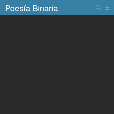
Poesía Binaria
Buscar
Información
Documentos
Entretenimiento
Contacto