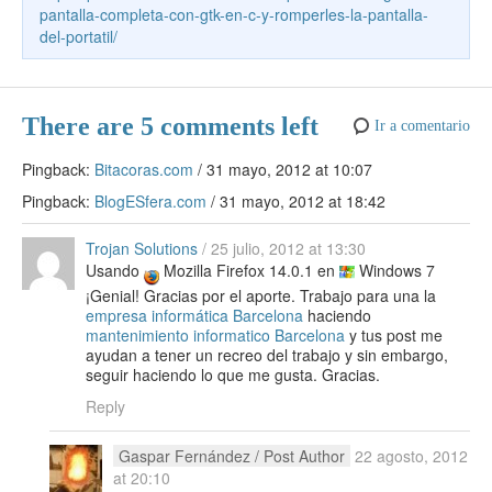
k
e
pantalla-completa-con-gtk-en-c-y-romperles-la-pantalla-
del-portatil/
There are 5 comments left
Ir a comentario
Pingback:
Bitacoras.com
/
31 mayo, 2012 at 10:07
Pingback:
BlogESfera.com
/
31 mayo, 2012 at 18:42
Trojan Solutions
/
25 julio, 2012 at 13:30
Usando
Mozilla Firefox 14.0.1 en
Windows 7
¡Genial! Gracias por el aporte. Trabajo para una la
empresa informática Barcelona
haciendo
mantenimiento informatico Barcelona
y tus post me
ayudan a tener un recreo del trabajo y sin embargo,
seguir haciendo lo que me gusta. Gracias.
Reply
Gaspar Fernández
/ Post Author
22 agosto, 2012
at 20:10