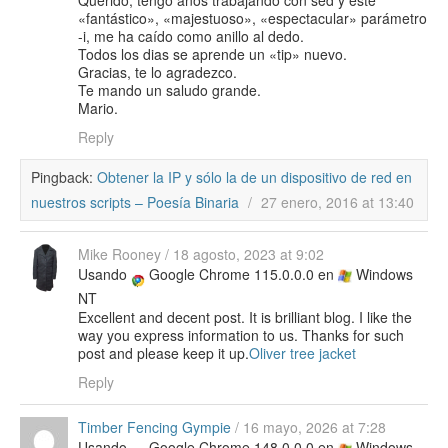
Querido, tengo años trabajando con sed y este
«fantástico», «majestuoso», «espectacular» parámetro
-i, me ha caído como anillo al dedo.
Todos los dias se aprende un «tip» nuevo.
Gracias, te lo agradezco.
Te mando un saludo grande.
Mario.
Reply
Pingback:
Obtener la IP y sólo la de un dispositivo de red en
nuestros scripts – Poesía Binaria
/
27 enero, 2016 at 13:40
Mike Rooney
/
18 agosto, 2023 at 9:02
Usando
Google Chrome 115.0.0.0 en
Windows
NT
Excellent and decent post. It is brilliant blog. I like the
way you express information to us. Thanks for such
post and please keep it up.
Oliver tree jacket
Reply
Timber Fencing Gympie
/
16 mayo, 2026 at 7:28
Usando
Google Chrome 148.0.0.0 en
Windows