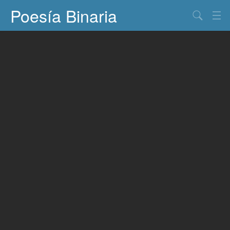
Poesía Binaria
Buscar
Información
Documentos
Entretenimiento
Contacto