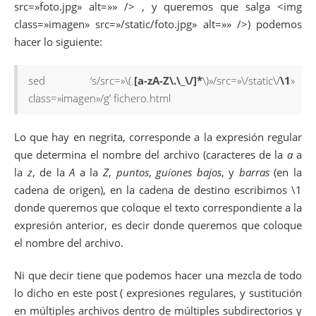
src=»foto.jpg» alt=»» /> , y queremos que salga <img
class=»imagen» src=»/static/foto.jpg» alt=»» />) podemos
hacer lo siguiente:
sed ‘s/src=»\(.
[a-zA-Z\.\_\/]*
\)»/src=»\/static\/
\1
»
class=»imagen»/g’ fichero.html
Lo que hay en negrita, corresponde a la expresión regular
que determina el nombre del archivo (caracteres de la
a
a
la
z
, de la
A
a la
Z
,
puntos
,
guiones bajos
, y
barras
(en la
cadena de origen), en la cadena de destino escribimos \1
donde queremos que coloque el texto correspondiente a la
expresión anterior, es decir donde queremos que coloque
el nombre del archivo.
Ni que decir tiene que podemos hacer una mezcla de todo
lo dicho en este post ( expresiones regulares, y sustitución
en múltiples archivos dentro de múltiples subdirectorios y