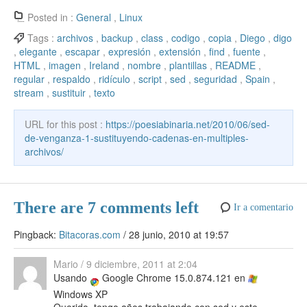
e
er
e
er
o
s
e
n
k
ck
m
Posted in :
General
,
Linux
b
st
ar
A
gr
e
e
et
p
Tags :
archivos
,
backup
,
class
,
codigo
,
copia
,
Diego
,
digo
,
elegante
,
escapar
,
expresión
,
extensión
,
find
,
fuente
,
o
d
p
a
a
dI
ar
HTML
,
imagen
,
Ireland
,
nombre
,
plantillas
,
README
,
o
p
m
m
n
tir
regular
,
respaldo
,
ridículo
,
script
,
sed
,
seguridad
,
Spain
,
stream
,
sustituir
,
texto
k
e
URL for this post :
https://poesiabinaria.net/2010/06/sed-
de-venganza-1-sustituyendo-cadenas-en-multiples-
archivos/
There are 7 comments left
Ir a comentario
Pingback:
Bitacoras.com
/
28 junio, 2010 at 19:57
Mario
/
9 diciembre, 2011 at 2:04
Usando
Google Chrome 15.0.874.121 en
Windows XP