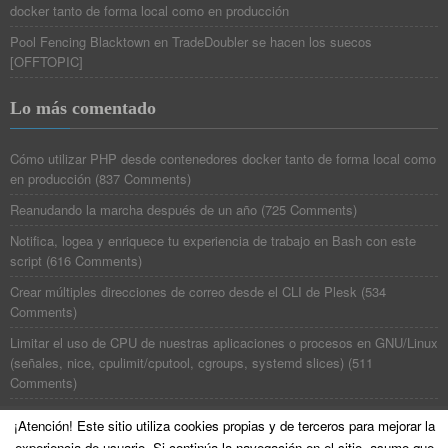
docker tanto de forma local como en producción
Pool Fencing Blacktown
en
TradeDoubler se hacen los suecos
[OFFTOPIC]
Lo más comentado
Cómo utilizar PHP desde contenedores docker tanto de forma local como
en producción
(
837 Comments
)
Reanudando la marcha después de un año
(
725 Comments
)
Notifica, logea y enriquece tu experiencia de trabajo en Bash con este
script
(
616 Comments
)
Crear múltiples direcciones de correo desde el CLI de Plesk
(
534
Comments
)
Limitar el uso de CPU de nuestras aplicaciones o procesos en GNU/Linux
(señales, nice, cpulimit/cputool, cgroups, systemd slices)
(
511
Comments
)
¡Atención! Este sitio utiliza cookies propias y de terceros para mejorar la
experiencia de usuario, Si continúa la navegación en el sitio, asumo que