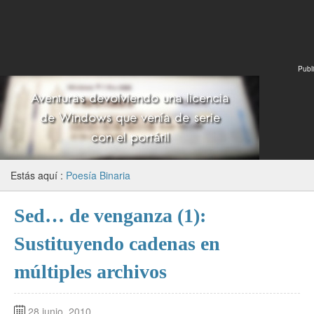
Publi
Estás aquí :
Poesía Binaria
Sed… de venganza (1):
Sustituyendo cadenas en
múltiples archivos
28 junio, 2010