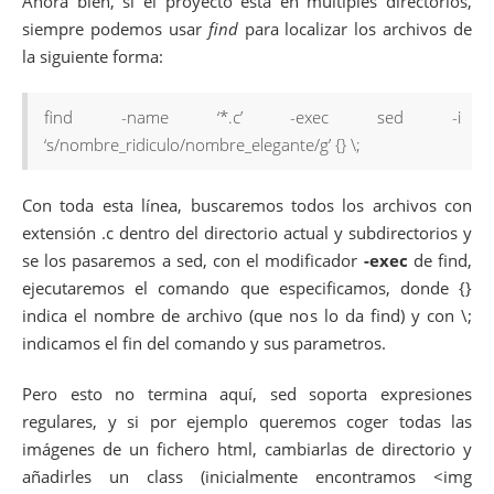
Ahora bien, si el proyecto está en múltiples directorios,
siempre podemos usar
find
para localizar los archivos de
la siguiente forma:
find -name ‘*.c’ -exec sed -i
‘s/nombre_ridiculo/nombre_elegante/g’ {} \;
Con toda esta línea, buscaremos todos los archivos con
extensión .c dentro del directorio actual y subdirectorios y
se los pasaremos a sed, con el modificador
-exec
de find,
ejecutaremos el comando que especificamos, donde {}
indica el nombre de archivo (que nos lo da find) y con \;
indicamos el fin del comando y sus parametros.
Pero esto no termina aquí, sed soporta expresiones
regulares, y si por ejemplo queremos coger todas las
imágenes de un fichero html, cambiarlas de directorio y
añadirles un class (inicialmente encontramos <img