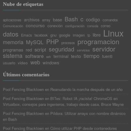
Nube de etiquetas
Bash
c
codigo
base
archivos
array
aplicaciones
comandos
concurso
conexión
Comunicación
configuración
consola
correo
Linux
datos
libre
gnu
google
Emacs
imagen
facebook
ip
programacion
PHP
memoria
MySQL
procesos
servidor
seguridad
script
programas
red
servicios
sistema
tiempo
software
texto
tuenti
terminal
ssh
web
windows
video
usuario
Últimos comentarios
Pool Fencing Blacktown
en
Reanudando la marcha después de un año
Pool Fencing Blacktown
en
BITes: Robot IA ¡racista! ChromeOS en
Virtualbox, consejos para ingenieros, trabajo desde casa, Bruce Wayne
Pool Fencing Blacktown
en
Píldora: Utilizar arrays con nombre dinámico
en Bash
Pool Fencing Blacktown
en
Cómo utilizar PHP desde contenedores