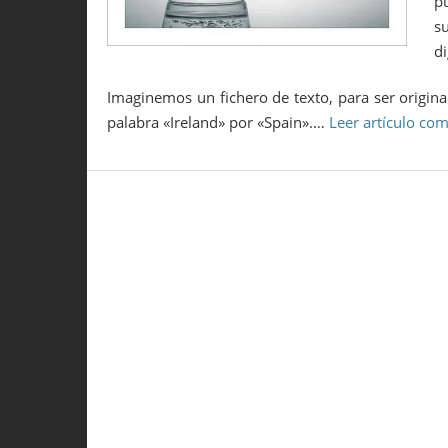
p
s
d
Imaginemos un fichero de texto, para ser origin
palabra «Ireland» por «Spain».…
Leer artículo co