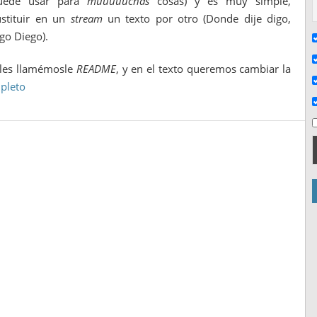
uede usar para
muuuuuchas
cosas) y es muy simple,
ustituir en un
stream
un texto por otro (Donde dije digo,
igo Diego).
ales llamémosle
README
, y en el texto queremos cambiar la
mpleto