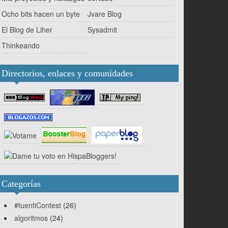
Ocho bits hacen un byte
Jvare Blog
El Blog de Liher
Sysadmit
Thinkeando
Directorios, enlaces y comunidades
Categorías
#tuentiContest
(26)
algoritmos
(24)