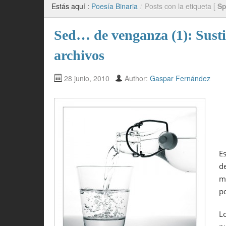
Estás aquí :
Poesía Binaria
/
Posts con la etiqueta [
S
Sed… de venganza (1): Susti
archivos
28 junio, 2010
Author:
Gaspar Fernández
E
d
m
p
L