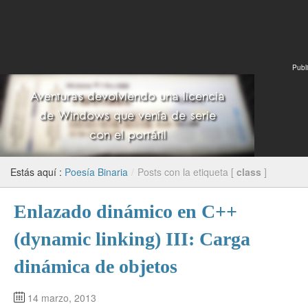
Publi
Estás aquí :
Poesía Binaria
/
Posts con la etiqueta [
class
]
Enlazado dinámico en C++
(dynamic linking) III: Carga
dinámica de objetos
14 marzo, 2013