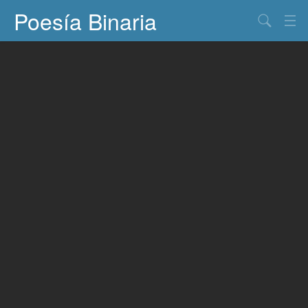
Poesía Binaria
Buscar
Información
Documentos
Entretenimiento
Contacto