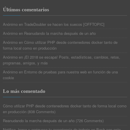
Últimos comentarios
Anónimo
en
TradeDoubler se hacen los suecos [OFFTOPIC]
Anónimo
en
Reanudando la marcha después de un año
Anónimo
en
Cómo utilizar PHP desde contenedores docker tanto de
forma local como en producción
Anónimo
en
¡El 2018 se escapa! Posts, estadísticas, cambios, retos,
programas, amigos, y más
Anónimo
en
Entorno de pruebas para nuestra web en función de una
cookie
Lo más comentado
Cómo utilizar PHP desde contenedores docker tanto de forma local como
en producción
(
838 Comments
)
Reanudando la marcha después de un año
(
726 Comments
)
Notifica, logea y enriquece tu experiencia de trabajo en Bash con este