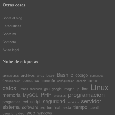
Otras cosas
Sobre el blog
Estadísticas
Sobre mí
Contacto
Aviso legal
Nube de etiquetas
Bash
c
codigo
base
archivos
array
aplicaciones
comandos
concurso
conexión
Comunicación
configuración
consola
correo
Linux
datos
libre
gnu
google
Emacs
imagen
facebook
ip
programacion
PHP
memoria
MySQL
procesos
servidor
seguridad
script
programas
red
servicios
sistema
tiempo
software
texto
tuenti
terminal
ssh
web
windows
video
usuario