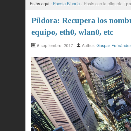
Estás aquí :
Poesía Binaria
/
Posts con la etiqueta [
pa
Píldora: Recupera los nombre
equipo, eth0, wlan0, etc
6 septiembre, 2017
Author:
Gaspar Fernánde