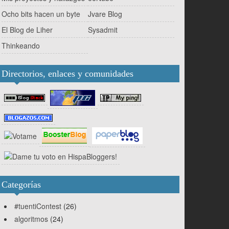
Ocho bits hacen un byte
Jvare Blog
El Blog de Liher
Sysadmit
Thinkeando
Directorios, enlaces y comunidades
Categorías
#tuentiContest
(26)
algoritmos
(24)