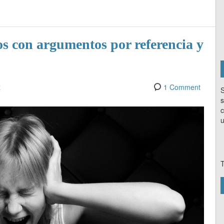
s con argumentos por referencia y
z
1 Comment
S
s
c
u
T