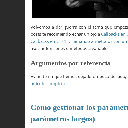
Volvemos a dar guerra con el tema que empeza
posts te recomiendo echar un ojo a
Callbacks en
Callbacks en C++11, llamando a métodos con un 
asociar funciones o métodos a variables.
Argumentos por referencia
Es un tema que hemos dejado un poco de lado, 
artículo completo
Cómo gestionar los parámetr
parámetros largos)