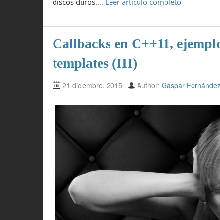
discos duros.…
Leer artículo completo
Callbacks en C++11, ejemplo
templates (III)
21 diciembre, 2015
Author:
Gaspar Fernánde