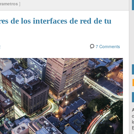
rametros
]
s de los interfaces de red de tu
z
7 Comments
A
c
l
E