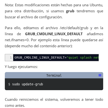
Nota: Estas modificaciones están hechas para una Ubuntu,
para otra distribución, si usamos
grub
tendremos que
buscar el archivo de configuración.
Para ello, editamos el archivo /etc/default/grub y en la
línea de
GRUB_CMDLINE_LINUX_DEFAULT
añadimos
net.ifnames=0. Por ejemplo esta línea puede quedarse así
(depende mucho del contenido anterior):
1
GRUB_CMDLINE_LINUX_DEFAULT
=
"quiet splash net.ifn
Y luego ejecutamos:
s
u
d
o
u
p
d
a
t
e
-
g
r
u
b
Cuando reiniciemos el sistema, volveremos a tener todo
como antes.