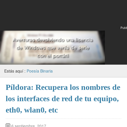
Publi
Estás aquí :
Poesía Binaria
Píldora: Recupera los nombres de
los interfaces de red de tu equipo,
eth0, wlan0, etc
6 septiembre, 2017