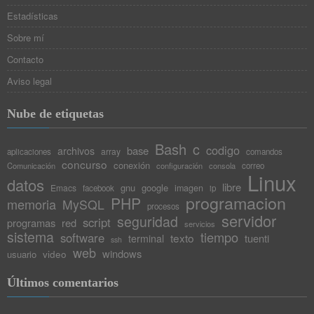
Estadísticas
Sobre mí
Contacto
Aviso legal
Nube de etiquetas
Bash
c
codigo
base
archivos
array
aplicaciones
comandos
concurso
conexión
Comunicación
configuración
consola
correo
Linux
datos
libre
gnu
google
Emacs
imagen
facebook
ip
programacion
PHP
memoria
MySQL
procesos
servidor
seguridad
script
programas
red
servicios
sistema
tiempo
software
texto
tuenti
terminal
ssh
web
windows
video
usuario
Últimos comentarios