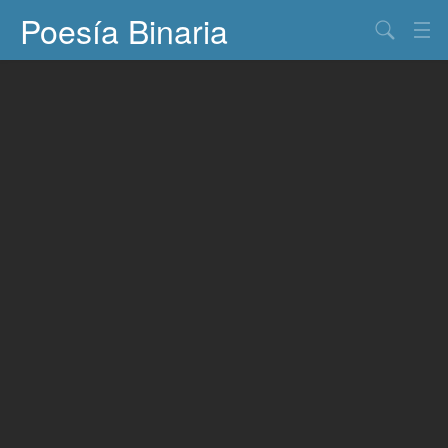
Poesía Binaria
Buscar
Información
Documentos
Entretenimiento
Contacto