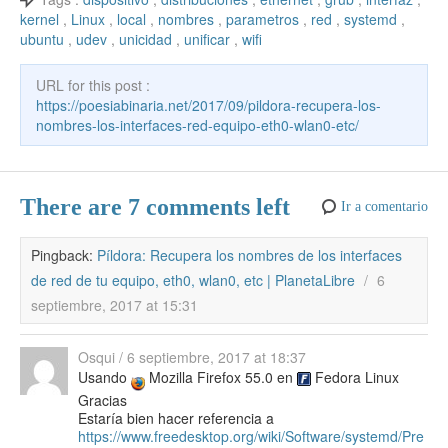
gr
e
e
et
p
kernel
,
Linux
,
local
,
nombres
,
parametros
,
red
,
systemd
,
o
d
p
a
a
dI
ar
ubuntu
,
udev
,
unicidad
,
unificar
,
wifi
o
p
m
m
n
tir
k
URL for this post :
e
https://poesiabinaria.net/2017/09/pildora-recupera-los-
nombres-los-interfaces-red-equipo-eth0-wlan0-etc/
There are 7 comments left
Ir a comentario
Pingback:
Píldora: Recupera los nombres de los interfaces
de red de tu equipo, eth0, wlan0, etc | PlanetaLibre
/
6
septiembre, 2017 at 15:31
Osqui
/
6 septiembre, 2017 at 18:37
Usando
Mozilla Firefox 55.0 en
Fedora Linux
Gracias
Estaría bien hacer referencia a
https://www.freedesktop.org/wiki/Software/systemd/Pre