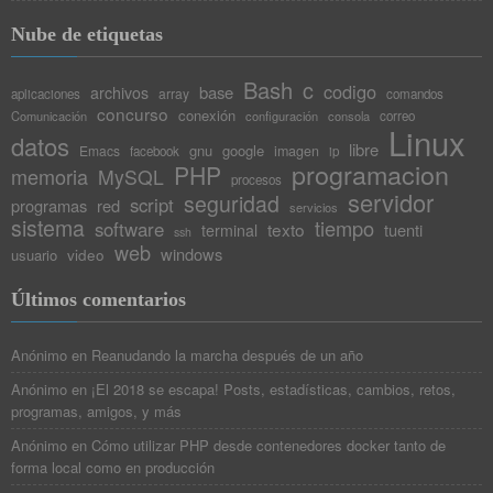
Nube de etiquetas
Bash
c
codigo
base
archivos
array
aplicaciones
comandos
concurso
conexión
Comunicación
configuración
consola
correo
Linux
datos
libre
gnu
google
Emacs
imagen
facebook
ip
programacion
PHP
memoria
MySQL
procesos
servidor
seguridad
script
programas
red
servicios
sistema
tiempo
software
texto
tuenti
terminal
ssh
web
windows
video
usuario
Últimos comentarios
Anónimo
en
Reanudando la marcha después de un año
Anónimo
en
¡El 2018 se escapa! Posts, estadísticas, cambios, retos,
programas, amigos, y más
Anónimo
en
Cómo utilizar PHP desde contenedores docker tanto de
forma local como en producción