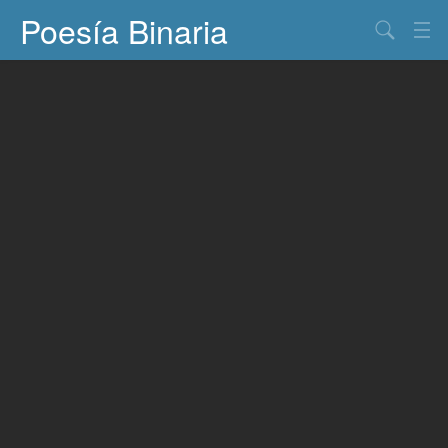
Poesía Binaria
Buscar
Información
Documentos
Entretenimiento
Contacto