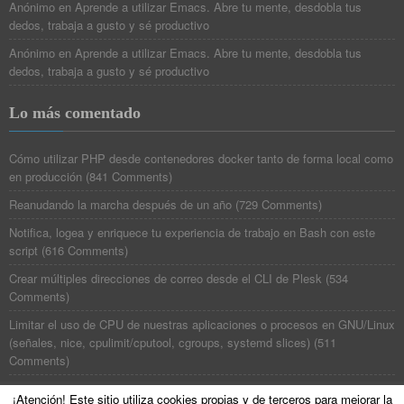
Anónimo
en
Aprende a utilizar Emacs. Abre tu mente, desdobla tus
dedos, trabaja a gusto y sé productivo
Anónimo
en
Aprende a utilizar Emacs. Abre tu mente, desdobla tus
dedos, trabaja a gusto y sé productivo
Lo más comentado
Cómo utilizar PHP desde contenedores docker tanto de forma local como
en producción
(
841 Comments
)
Reanudando la marcha después de un año
(
729 Comments
)
Notifica, logea y enriquece tu experiencia de trabajo en Bash con este
script
(
616 Comments
)
Crear múltiples direcciones de correo desde el CLI de Plesk
(
534
Comments
)
Limitar el uso de CPU de nuestras aplicaciones o procesos en GNU/Linux
(señales, nice, cpulimit/cputool, cgroups, systemd slices)
(
511
Comments
)
¡Atención! Este sitio utiliza cookies propias y de terceros para mejorar la