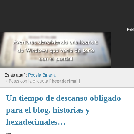
Publi
Estás aquí :
Poesía Binaria
/
Posts con la etiqueta [
hexadecimal
]
Un tiempo de descanso obligado
para el blog, historias y
hexadecimales…