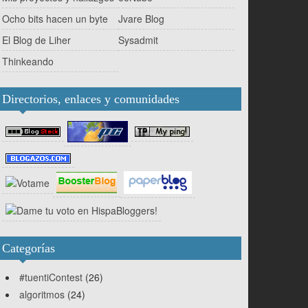
Ocho bits hacen un byte
Jvare Blog
El Blog de Liher
Sysadmit
Thinkeando
Directorios, enlaces y comunidades
Categorías
#tuentiContest
(26)
algoritmos
(24)