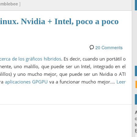
umblebee
]
nux. Nvidia + Intel, poco a poco
20 Comments
cerca de los gráficos híbridos
. Es decir, cuando un portátil o
nte, uno malillo, que puede ser un Intel, integrado en el
illos) y uno mucho mejor, que puede ser un Nvidia o ATI
ara
aplicaciones GPGPU
va a funcionar mucho mejor.…
Leer
A
c
l
E