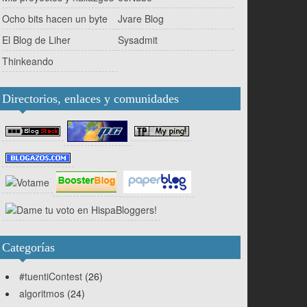
Ocho bits hacen un byte
Jvare Blog
El Blog de Liher
Sysadmit
Thinkeando
Directorios, enlaces y comunidades
Categorías
#tuentiContest
(26)
algoritmos
(24)