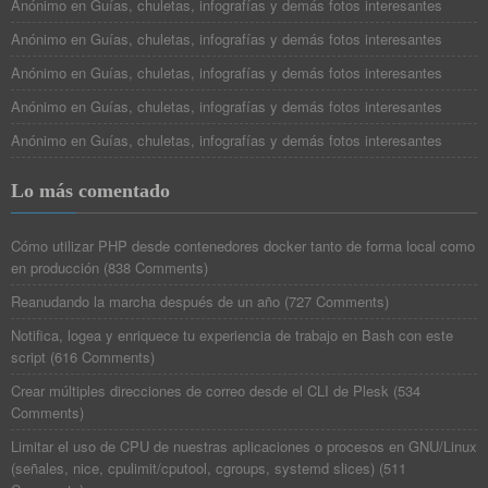
Anónimo
en
Guías, chuletas, infografías y demás fotos interesantes
Anónimo
en
Guías, chuletas, infografías y demás fotos interesantes
Anónimo
en
Guías, chuletas, infografías y demás fotos interesantes
Anónimo
en
Guías, chuletas, infografías y demás fotos interesantes
Anónimo
en
Guías, chuletas, infografías y demás fotos interesantes
Lo más comentado
Cómo utilizar PHP desde contenedores docker tanto de forma local como
en producción
(
838 Comments
)
Reanudando la marcha después de un año
(
727 Comments
)
Notifica, logea y enriquece tu experiencia de trabajo en Bash con este
script
(
616 Comments
)
Crear múltiples direcciones de correo desde el CLI de Plesk
(
534
Comments
)
Limitar el uso de CPU de nuestras aplicaciones o procesos en GNU/Linux
(señales, nice, cpulimit/cputool, cgroups, systemd slices)
(
511