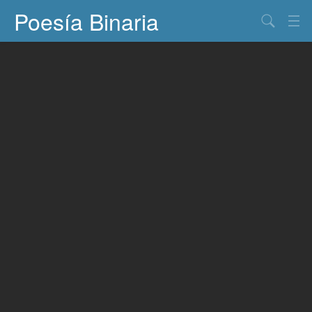
Poesía Binaria
Buscar
Información
Documentos
Entretenimiento
Contacto