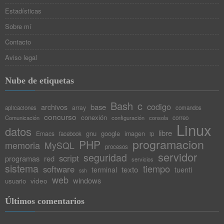
Estadísticas
Sobre mí
Contacto
Aviso legal
Nube de etiquetas
Bash
c
codigo
base
archivos
array
aplicaciones
comandos
concurso
conexión
Comunicación
configuración
consola
correo
Linux
datos
libre
gnu
google
Emacs
imagen
facebook
ip
programacion
PHP
memoria
MySQL
procesos
servidor
seguridad
script
programas
red
servicios
sistema
tiempo
software
texto
tuenti
terminal
ssh
web
windows
video
usuario
Últimos comentarios