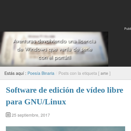
Publi
Estás aquí :
Poesía Binaria
/
Posts con la etiqueta [
arte
]
Software de edición de vídeo libre
para GNU/Linux
25 septiembre, 2017