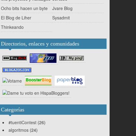
Ocho bits hacen un byte
Jvare Blog
El Blog de Liher
Sysadmit
Thinkeando
Directorios, enlaces y comunidades
Categorías
#tuentiContest
(26)
algoritmos
(24)