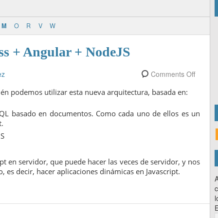
M
O
R
V
W
 + Angular + NodeJS
ez
Comments Off
ién podemos utilizar esta nueva arquitectura, basada en:
SQL basado en documentos. Como cada uno de ellos es un
.
JS
ipt en servidor, que puede hacer las veces de servidor, y nos
 es decir, hacer aplicaciones dinámicas en Javascript.
A
c
l
E