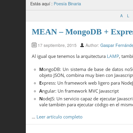
Estás aquí :
Poesía Binaria
A
L
MEAN – MongoDB + Express
17 septiembre, 2015
Author:
Gaspar Fernánd
Al igual que tenemos la arquitectura
LAMP
, tamb
M
ongoDB: Un sistema de base de datos no
objeto JSON, combina muy bien con Javascript
E
xpress: Un framework web ligero para Node
A
ngular: Un framework MVC Javascript
N
odeJS: Un servicio capaz de ejecutar Javascr
vale también para ejecutar código en el mismo,
…
Leer artículo completo