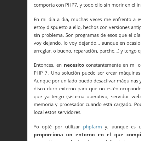
comporta con PHP7, y todo ello sin morir en el in
En mi día a día, muchas veces me enfrento a e
estoy dispuesto a ello, hechos con versiones an
sin problema. Son programas de esos que el día q
voy dejando, lo voy dejando… aunque en ocasione
arreglar, o bueno, reparación, parche…) y tengo q
Entonces, en
necesito
constantemente en mi 
PHP 7. Una solución puede ser crear máquinas
Aunque por un lado puedo desactivar máquinas y 
disco duro externo para que no estén ocupando, 
que ya tengo (sistema operativo, servidor web,
memoria y procesador cuando está cargado. Podrí
local estos servidores.
Yo opté por utilizar
phpfarm
y, aunque es un
proporciona un entorno en el que compila