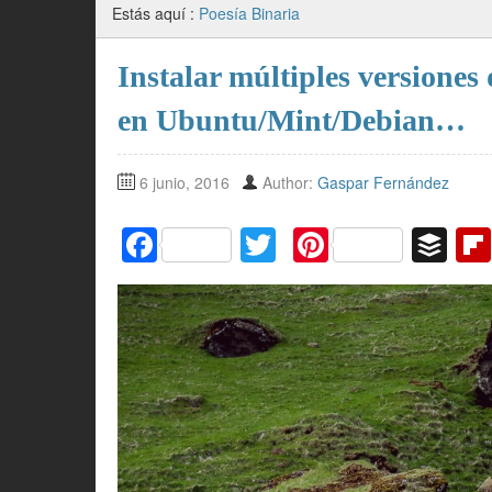
Estás aquí :
Poesía Binaria
Instalar múltiples versione
en Ubuntu/Mint/Debian…
6 junio, 2016
Author:
Gaspar Fernández
F
T
Pi
B
a
w
nt
uf
c
itt
er
f
e
er
e
er
b
st
o
o
k