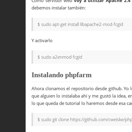
Como servidor web
voy a utilizar Apache 2.
debemos instalar también:
$ sudo apt-get install libapache2-mod-fcgid
Y activarlo
$ sudo a2enmod fcgid
Instalando phpfarm
Ahora clonamos el repositorio desde github. Yo 
que alguien lo instalaba ahí y me gustó la idea, e
lo que queda de tutorial lo haremos desde esa ca
$ sudo git clone https://github.com/cweiske/ph