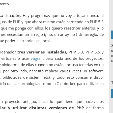
tento.
sa situación. Hay programas que no voy a tocar nunca, ni
tiguas de PHP y que ahora mismo están corriendo en PHP 5.3
ue me ponga con ellos, los quiero reescribir enteros, y lo
s necesitan un arreglo (¡ no, un array no ! Un arreglo, de
ue poder ejecutarlos en local.
S
s
ordenador
tres versiones instaladas
, PHP 5.3, PHP 5.5 y
c
 virtuales o usar
vagrant
para cada uno de los proyectos.
u
olvidarme de ellas cuando no están, incluso tenerlas en un
por otro lado, necesito replicar varias veces un software
 bibliotecas de sistem, etc), y todo esto consume disco,
T
a utilizar tecnologías como LxC o docker para utilizar en
 proyecto antiguo, hace lo que tiene que hacer: nos
r y utilizar distintas versiones de PHP
de forma