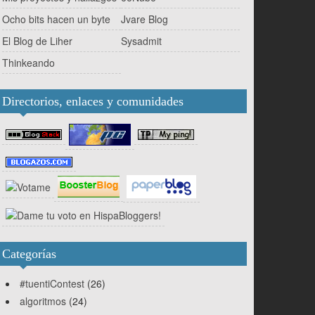
Ocho bits hacen un byte
Jvare Blog
El Blog de Liher
Sysadmit
Thinkeando
Directorios, enlaces y comunidades
Categorías
#tuentiContest
(26)
algoritmos
(24)