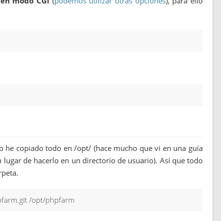
4 en modo CGI
(
podemos utilizar otras opciones
), para ello
lo he copiado todo en /opt/ (hace mucho que vi en una guía
n lugar de hacerlo en un directorio de usuario). Así que todo
rpeta.
pfarm.git /opt/phpfarm