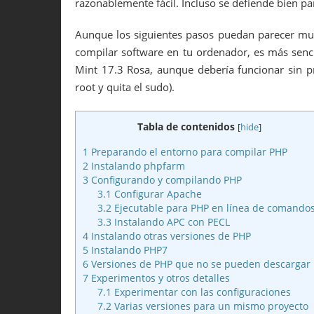
razonablemente fácil. Incluso se defiende bien p
Aunque los siguientes pasos puedan parecer muy
compilar software en tu ordenador, es más sencil
Mint 17.3 Rosa, aunque debería funcionar sin p
root y quita el sudo).
Tabla de contenidos
[
hide
]
1
Preparando el entorno para compilar PHP
2
Instalando phpfarm
3
Configurando y compilando PHP
3.1
Configurar Apache
3.2
Ejecutable para PHP en línea de comando
3.3
Instalando APC con PECL
4
Instalando otras versiones de PHP
5
Instalando PHP7
6
Versiones de PHP que no se pueden descargar
7
Experimentos y otros detalles
7.1
Experimentar con las configuraciones
7.2
Varias versiones para un mismo proyecto