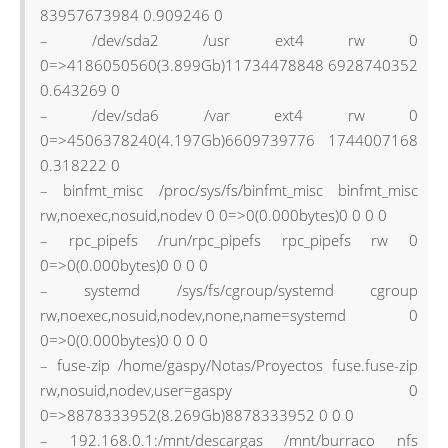
83957673984 0.909246 0
– /dev/sda2 /usr ext4 rw 0
0=>4186050560(3.899Gb)11734478848 6928740352
0.643269 0
– /dev/sda6 /var ext4 rw 0
0=>4506378240(4.197Gb)6609739776 1744007168
0.318222 0
– binfmt_misc /proc/sys/fs/binfmt_misc binfmt_misc
rw,noexec,nosuid,nodev 0 0=>0(0.000bytes)0 0 0 0
– rpc_pipefs /run/rpc_pipefs rpc_pipefs rw 0
0=>0(0.000bytes)0 0 0 0
– systemd /sys/fs/cgroup/systemd cgroup
rw,noexec,nosuid,nodev,none,name=systemd 0
0=>0(0.000bytes)0 0 0 0
– fuse-zip /home/gaspy/Notas/Proyectos fuse.fuse-zip
rw,nosuid,nodev,user=gaspy 0
0=>8878333952(8.269Gb)8878333952 0 0 0
– 192.168.0.1:/mnt/descargas /mnt/burraco nfs