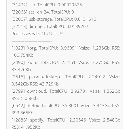
[31472] ssh. TotalCPU: 0.00029825
[32066] scsi_eh_24. TotalCPU: 0
[32067] usb-storage. TotalCPU: 0.0131616
[32518] dirmngr. TotalCPU: 0.0189267
Processes with CPU >= 2%
—————————-
[1323] Xorg. TotalCPU: 3.96091 Vsize: 1.236Gb RSS:
106.754Kb
[2490] kwin. TotalCPU: 2.2151 Vsize: 3.275Gb RSS:
33.426Kb
[2516] plasma-desktop. TotalCPU: 2.24012 Vsize:
3.542Gb RSS: 43.729Kb
[2799] owncloud. TotalCPU: 2.92701 Vsize: 1.362Gb
RSS: 5.068Kb
[6542] firefox. TotalCPU: 35.3001 Vsize: 3.443Gb RSS:
393.865Kb
[12888] spotify. TotalCPU: 2.30546 Vsize: 2.548Gb
RSS: 41.952Kb