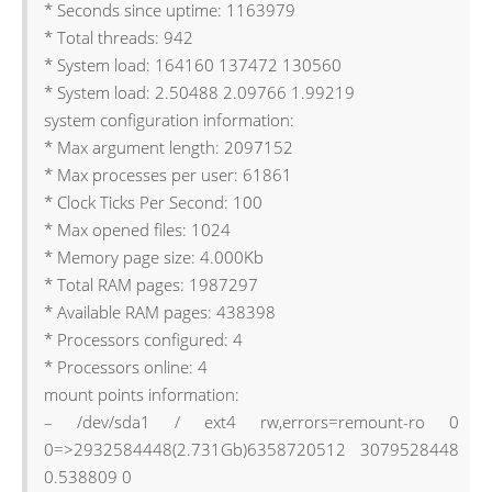
39
{
* Seconds since uptime: 1163979
40
cout
<<
" - "
<<
m.
fileSystem
<<
" "
<<
m.
mount
* Total threads: 942
41
}
* System load: 164160 137472 130560
42
Umon
::
Proc
::
buildProcSummary
(
)
;
43
cout
<<
"---------------------------___"
<<
endl
* System load: 2.50488 2.09766 1.99219
44
cout
<<
"Process count: "
<<
Umon
::
Proc
::
process
system configuration information:
45
cout
<<
"TTBS: "
<<
Umon
::
Proc
::
timeToBuildSumma
46
cout
<<
"Free space on / : "
<<
Umon
::
size
(
Umon
:
* Max argument length: 2097152
47
cout
<<
"Used space on / : "
<<
Umon
::
size
(
Umon
:
* Max processes per user: 61861
48
cout
<<
"Total space on / : "
<<
Umon
::
size
(
Umon
* Clock Ticks Per Second: 100
49
cout
<<
"Used ratio on / : "
<<
Umon
::
Mounts
::
ge
50
cout
<<
"Number of apache processes: "
<<
Umon
::
* Max opened files: 1024
51
cout
<<
"Total PCPU of Emacs: "
<<
Umon
::
Proc
::
t
* Memory page size: 4.000Kb
52
Umon
::
Proc
::
MultiProc
p
=
Umon
::
Proc
::
getByNam
53
cout
<<
p.
name
<<
endl
;
* Total RAM pages: 1987297
54
for
(
auto
sp
:
Umon
::
Proc
::
getAllProcs
(
)
)
* Available RAM pages: 438398
55
{
* Processors configured: 4
56
cout
<<
"["
<<
sp.
first
<<
"] "
<<
sp.
second
.
nam
57
}
* Processors online: 4
58
cout
<<
"Processes with CPU >= 2%"
<<
endl
<<
"---
mount points information:
59
for
(
auto
sp
:
Umon
::
Proc
::
getByPCPU
(
2
,
true
)
)
60
{
– /dev/sda1 / ext4 rw,errors=remount-ro 0
61
cout
<<
"["
<<
sp.
pid
<<
"] "
<<
sp.
name
<<
". Tot
0=>2932584448(2.731Gb)6358720512 3079528448
62
}
0.538809 0
63
cout
<<
"Processes with all threads CPU >= 5%"