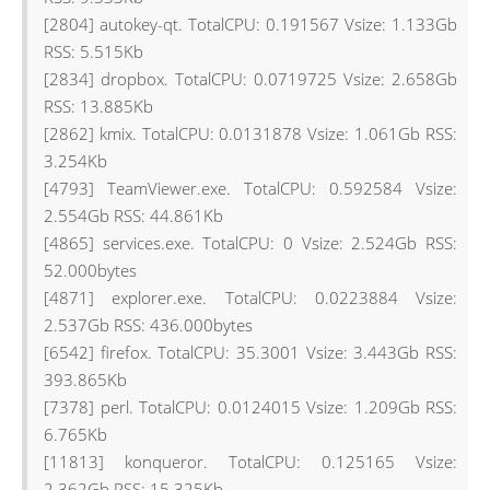
[2804] autokey-qt. TotalCPU: 0.191567 Vsize: 1.133Gb
RSS: 5.515Kb
[2834] dropbox. TotalCPU: 0.0719725 Vsize: 2.658Gb
RSS: 13.885Kb
[2862] kmix. TotalCPU: 0.0131878 Vsize: 1.061Gb RSS:
3.254Kb
[4793] TeamViewer.exe. TotalCPU: 0.592584 Vsize:
2.554Gb RSS: 44.861Kb
[4865] services.exe. TotalCPU: 0 Vsize: 2.524Gb RSS:
52.000bytes
[4871] explorer.exe. TotalCPU: 0.0223884 Vsize:
2.537Gb RSS: 436.000bytes
[6542] firefox. TotalCPU: 35.3001 Vsize: 3.443Gb RSS:
393.865Kb
[7378] perl. TotalCPU: 0.0124015 Vsize: 1.209Gb RSS:
6.765Kb
[11813] konqueror. TotalCPU: 0.125165 Vsize:
2.362Gb RSS: 15.325Kb