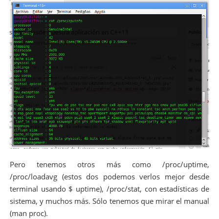
Pero tenemos otros más como /proc/uptime,
/proc/loadavg (estos dos podemos verlos mejor desde
terminal usando $ uptime), /proc/stat, con estadísticas de
sistema, y muchos más. Sólo tenemos que mirar el manual
(man proc).