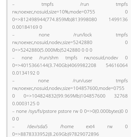
– tmpfs /run tmpfs
rw,noexec,nosuid,size=10%,mode=0755 0
0=>812498944(774.859Mb)813998080 1499136
0.00184169 0
– none /run/lock tmpfs
rw,noexec,nosuid,nodev,size=5242880 0
0=>5242880(5.000Mb)5242880 0 0 0
– none /run/shm tmpfs rw,nosuid,nodev 0
0=>4015366144(3.740Gb)4069982208 54616064
0.0134192 0
– none /run/user tmpfs
rw,noexec,nosuid,nodev,size=104857600,mode=0755
0 0=>104824832(99.969Mb)104857600 32768
0.0003125 0
– none /sys/fs/pstore pstore rw 0 0=>0(0.000bytes)0 0
0 0
– /dev/sda5 /home ext4 rw 0
0=>8878333952(8.269Gb)97829072896