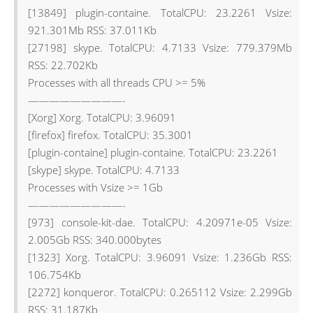
[13849] plugin-containe. TotalCPU: 23.2261 Vsize:
921.301Mb RSS: 37.011Kb
[27198] skype. TotalCPU: 4.7133 Vsize: 779.379Mb
RSS: 22.702Kb
Processes with all threads CPU >= 5%
—————————-
[Xorg] Xorg. TotalCPU: 3.96091
[firefox] firefox. TotalCPU: 35.3001
[plugin-containe] plugin-containe. TotalCPU: 23.2261
[skype] skype. TotalCPU: 4.7133
Processes with Vsize >= 1Gb
—————————-
[973] console-kit-dae. TotalCPU: 4.20971e-05 Vsize:
2.005Gb RSS: 340.000bytes
[1323] Xorg. TotalCPU: 3.96091 Vsize: 1.236Gb RSS:
106.754Kb
[2272] konqueror. TotalCPU: 0.265112 Vsize: 2.299Gb
RSS: 31.187Kb