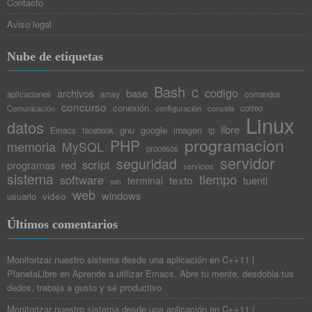
Contacto
Aviso legal
Nube de etiquetas
Bash
c
codigo
base
archivos
array
aplicaciones
comandos
concurso
conexión
Comunicación
configuración
consola
correo
Linux
datos
libre
gnu
google
Emacs
imagen
facebook
ip
programacion
PHP
memoria
MySQL
procesos
servidor
seguridad
script
programas
red
servicios
sistema
tiempo
software
texto
tuenti
terminal
ssh
web
windows
video
usuario
Últimos comentarios
Monitorizar nuestro sistema desde una aplicación en C++11 |
PlanetaLibre
en
Aprende a utilizar Emacs. Abre tu mente, desdobla tus
dedos, trabaja a gusto y sé productivo
Monitorizar nuestro sistema desde una aplicación en C++11 |