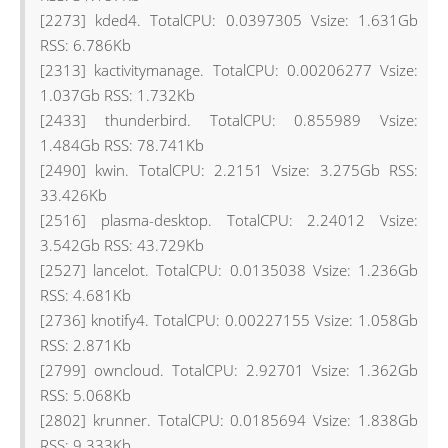
[2273] kded4. TotalCPU: 0.0397305 Vsize: 1.631Gb
RSS: 6.786Kb
[2313] kactivitymanage. TotalCPU: 0.00206277 Vsize:
1.037Gb RSS: 1.732Kb
[2433] thunderbird. TotalCPU: 0.855989 Vsize:
1.484Gb RSS: 78.741Kb
[2490] kwin. TotalCPU: 2.2151 Vsize: 3.275Gb RSS:
33.426Kb
[2516] plasma-desktop. TotalCPU: 2.24012 Vsize:
3.542Gb RSS: 43.729Kb
[2527] lancelot. TotalCPU: 0.0135038 Vsize: 1.236Gb
RSS: 4.681Kb
[2736] knotify4. TotalCPU: 0.00227155 Vsize: 1.058Gb
RSS: 2.871Kb
[2799] owncloud. TotalCPU: 2.92701 Vsize: 1.362Gb
RSS: 5.068Kb
[2802] krunner. TotalCPU: 0.0185694 Vsize: 1.838Gb
RSS: 9.333Kb