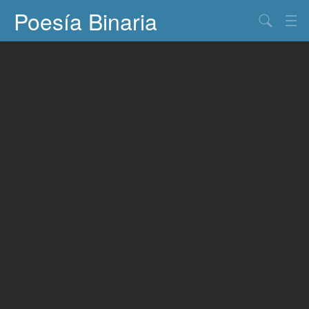
Poesía Binaria
Buscar
Información
Documentos
Entretenimiento
Contacto