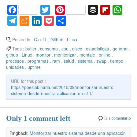
F
T
Pi
B
Fl
W
a
w
nt
uf
ip
h
T
M
Li
P
C
c
itt
er
f
b
at
el
e
n
o
o
e
er
e
er
o
s
e
n
k
ck
m
Posted in :
C++11
,
Github
,
Linux
b
st
ar
A
gr
e
e
et
p
Tags :
buffer
,
consumo
,
cpu
,
disco
,
estadísticas
,
generar
,
github
,
Linux
,
monitor
,
monitorizar
,
montaje
,
online
,
o
d
p
a
a
dI
ar
procesos
,
programas
,
ram
,
salud
,
sistema
,
swap
,
tiempo
,
o
p
m
m
n
tir
unidades
,
uptime
k
e
URL for this post :
https://poesiabinaria.net/2015/09/monitorizar-nuestro-
sistema-desde-nuestra-aplicacion-en-c11/
Only 1 comment left
Ir a comentario
Pingback:
Monitorizar nuestro sistema desde una aplicación