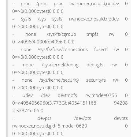
64
for
(
auto
sp
:
Umon
::
Proc
::
getByPCPUCol
(
3
,
tru
– proc /proc proc rw,noexec,nosuid,nodev 0
65
{
0=>0(0.000bytes)0 0 0 0
66
cout
<<
"["
<<
sp.
first
<<
"] "
<<
sp.
second
.
nam
– sysfs /sys sysfs rw,noexec,nosuid,nodev 0
67
}
68
cout
<<
"Processes with Vsize >= 1Gb"
<<
endl
<<
"
0=>0(0.000bytes)0 0 0 0
69
for
(
auto
sp
:
Umon
::
Proc
::
getByVsize
(
1024
*
102
– none /sys/fs/cgroup tmpfs rw 0
70
{
71
cout
<<
"["
<<
sp.
pid
<<
"] "
<<
sp.
name
<<
". Tot
0=>4096(4.000Kb)4096 0 0 0
72
}
– none /sys/fs/fuse/connections fusectl rw 0
73
cout
<<
"Processes with all threads Vsize >= 2
0=>0(0.000bytes)0 0 0 0
74
for
(
auto
sp
:
Umon
::
Proc
::
getByVsizeCol
(
(
unsi
75
{
– none /sys/kernel/debug debugfs rw 0
76
cout
<<
"["
<<
sp.
first
<<
"] "
<<
sp.
second
.
nam
0=>0(0.000bytes)0 0 0 0
77
}
78
– none /sys/kernel/security securityfs rw 0
79
cout
<<
"Value duration: "
<<
Umon
::
valueDuratio
0=>0(0.000bytes)0 0 0 0
80
cout
<<
"Sets value duration to 1.5: "
<<
Umon
::
– udev /dev devtmpfs rw,mode=0755 0
81
cout
<<
"Value duration: "
<<
Umon
::
valueDuratio
82
0=>4054056960(3.776Gb)4054151168 94208
83
// sleep(1);
2.32374e-05 0
84
// Umon::buildProcessSummary();
85
// cout << "TTBS: "<<Umon::timeToBuildSummary(
– devpts /dev/pts devpts
86
// cout << "Process count: "<<Umon::processCou
rw,noexec,nosuid,gid=5,mode=0620 0
87
return
0
;
0=>0(0.000bytes)0 0 0 0
88
}