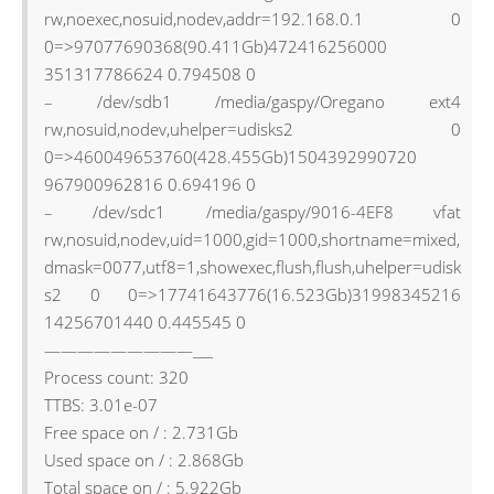
rw,noexec,nosuid,nodev,addr=192.168.0.1 0
0=>97077690368(90.411Gb)472416256000
351317786624 0.794508 0
– /dev/sdb1 /media/gaspy/Oregano ext4
rw,nosuid,nodev,uhelper=udisks2 0
0=>460049653760(428.455Gb)1504392990720
967900962816 0.694196 0
– /dev/sdc1 /media/gaspy/9016-4EF8 vfat
rw,nosuid,nodev,uid=1000,gid=1000,shortname=mixed,
dmask=0077,utf8=1,showexec,flush,flush,uhelper=udisk
s2 0 0=>17741643776(16.523Gb)31998345216
14256701440 0.445545 0
—————————___
Process count: 320
TTBS: 3.01e-07
Free space on / : 2.731Gb
Used space on / : 2.868Gb
Total space on / : 5.922Gb