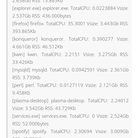
2.658Gb RSS: 13.885Kb
[explorer.exe] explorer.exe. TotalCPU: 0.0223884 Vsize:
2.537Gb RSS: 436.000bytes
[firefox] firefox. TotalCPU: 35.3001 Vsize: 3.443Gb RSS:
393.865Kb
[konqueror] konqueror. TotalCPU: 0.390277 Vsize:
4.661Gb RSS: 46.512Kb
[kwin] kwin. TotalCPU: 2.2151 Vsize: 3.275Gb RSS:
33.426Kb
[mysqld] mysqld. TotalCPU: 0.0942591 Vsize: 2.361Gb
RSS: 3.739Kb
[perl] perl. TotalCPU: 0.0127119 Vsize: 2.121Gb RSS:
9.458Kb
[plasma-desktop] plasma-desktop. TotalCPU: 2.24012
Vsize: 3.542Gb RSS: 43.729Kb
[services.exe] services.exe. TotalCPU: 0 Vsize: 2.524Gb
RSS: 52.000bytes
[spotify] spotify. TotalCPU: 2.30694 Vsize: 3.009Gb