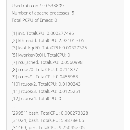
Used ratio on / : 0.538809
Number of apache processes: 5
Total PCPU of Emacs: 0
[1] init. TotalCPU: 0.000277496
[2] kthreadd. TotalCPU: 2.92101e-05
[3] ksoftirqd/0. TotalCPU: 0.00327325
[5] kworker/0:0H. TotalCPU: 0
[7] rcu_sched. TotalCPU: 0.0560998
[8] rcuos/0. TotalCPU: 0.0211877
[9] rcuos/1. TotalCPU: 0.0455988
[10] rcuos/2. TotalCPU: 0.0130243
[11] rcuos/3. TotalCPU: 0.0125251
[12] rcuos/4. TotalCPU: 0
…
[29951] bash. TotalCPU: 0.000273828
[31024] bash. TotalCPU: 5.9878e-05
[31469] perl. TotalCPU: 9.75045e-05