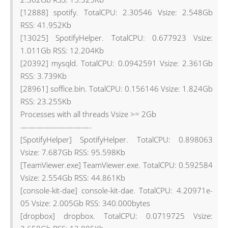
[12888] spotify. TotalCPU: 2.30546 Vsize: 2.548Gb
RSS: 41.952Kb
[13025] SpotifyHelper. TotalCPU: 0.677923 Vsize:
1.011Gb RSS: 12.204Kb
[20392] mysqld. TotalCPU: 0.0942591 Vsize: 2.361Gb
RSS: 3.739Kb
[28961] soffice.bin. TotalCPU: 0.156146 Vsize: 1.824Gb
RSS: 23.255Kb
Processes with all threads Vsize >= 2Gb
—————————-
[SpotifyHelper] SpotifyHelper. TotalCPU: 0.898063
Vsize: 7.687Gb RSS: 95.598Kb
[TeamViewer.exe] TeamViewer.exe. TotalCPU: 0.592584
Vsize: 2.554Gb RSS: 44.861Kb
[console-kit-dae] console-kit-dae. TotalCPU: 4.20971e-
05 Vsize: 2.005Gb RSS: 340.000bytes
[dropbox] dropbox. TotalCPU: 0.0719725 Vsize: