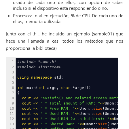
usado de cada uno de ellos, con opción de saber
incluso si el dispositivo está respondiendo o no.
Procesos: total en ejecución, % de CPU De cada uno de
ellos, memoria utilizada
Junto con el .h , he incluido un ejemplo (sample01) que
hace una llamada a casi todos los métodos que nos
proporciona la biblioteca):
1
#include "umon.h"
2
#include <iostream>
3
4
using
namespace
std
;
5
6
int
main
(
int
argc,
char
*
argv
[
]
)
7
{
8
cout
<<
"sysinfo() and related access methods:
9
cout
<<
" * Total amount of RAM: "
<<
Umon
::
size
10
cout
<<
" * Free RAM: "
<<
Umon
::
size
(
Umon
::
free
11
cout
<<
" * Used RAM: "
<<
Umon
::
size
(
Umon
::
used
12
cout
<<
" * Used RAM (with buffers): "
<<
Umon
::
13
cout
<<
" * Shared RAM: "
<<
Umon
::
size
(
Umon
::
sh